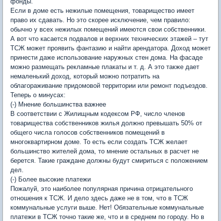
фонды.
Если в доме есть нежилые помещения, товарищество имеет
право их сдавать. Но это скорее исключение, чем правило:
обычно у всех нежилых помещений имеются свои собственники.
А вот что касается подвалов и верхних технических этажей – тут
ТСЖ может проявить фантазию и найти арендатора. Доход может
принести даже использование наружных стен дома. На фасаде
можно размещать рекламные плакаты и т. д. А это также дает
немаленький доход, который можно потратить на
облагораживание придомовой территории или ремонт подъездов.
Теперь о минусах:
(-) Мнение большинства важнее
В соответствии с Жилищным кодексом РФ, число членов
товарищества собственников жилья должно превышать 50% от
общего числа голосов собственников помещений в
многоквартирном доме. То есть если создать ТСЖ желает
большинство жителей дома, то мнение остальных в расчет не
берется. Такие граждане должны будут смириться с положением
дел.
(-) Более высокие платежи
Пожалуй, это наиболее популярная причина отрицательного
отношения к ТСЖ. И дело здесь даже не в том, что в ТСЖ
коммунальные услуги выше. Нет! Обязательные коммунальные
платежи в ТСЖ точно такие же, что и в среднем по городу. Но в