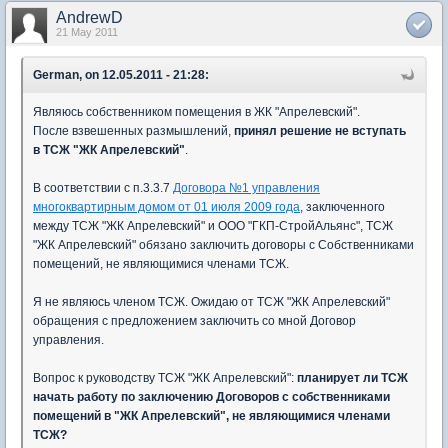
AndrewD
21 May 2011
German, on 12.05.2011 - 21:28:
Являюсь собственником помещения в ЖК "Апрелевский".
После взвешенных размышлений,
принял решение не вступать
в ТСЖ "ЖК Апрелевский"
.
В соответствии с п.3.3.7
Договора №1 управления
многоквартирным домом от 01 июля 2009 года
, заключенного
между ТСЖ "ЖК Апрелевский" и ООО "ГКП-СтройАльянс", ТСЖ
"ЖК Апрелевский" обязано заключить договоры с Собственниками
помещений, не являющимися членами ТСЖ.
Я не являюсь членом ТСЖ. Ожидаю от ТСЖ "ЖК Апрелевский"
обращения с предложением заключить со мной Договор
управления.
Вопрос к руководству ТСЖ "ЖК Апрелевский":
планирует ли ТСЖ
начать работу по заключению Договоров с собственниками
помещений в "ЖК Апрелевский", не являющимися членами
ТСЖ?