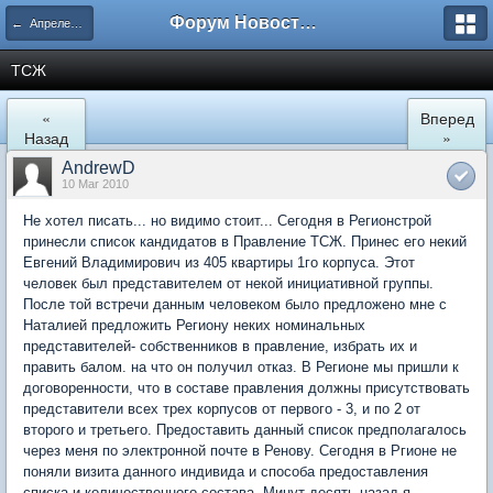
Форум Новостройки
← Апрелевка
ТСЖ
«
Вперед
Назад
»
AndrewD
10 Mar 2010
Не хотел писать... но видимо стоит... Сегодня в Регионстрой
принесли список кандидатов в Правление ТСЖ. Принес его некий
Евгений Владимирович из 405 квартиры 1го корпуса. Этот
человек был представителем от некой инициативной группы.
После той встречи данным человеком было предложено мне с
Наталией предложить Региону неких номинальных
представителей- собственников в правление, избрать их и
править балом. на что он получил отказ. В Регионе мы пришли к
договоренности, что в составе правления должны присутствовать
представители всех трех корпусов от первого - 3, и по 2 от
второго и третьего. Предоставить данный список предполагалось
через меня по электронной почте в Ренову. Сегодня в Ргионе не
поняли визита данного индивида и способа предоставления
списка и количественного состава. Минут десять назад я