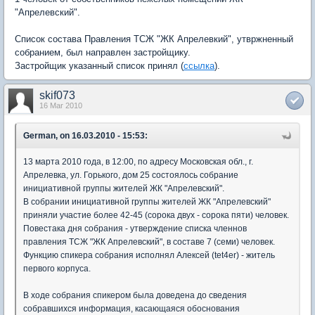
"Апрелевский".
Список состава Правления ТСЖ "ЖК Апрелевкий", утвржненный
собранием, был направлен застройщику.
Застройщик указанный список принял (
ссылка
).
skif073
16 Mar 2010
German, on 16.03.2010 - 15:53:
13 марта 2010 года, в 12:00, по адресу Московская обл., г.
Апрелевка, ул. Горького, дом 25 состоялось собрание
инициативной группы жителей ЖК "Апрелевский".
В собрании инициативной группы жителей ЖК "Апрелевский"
приняли участие более 42-45 (сорока двух - сорока пяти) человек.
Повестака дня собрания - утверждение списка членнов
правления ТСЖ "ЖК Апрелевский", в составе 7 (семи) человек.
Функцию спикера собрания исполнял Алексей (tet4er) - житель
первого корпуса.
В ходе собрания спикером была доведена до сведения
собравшихся информация, касающаяся обоснования