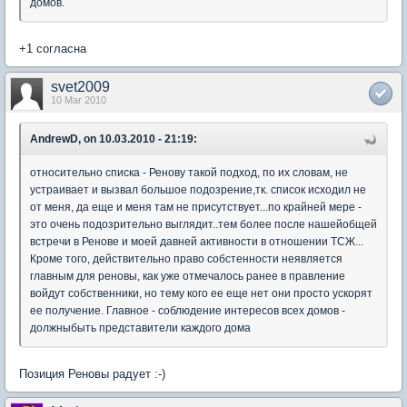
домов.
+1 согласна
svet2009
10 Mar 2010
AndrewD, on 10.03.2010 - 21:19:
относительно списка - Ренову такой подход, по их словам, не
устраивает и вызвал большое подозрение,тк. список исходил не
от меня, да еще и меня там не присутствует...по крайней мере -
это очень подозрительно выглядит..тем более после нашейобщей
встречи в Ренове и моей давней активности в отношении ТСЖ...
Кроме того, действительно право собстенности неявляется
главным для реновы, как уже отмечалось ранее в правление
войдут собственники, но тему кого ее еще нет они просто ускорят
ее получение. Главное - соблюдение интересов всех домов -
должныбыть представители каждого дома
Позиция Реновы радует :-)