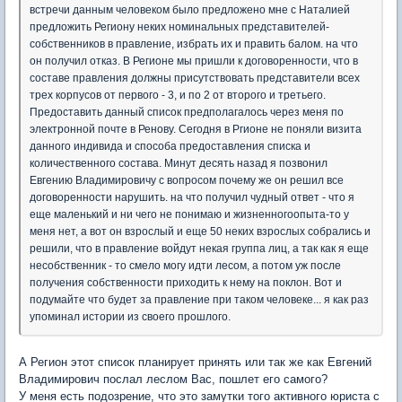
встречи данным человеком было предложено мне с Наталией
предложить Региону неких номинальных представителей-
собственников в правление, избрать их и править балом. на что
он получил отказ. В Регионе мы пришли к договоренности, что в
составе правления должны присутствовать представители всех
трех корпусов от первого - 3, и по 2 от второго и третьего.
Предоставить данный список предполагалось через меня по
электронной почте в Ренову. Сегодня в Ргионе не поняли визита
данного индивида и способа предоставления списка и
количественного состава. Минут десять назад я позвонил
Евгению Владимировичу с вопросом почему же он решил все
договоренности нарушить. на что получил чудный ответ - что я
еще маленький и ни чего не понимаю и жизненногоопыта-то у
меня нет, а вот он взрослый и еще 50 неких взрослых собрались и
решили, что в правление войдут некая группа лиц, а так как я еще
несобственник - то смело могу идти лесом, а потом уж после
получения собственности приходить к нему на поклон. Вот и
подумайте что будет за правление при таком человеке... я как раз
упоминал истории из своего прошлого.
А Регион этот список планирует принять или так же как Евгений
Владимирович послал леслом Вас, пошлет его самого?
У меня есть подозрение, что это замутки того активного юриста с