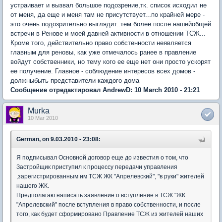
устраивает и вызвал большое подозрение,тк. список исходил не
от меня, да еще и меня там не присутствует...по крайней мере -
это очень подозрительно выглядит..тем более после нашейобщей
встречи в Ренове и моей давней активности в отношении ТСЖ...
Кроме того, действительно право собстенности неявляется
главным для реновы, как уже отмечалось ранее в правление
войдут собственники, но тему кого ее еще нет они просто ускорят
ее получение. Главное - соблюдение интересов всех домов -
должныбыть представители каждого дома
Сообщение отредактировал AndrewD: 10 March 2010 - 21:21
Murka
10 Mar 2010
German, on 9.03.2010 - 23:08:
Я подписывал Основной договор еще до известия о том, что
Застройщик приступил к процессу передачи управления
,зарегистрированным им ТСЖ ЖК "Апрелевский", "в руки" жителей
нашего ЖК.
Предполагаю написать заявление о вступление в ТСЖ "ЖК
"Апрелевский" после вступления в право собственности, и после
того, как будет сформировано Правление ТСЖ из жителей наших