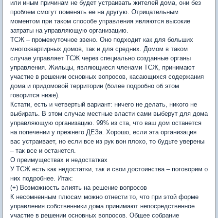
или иным причинам не будет устраивать жителей дома, они без
проблем смогут поменять ее на другую. Отрицательным
моментом при таком способе управления являются высокие
затраты на управляющую организацию.
ТСЖ – промежуточное звено. Оно подходит как для больших
многоквартирных домов, так и для средних. Домом в таком
случае управляет ТСЖ через специально созданные органы
управления. Жильцы, являющиеся членами ТСЖ, принимают
участие в решении основных вопросов, касающихся содержания
дома и придомовой территории (более подробно об этом
говорится ниже).
Кстати, есть и четвертый вариант: ничего не делать, никого не
выбирать. В этом случае местные власти сами выберут для дома
управляющую организацию. 99% из ста, что ваш дом останется
на попечении у прежнего ДЕЗа. Хорошо, если эта организация
вас устраивает, но если все из рук вон плохо, то будьте уверены
– так все и останется.
О преимуществах и недостатках
У ТСЖ есть как недостатки, так и свои достоинства – поговорим о
них подробнее. Итак:
(+) Возможность влиять на решение вопросов
К несомненным плюсам можно отнести то, что при этой форме
управления собственники дома принимают непосредственное
участие в решении основных вопросов. Общее собрание