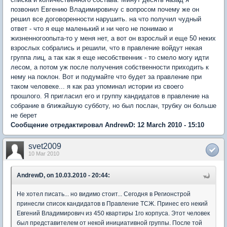
позвонил Евгению Владимировичу с вопросом почему же он
решил все договоренности нарушить. на что получил чудный
ответ - что я еще маленький и ни чего не понимаю и
жизненногоопыта-то у меня нет, а вот он взрослый и еще 50 неких
взрослых собрались и решили, что в правление войдут некая
группа лиц, а так как я еще несобственник - то смело могу идти
лесом, а потом уж после получения собственности приходить к
нему на поклон. Вот и подумайте что будет за правление при
таком человеке... я как раз упоминал истории из своего
прошлого. Я пригласил его и группу кандидатов в правление на
собрание в ближайшую субботу, но был послан, трубку он больше
не берет
Сообщение отредактировал AndrewD: 12 March 2010 - 15:10
svet2009
10 Mar 2010
AndrewD, on 10.03.2010 - 20:44:
Не хотел писать... но видимо стоит... Сегодня в Регионстрой
принесли список кандидатов в Правление ТСЖ. Принес его некий
Евгений Владимирович из 450 квартиры 1го корпуса. Этот человек
был представителем от некой инициативной группы. После той