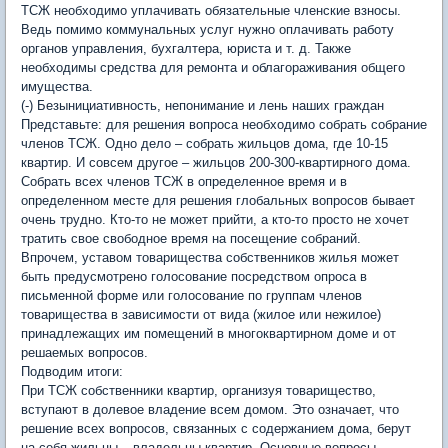
ТСЖ необходимо уплачивать обязательные членские взносы.
Ведь помимо коммунальных услуг нужно оплачивать работу
органов управления, бухгалтера, юриста и т. д. Также
необходимы средства для ремонта и облагораживания общего
имущества.
(-) Безынициативность, непонимание и лень наших граждан
Представьте: для решения вопроса необходимо собрать собрание
членов ТСЖ. Одно дело – собрать жильцов дома, где 10-15
квартир. И совсем другое – жильцов 200-300-квартирного дома.
Собрать всех членов ТСЖ в определенное время и в
определенном месте для решения глобальных вопросов бывает
очень трудно. Кто-то не может прийти, а кто-то просто не хочет
тратить свое свободное время на посещение собраний.
Впрочем, уставом товарищества собственников жилья может
быть предусмотрено голосование посредством опроса в
письменной форме или голосование по группам членов
товарищества в зависимости от вида (жилое или нежилое)
принадлежащих им помещений в многоквартирном доме и от
решаемых вопросов.
Подводим итоги:
При ТСЖ собственники квартир, организуя товарищество,
вступают в долевое владение всем домом. Это означает, что
решение всех вопросов, связанных с содержанием дома, берут
на себя жильцы – владельцы квартир. Основные вопросы,