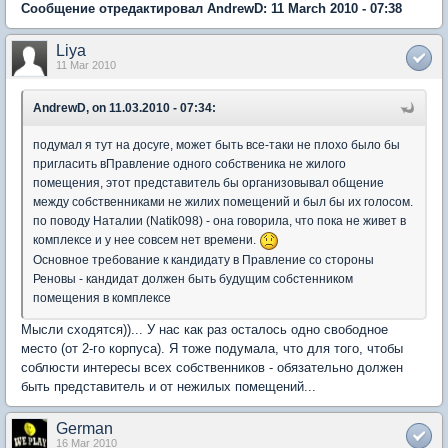
Сообщение отредактировал AndrewD: 11 March 2010 - 07:38
Liya
11 Mar 2010
AndrewD, on 11.03.2010 - 07:34:
подумал я тут на досуге, может быть все-таки не плохо было бы
пригласить вПравление одного собственика не жилого
помещения, этот представитель бы организовывал общение
между собственниками не жилих помещений и был бы их голосом.
по поводу Наталии (Natik098) - она говорила, что пока не живет в
комплексе и у нее совсем нет времени.
Основное требование к кандидату в Правление со стороны
Реновы - кандидат должен быть будущим собстенником
помещения в комплексе
Мысли сходятся))... У нас как раз осталось одно свободное
место (от 2-го корпуса). Я тоже подумала, что для того, чтобы
соблюсти интересы всех собственников - обязательно должен
быть представитель и от нежилых помещений...
German
16 Mar 2010