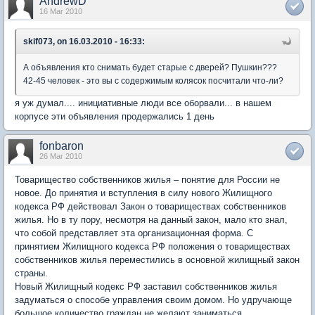
AndrewD
16 Mar 2010
skif073, on 16.03.2010 - 16:33:
А объявления кто снимать будет старые с дверей? Пушкин???
42-45 человек - это вы с содержимым колясок посчитали что-ли?
я уж думал.... инициативные люди все оборвали... в нашем
корпусе эти объявления продержались 1 день
fonbaron
26 Mar 2010
Товарищество собственников жилья – понятие для России не
новое. До принятия и вступления в силу нового Жилищного
кодекса РФ действовал Закон о товариществах собственников
жилья. Но в ту пору, несмотря на данный закон, мало кто знал,
что собой представляет эта организационная форма. С
принятием Жилищного кодекса РФ положения о товариществах
собственников жилья переместились в основной жилищный закон
страны.
Новый Жилищный кодекс РФ заставил собственников жилья
задуматься о способе управления своим домом. Но удручающе
большое количество граждан не желают заниматься