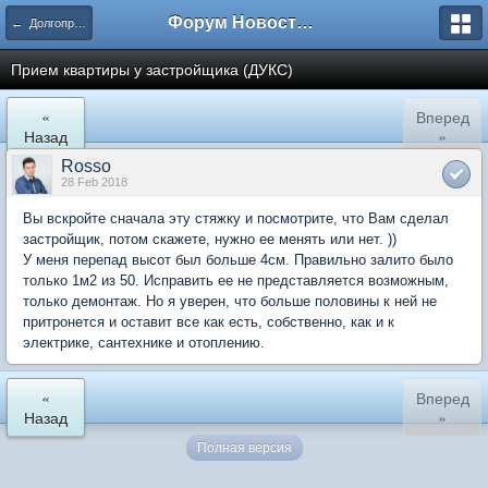
Форум Новостройки
← Долгопрудный
Прием квартиры у застройщика (ДУКС)
«
Вперед
Назад
»
Rosso
28 Feb 2018
Вы вскройте сначала эту стяжку и посмотрите, что Вам сделал
застройщик, потом скажете, нужно ее менять или нет. ))
У меня перепад высот был больше 4см. Правильно залито было
только 1м2 из 50. Исправить ее не представляется возможным,
только демонтаж. Но я уверен, что больше половины к ней не
притронется и оставит все как есть, собственно, как и к
электрике, сантехнике и отоплению.
«
Вперед
Назад
»
Полная версия