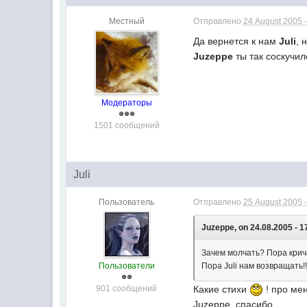
Местный
Отправлено
24 August 2005 -
Да вернется к нам
Juli
, 
Juzeppe
ты так соскучил
Модераторы
1501 сообщений
Juli
Пользователь
Отправлено
25 August 2005 -
Juzeppe, on 24.08.2005 - 1
Зачем молчать? Пора крич
Пользователи
Пора Juli нам возвращать!
901 сообщений
Какие стихи
! про мен
Juzeppe, cпасибо.