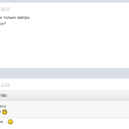
 20:22
но только завтра.
ся?
 11:53
7:41:
ать!
!!
я...