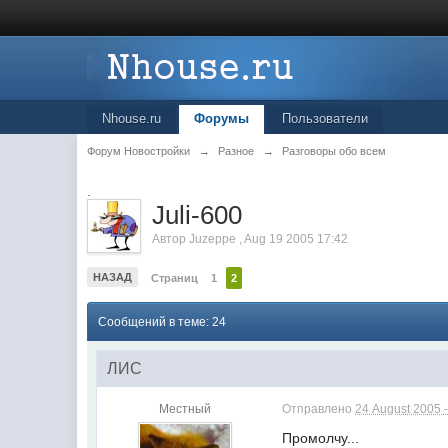
Nhouse.ru
Форумы
Пользователи
Форум Новостройки
→
Разное
→
Разговоры обо всем
.
Juli-600
Автор
Juzeppe
,
Aug 19 2005 17:42
НАЗАД
Страниц
1
2
Сообщений в теме: 24
ЛИС
Местный
Отправлено
24 August 2005 -
Промолчу...