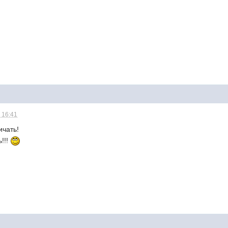
 16:41
ичать!
!!!