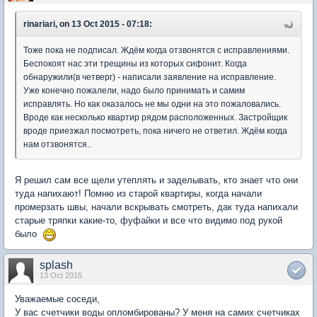
rinariari, on 13 Oct 2015 - 07:18:
Тоже пока не подписал. Ждём когда отзвонятся с исправлениями.
Беспокоят нас эти трещины из которых сифонит. Когда
обнаружили(в четверг) - написали заявление на исправление.
Уже конечно пожалели, надо было принимать и самим
исправлять. Но как оказалось не мы одни на это пожаловались.
Вроде как несколько квартир рядом расположенных. Застройщик
вроде приезжал посмотреть, пока ничего не ответил. Ждём когда
нам отзвонятся..
Я решил сам все щели утеплять и заделывать, кто знает что они
туда напихают! Помню из старой квартиры, когда начали
промерзать швы, начали вскрывать смотреть, дак туда напихали
старые тряпки какие-то, фуфайки и все что видимо под рукой
было
splash
13 Oct 2015
Уважаемые соседи,
У вас счетчики воды опломбированы? У меня на самих счетчиках