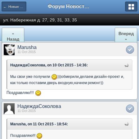
Форум Новостройки
← Новые Водники
ул. Набережная д. 27, 29, 31, 33, 35
«
Вперед
Назад
»
Marusha
11 Oct 2015
НадеждаСоколова, on 10 Oct 2015 - 14:36:
Мы свои уже получили
)))обмерили,делаем дизайн-проект и,
как только поставим дверь входную,начнем ремонт))
Поздравляю!!!
НадеждаСоколова
11 Oct 2015
Marusha, on 11 Oct 2015 - 18:54:
Поздравляю!!!