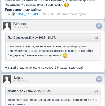
пеноблоки достаточно плотно к вытяжке). Главное не трогайте
"сердцевину", вентканалы из оцинковки.
Прикрепленные файлы
DSC_0316.JPG
286.78К
7 Количество загрузок:
Bksuuu
23 Nov 2015
ПалСаныч, on 23 Nov 2015 - 18:07:
...возможность есть, но не значительно (застройщик уложил
пеноблоки достаточно плотно к вытяжке). Главное не трогайте
"сердцевину", вентканалы из оцинковки.
А какой у вас этаж если не секрет? И какая квартира?
Tatjna
23 Nov 2015
rinariari, on 23 Nov 2015 - 16:26:
Товарищи! кто-нибудь из наших домов получил договор от УК ? А
то какой-то колхоз..