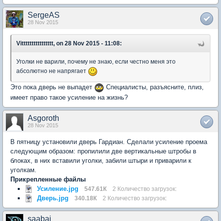
SergeAS
28 Nov 2015
Vitttttttttttttttt, on 28 Nov 2015 - 11:08:
Уголки не варили, почему не знаю, если честно меня это
абсолютно не напрягает
Это пока дверь не выпадет
Специалисты, разъясните, плиз,
имеет право такое усиление на жизнь?
Asgoroth
28 Nov 2015
В пятницу установили дверь Гардиан. Сделали усиление проема
следующим образом: пропилили две вертикальные штробы в
блоках, в них вставили уголки, забили штыри и приварили к
уголкам.
Прикрепленные файлы
Усиление.jpg
547.61К
2 Количество загрузок:
Дверь.jpg
340.18К
2 Количество загрузок:
saabai