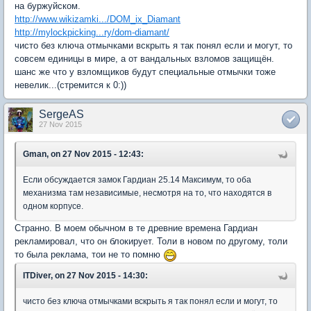
на буржуйском.
http://www.wikizamki.../DOM_ix_Diamant
http://mylockpicking...ry/dom-diamant/
чисто без ключа отмычками вскрыть я так понял если и могут, то
совсем единицы в мире, а от вандальных взломов защищён.
шанс же что у взломщиков будут специальные отмычки тоже
невелик...(стремится к 0:))
SergeAS
27 Nov 2015
Gman, on 27 Nov 2015 - 12:43:
Если обсуждается замок Гардиан 25.14 Максимум, то оба
механизма там независимые, несмотря на то, что находятся в
одном корпусе.
Странно. В моем обычном в те древние времена Гардиан
рекламировал, что он блокирует. Толи в новом по другому, толи
то была реклама, тои не то помню
ITDiver, on 27 Nov 2015 - 14:30:
чисто без ключа отмычками вскрыть я так понял если и могут, то