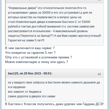
"Нормальные двери" это относительное понятие.Кто-то
устанавлевает дверь за 30000 и его это устраевает,а для не
которых качество на первом месте и вопрос цены не
стоит.Комплектация двери в компании Бастион-С от 53000
рублей,я считаю достойной внимания (т.к. система замков уже
рассматревается итальянская - 4 максимальный уровень
защиты).Переплата за бренд!??.А как Вам сервис круглосуточный!
Гарантия на замки 5 лет!!!
В чем заключается ваш сервис ?
Что конкретно за гарантия 5 лет ?
53тр это с установкой и усилением проема ?
Можно комплектацию в личку или здесь ?
bax125, on 29 Nov 2015 - 09:01:
ну у каждого свои забросы в бастионе можно намного дешевле да
и в гардииан
все зависит от бюджеса
самое дорогое в дверях это замки
В Бастион-с Классик получилось даже дороже чем Гардиан ДС3У