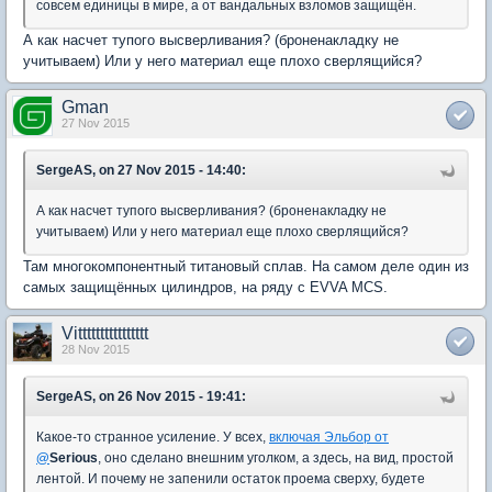
совсем единицы в мире, а от вандальных взломов защищён.
А как насчет тупого высверливания? (броненакладку не
учитываем) Или у него материал еще плохо сверлящийся?
Gman
27 Nov 2015
SergeAS, on 27 Nov 2015 - 14:40:
А как насчет тупого высверливания? (броненакладку не
учитываем) Или у него материал еще плохо сверлящийся?
Там многокомпонентный титановый сплав. На самом деле один из
самых защищённых цилиндров, на ряду с EVVA MCS.
Vitttttttttttttttt
28 Nov 2015
SergeAS, on 26 Nov 2015 - 19:41:
Какое-то странное усиление. У всех,
включая Эльбор от
@
Serious
, оно сделано внешним уголком, а здесь, на вид, простой
лентой. И почему не запенили остаток проема сверху, будете