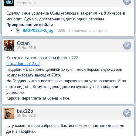
29 Nov 2015
Сделал себе усиление 60мм уголком и закрепил на 8 анкеров в
монолит. Думаю, достаточно будет с одной стороны.
Прикрепленные файлы
IMGP0323~2.jpg
1МБ
3 Количество загрузок:
Octan
29 Nov 2015
Кто что слышал про двери фирмы ???
http://dorman12.ru/
Гардиан и Бастион-с ценники ахтунг , елси нормальную дверь
комплектовать выходит 70тр.
На Гардиан читаю постоянные нарекания на установщиков. И по
фото видно... Кому то здесь даже из кусков уголка сварили
усиление.
Кароче, переплата за бренд и все.
bax125
29 Nov 2015
ну у каждого свои забросы в бастионе можно намного дешевле
да и в гардииан