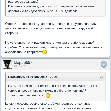
раствором заливать?
И по цене: а что так дорого, скидки прекратились или панель
дорогая? А то у
@
Serious
было на 10% дешевле.
Относительно цены - у меня внутренняя и наружная панель
дороже немного + я еще платил за наличники с наружной
стороны.
По усилению - они варили листы метала в районе дверной
коробки. Уголки не варили, почему не знаю, если честно меня это
абсолютно не напрягает
klepa6667
28 Nov 2015
ПалСаныч, on 26 Nov 2015 - 20:28:
Пыльная работа. Насколько сложно было резать блоки? И как
усилили проем слева при входе (на фото не понятно)?
Тоже планирую смещать.
Блоки перфоратором легко разбили, если есть желание,
спуститесь ко мне на 11-й и посмотрите как стоит у меня)