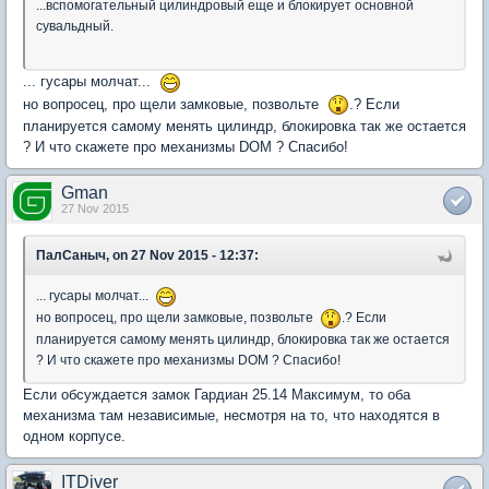
...вспомогательный цилиндровый еще и блокирует основной
сувальдный.
... гусары молчат...
но вопросец, про щели замковые, позвольте
.? Если
планируется самому менять цилиндр, блокировка так же остается
? И что скажете про механизмы DOM ? Спасибо!
Gman
27 Nov 2015
ПалСаныч, on 27 Nov 2015 - 12:37:
... гусары молчат...
но вопросец, про щели замковые, позвольте
.? Если
планируется самому менять цилиндр, блокировка так же остается
? И что скажете про механизмы DOM ? Спасибо!
Если обсуждается замок Гардиан 25.14 Максимум, то оба
механизма там независимые, несмотря на то, что находятся в
одном корпусе.
ITDiver