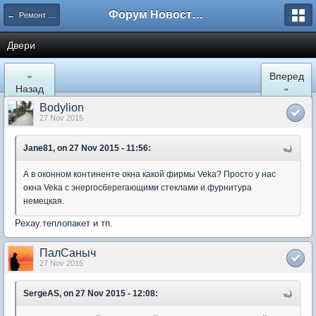
Форум Новостройки
← Ремонт и обустройство
Двери
«
Вперед
Назад
»
Bodylion
27 Nov 2015
Jane81, on 27 Nov 2015 - 11:56:
А в оконном континенте окна какой фирмы Veka? Просто у нас
окна Veka с энергосберегающими стеклами и фурнитура
немецкая.
Рехау.теплопакет и тп.
ПалСаныч
27 Nov 2015
SergeAS, on 27 Nov 2015 - 12:08: