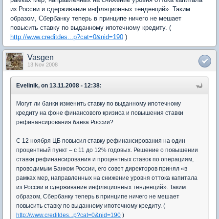
из России и сдерживание инфляционных тенденций». Таким
образом, Сбербанку теперь в принципе ничего не мешает
повысить ставку по выданному ипотечному кредиту. (
http://www.creditdes...p?cat=0&nid=190
)
Vasgen
13 Nov 2008
Evelinik, on 13.11.2008 - 12:38:
Могут ли банки изменить ставку по выданному ипотечному
кредиту на фоне финансового кризиса и повышения ставки
рефинансирования банка России?
C 12 ноября ЦБ повысил ставку рефинансирования на один
процентный пункт – с 11 до 12% годовых. Решение о повышении
ставки рефинансирования и процентных ставок по операциям,
проводимым Банком России, его совет директоров принял «в
рамках мер, направленных на снижение уровня оттока капитала
из России и сдерживание инфляционных тенденций». Таким
образом, Сбербанку теперь в принципе ничего не мешает
повысить ставку по выданному ипотечному кредиту. (
http://www.creditdes...p?cat=0&nid=190
)