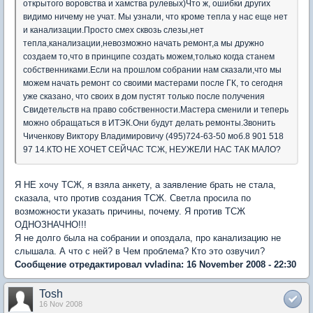
открытого воровства и хамства рулевых)Что ж, ошибки других
видимо ничему не учат. Мы узнали, что кроме тепла у нас еще нет
и канализации.Просто смех сквозь слезы,нет
тепла,канализации,невозможно начать ремонт,а мы дружно
создаем то,что в принципе создать можем,только когда станем
собственниками.Если на прошлом собрании нам сказали,что мы
можем начать ремонт со своими мастерами после ГК, то сегодня
уже сказано, что своих в дом пустят только после получения
Свидетельств на право собственности.Мастера сменили и теперь
можно обращаться в ИТЭК.Они будут делать ремонты.Звонить
Чиченкову Виктору Владимировичу (495)724-63-50 моб.8 901 518
97 14.КТО НЕ ХОЧЕТ СЕЙЧАС ТСЖ, НЕУЖЕЛИ НАС ТАК МАЛО?
Я НЕ хочу ТСЖ, я взяла анкету, а заявление брать не стала,
сказала, что против создания ТСЖ. Светла просила по
возможности указать причины, почему. Я против ТСЖ
ОДНОЗНАЧНО!!!
Я не долго была на собрании и опоздала, про канализацию не
слышала. А что с ней? в Чем проблема? Кто это озвучил?
Сообщение отредактировал vvladina: 16 November 2008 - 22:30
Tosh
16 Nov 2008