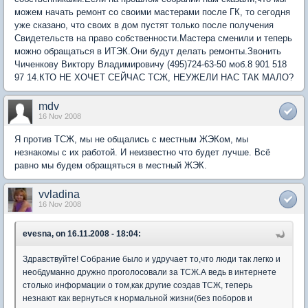
можем начать ремонт со своими мастерами после ГК, то сегодня
уже сказано, что своих в дом пустят только после получения
Свидетельств на право собственности.Мастера сменили и теперь
можно обращаться в ИТЭК.Они будут делать ремонты.Звонить
Чиченкову Виктору Владимировичу (495)724-63-50 моб.8 901 518
97 14.КТО НЕ ХОЧЕТ СЕЙЧАС ТСЖ, НЕУЖЕЛИ НАС ТАК МАЛО?
mdv
16 Nov 2008
Я против ТСЖ, мы не общались с местным ЖЭКом, мы
незнакомы с их работой. И неизвестно что будет лучше. Всё
равно мы будем обращяться в местный ЖЭК.
vvladina
16 Nov 2008
evesna, on 16.11.2008 - 18:04:
Здравствуйте! Собрание было и удручает то,что люди так легко и
необдуманно дружно проголосовали за ТСЖ.А ведь в интернете
столько информации о том,как другие соэдав ТСЖ, теперь
незнают как вернуться к нормальной жизни(без поборов и