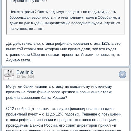
подняли сразу на 1% !
Чем это грозит? Опять поднимут проценты по кредитам, и есть
боооольшая вероятность, что %-ы поднимут даже в Сбербанке, и
даже по уже выданным кредитам До последнего будем надеяться
на лучшее, но .... вот.
Да, действительно, ставка рефинансирования стала
12%
, а это
выше той ставки под которую мне кредит дали, так что будет
странно если Сбер не повысит проценты. А если не повысит, то
Акуна-матата.
Evelinik
13 Nov 2008
Могут ли банки изменить ставку по выданному ипотечному
кредиту на фоне финансового кризиса и повышения ставки
рефинансирования банка России?
C 12 ноября ЦБ повысил ставку рефинансирования на один
процентный пункт – с 11 до 12% годовых. Решение о повышении
ставки рефинансирования и процентных ставок по операциям,
проводимым Банком России, его совет директоров принял «в
рамках мер, направленных на снижение уровня оттока капитала