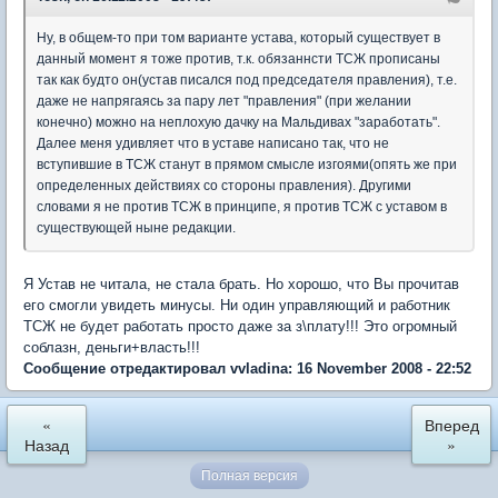
Ну, в общем-то при том варианте устава, который существует в
данный момент я тоже против, т.к. обязаннсти ТСЖ прописаны
так как будто он(устав писался под председателя правления), т.е.
даже не напрягаясь за пару лет "правления" (при желании
конечно) можно на неплохую дачку на Мальдивах "заработать".
Далее меня удивляет что в уставе написано так, что не
вступившие в ТСЖ станут в прямом смысле изгоями(опять же при
определенных действиях со стороны правления). Другими
словами я не против ТСЖ в принципе, я против ТСЖ с уставом в
существующей ныне редакции.
Я Устав не читала, не стала брать. Но хорошо, что Вы прочитав
его смогли увидеть минусы. Ни один управляющий и работник
ТСЖ не будет работать просто даже за з\плату!!! Это огромный
соблазн, деньги+власть!!!
Сообщение отредактировал vvladina: 16 November 2008 - 22:52
«
Вперед
Назад
»
Полная версия