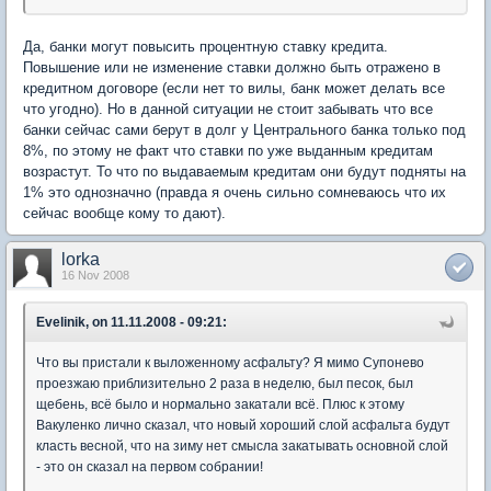
Да, банки могут повысить процентную ставку кредита.
Повышение или не изменение ставки должно быть отражено в
кредитном договоре (если нет то вилы, банк может делать все
что угодно). Но в данной ситуации не стоит забывать что все
банки сейчас сами берут в долг у Центрального банка только под
8%, по этому не факт что ставки по уже выданным кредитам
возрастут. То что по выдаваемым кредитам они будут подняты на
1% это однозначно (правда я очень сильно сомневаюсь что их
сейчас вообще кому то дают).
lorka
16 Nov 2008
Evelinik, on 11.11.2008 - 09:21:
Что вы пристали к выложенному асфальту? Я мимо Супонево
проезжаю приблизительно 2 раза в неделю, был песок, был
щебень, всё было и нормально закатали всё. Плюс к этому
Вакуленко лично сказал, что новый хороший слой асфальта будут
класть весной, что на зиму нет смысла закатывать основной слой
- это он сказал на первом собрании!