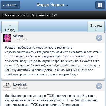
Форум Новостройки
← Звенигород
г.Звенигород мкр. Супонево вл. 1-3
«
Вперед
Назад
»
vassa
11 Nov 2008
Решать проблемы по мере их поступления это
хорошо,понятно,что у каждого проблем и так хватает,но вот чтобы
потом поздно не было.А инициативная группа не сможет решать
проблемы насущие,да их администрация выслушает,скажет типа
пишите(бумага всё стерпит),а мы бум разбираться,вопрос когда и
как??Лучше,чтоб на приём дома ГК,было хотя бы ТСЖ,и все
проблемы решать изначально,а они поверте будут.
Evelinik
11 Nov 2008
До офицальной регистрации ТСЖ и получения ключей никто с
вас денег не возьмёт ни на какие услуги. Но чтобы официально
зарегистрировать ТСЖ нужно выбрать Председателя