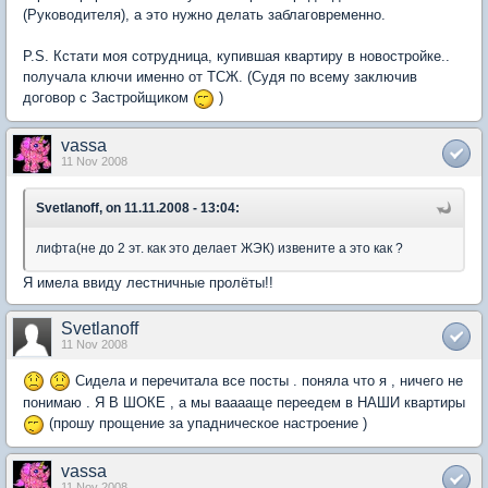
(Руководителя), а это нужно делать заблаговременно.
P.S. Кстати моя сотрудница, купившая квартиру в новостройке..
получала ключи именно от ТСЖ. (Судя по всему заключив
договор с Застройщиком
)
vassa
11 Nov 2008
Svetlanoff, on 11.11.2008 - 13:04:
лифта(не до 2 эт. как это делает ЖЭК) извените а это как ?
Я имела ввиду лестничные пролёты!!
Svetlanoff
11 Nov 2008
Сидела и перечитала все посты . поняла что я , ничего не
понимаю . Я В ШОКЕ , а мы вааааще переедем в НАШИ квартиры
(прошу прощение за упадническое настроение )
vassa
11 Nov 2008