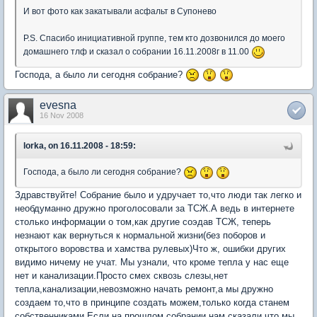
И вот фото как закатывали асфальт в Супонево
P.S. Спасибо инициативной группе, тем кто дозвонился до моего
домашнего тлф и сказал о собрании 16.11.2008г в 11.00
Господа, а было ли сегодня собрание?
evesna
16 Nov 2008
lorka, on 16.11.2008 - 18:59:
Господа, а было ли сегодня собрание?
Здравствуйте! Собрание было и удручает то,что люди так легко и
необдуманно дружно проголосовали за ТСЖ.А ведь в интернете
столько информации о том,как другие соэдав ТСЖ, теперь
незнают как вернуться к нормальной жизни(без поборов и
открытого воровства и хамства рулевых)Что ж, ошибки других
видимо ничему не учат. Мы узнали, что кроме тепла у нас еще
нет и канализации.Просто смех сквозь слезы,нет
тепла,канализации,невозможно начать ремонт,а мы дружно
создаем то,что в принципе создать можем,только когда станем
собственниками.Если на прошлом собрании нам сказали,что мы