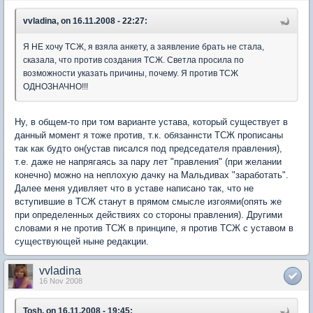
vvladina, on 16.11.2008 - 22:27:
Я НЕ хочу ТСЖ, я взяла анкету, а заявление брать не стала,
сказала, что против создания ТСЖ. Светла просила по
возможности указать причины, почему. Я против ТСЖ
ОДНОЗНАЧНО!!!
Ну, в общем-то при том варианте устава, который существует в
данный момент я тоже против, т.к. обязаннсти ТСЖ прописаны
так как будто он(устав писался под председателя правления),
т.е. даже не напрягаясь за пару лет "правления" (при желании
конечно) можно на неплохую дачку на Мальдивах "заработать".
Далее меня удивляет что в уставе написано так, что не
вступившие в ТСЖ станут в прямом смысле изгоями(опять же
при определенных действиях со стороны правления). Другими
словами я не против ТСЖ в принципе, я против ТСЖ с уставом в
существующей ныне редакции.
vvladina
16 Nov 2008
Tosh, on 16.11.2008 - 19:45: