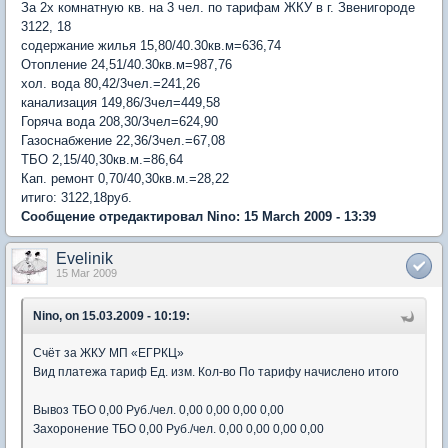
За 2х комнатную кв. на 3 чел. по тарифам ЖКУ в г. Звенигороде
3122, 18
содержание жилья 15,80/40.30кв.м=636,74
Отопление 24,51/40.30кв.м=987,76
хол. вода 80,42/3чел.=241,26
канализация 149,86/3чел=449,58
Горяча вода 208,30/3чел=624,90
Газоснабжение 22,36/3чел.=67,08
ТБО 2,15/40,30кв.м.=86,64
Кап. ремонт 0,70/40,30кв.м.=28,22
итиго: 3122,18руб.
Сообщение отредактировал Nino: 15 March 2009 - 13:39
Evelinik
15 Mar 2009
Nino, on 15.03.2009 - 10:19:
Счёт за ЖКУ МП «ЕГРКЦ»
Вид платежа тариф Ед. изм. Кол-во По тарифу начислено итого
Вывоз ТБО 0,00 Руб./чел. 0,00 0,00 0,00 0,00
Захоронение ТБО 0,00 Руб./чел. 0,00 0,00 0,00 0,00