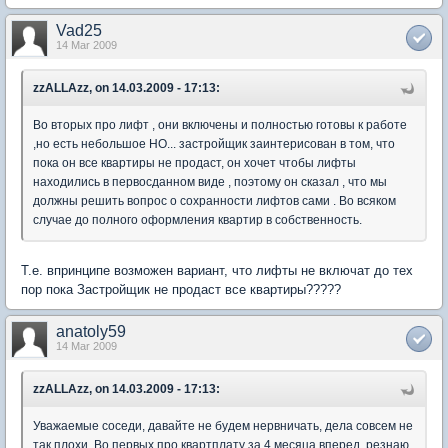
Vad25
14 Mar 2009
zzALLAzz, on 14.03.2009 - 17:13:
Во вторых про лифт , они включены и полностью готовы к работе
,но есть небольшое НО... застройщик заинтерисован в том, что
пока он все квартиры не продаст, он хочет чтобы лифты
находились в первосданном виде , поэтому он сказал , что мы
должны решить вопрос о сохранности лифтов сами . Во всяком
случае до полного оформления квартир в собственность.
Т.е. впринципе возможен вариант, что лифты не включат до тех
пор пока Застройщик не продаст все квартиры?????
anatoly59
14 Mar 2009
zzALLAzz, on 14.03.2009 - 17:13:
Уважаемые соседи, давайте не будем нервничать, дела совсем не
так плохи. Во первых про квартплату за 4 месяца вперед, резнаю