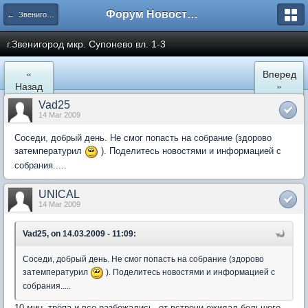
Форум Новостройки
← Звенигород
г.Звенигород мкр. Супонево вл. 1-3
«
Вперед
Назад
»
Vad25
14 Mar 2009
Соседи, добрый день. Не смог попасть на собрание (здорово
затемпературил
). Поделитесь новостями и информацией с
собрания.....
UNICAL
14 Mar 2009
Vad25, on 14.03.2009 - 11:09:
Соседи, добрый день. Не смог попасть на собрание (здорово
затемпературил
). Поделитесь новостями и информацией с
собрания.....
10 мин. трёпа и все разбежались, от встречи ожидал большего,