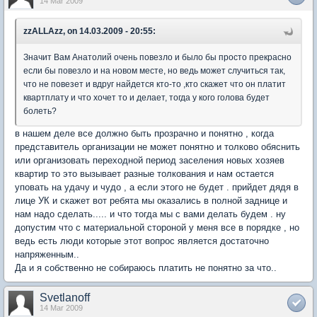
14 Mar 2009
zzALLAzz, on 14.03.2009 - 20:55:
Значит Вам Анатолий очень повезло и было бы просто прекрасно
если бы повезло и на новом месте, но ведь может случиться так,
что не повезет и вдруг найдется кто-то ,кто скажет что он платит
квартплату и что хочет то и делает, тогда у кого голова будет
болеть?
в нашем деле все должно быть прозрачно и понятно , когда
представитель организации не может понятно и толково обяснить
или организовать переходной период заселения новых хозяев
квартир то это вызывает разные толкования и нам остается
уповать на удачу и чудо , а если этого не будет . прийдет дядя в
лице УК и скажет вот ребята мы оказались в полной заднице и
нам надо сделать..... и что тогда мы с вами делать будем . ну
допустим что с материальной стороной у меня все в порядке , но
ведь есть люди которые этот вопрос является достаточно
напряженным..
Да и я собственно не собираюсь платить не понятно за что..
Svetlanoff
14 Mar 2009