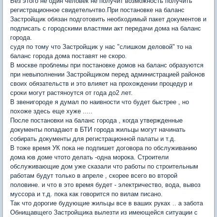
Без этого не один человек не получит возможность получить
регистрационное свидетельчтво.При постановке на баланс
Застройщик обязан подготовить необходимый пакет документов и
подписать с городскими властями акт передачи дома на баланс
города.
судя по тому что Застройщик у нас "слишком деловой" то на
баланс города дома поставят не скоро.
В москве проблемы при постановке домов на баланс образуются
при невыполнении Застройщиком перед администрацией районов
своих обязательств и это влияет на прохождении процедур и
сроки могут растяноутся от года до2 лет.
В звенигороде я думал по наивности что будет быстрее , но
похоже здесь еще хуже .....
После постановки на баланс города , когда утвержденные
документы попадают в БТИ города жильцы могут начинать
собирать документы для регистрационной палаты и т.д.
В тоже время УК пока не подпишет договора по обслуживанию
дома юв доме чтото делать -одна морока. Строители
обслуживающие дом уже сказали что работы по строительным
работам будут только в апреле , скорее всего во второй
половине. и что в это время будет - электричество, вода, вывоз
муссора и т.д. пока как говорится по вилам писано.
Так что дорогие будующие жильцы все в ваших руках .. а забота
Обнищавщего Застройщика вылезти из имеющейся ситуации с