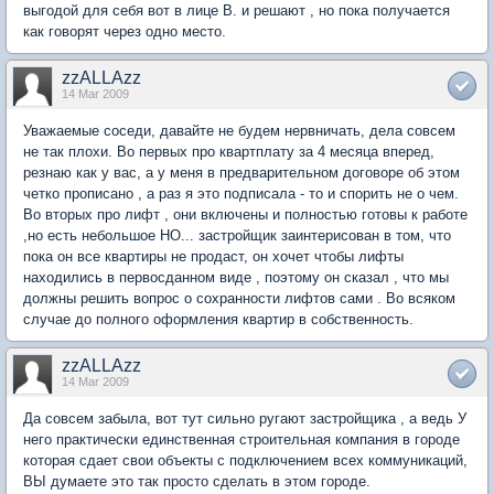
выгодой для себя вот в лице В. и решают , но пока получается
как говорят через одно место.
zzALLAzz
14 Mar 2009
Уважаемые соседи, давайте не будем нервничать, дела совсем
не так плохи. Во первых про квартплату за 4 месяца вперед,
резнаю как у вас, а у меня в предварительном договоре об этом
четко прописано , а раз я это подписала - то и спорить не о чем.
Во вторых про лифт , они включены и полностью готовы к работе
,но есть небольшое НО... застройщик заинтерисован в том, что
пока он все квартиры не продаст, он хочет чтобы лифты
находились в первосданном виде , поэтому он сказал , что мы
должны решить вопрос о сохранности лифтов сами . Во всяком
случае до полного оформления квартир в собственность.
zzALLAzz
14 Mar 2009
Да совсем забыла, вот тут сильно ругают застройщика , а ведь У
него практически единственная строительная компания в городе
которая сдает свои объекты с подключением всех коммуникаций,
ВЫ думаете это так просто сделать в этом городе.