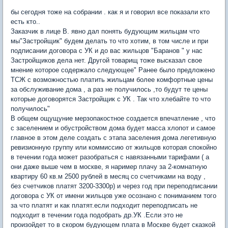
бы сегодня тоже на собрании . как я и говорил все показали кто
есть кто..
Заказчик в лице В. явно дал понять будующим жильцам что
мы"Застройщик" будем делать то что хотим, в том числе и при
подписании договора с УК и до вас жильцов "Баранов " у нас
Застройщиков дела нет. Другой товарищ тоже высказал свое
мнение которое содержало следующее" Ранее было предложено
ТСЖ с возможностью платить жильцам более комфортные цены
за обслуживание дома , а раз не получилось ,то будут те цены
которые договорятся Застройщик с УК . Так что хлебайте то что
получилось"
В общем ощущуние мерзопакостное создается впечатление , что
с заселением и обустройством дома будет масса хлопот и самое
главное в этом деле создать с этапа заселения дома легетивную
ревизионную группу или коммиссию от жильцов которая спокойно
в течении года может разобраться с навязанными тарифами ( а
они даже выше чем в москве, я наример плачу за 2-комнатную
квартиру 60 кв.м 2500 рублей в месяц со счетчиками на воду ,
без счетчиков платят 3200-3300р) и через год при переподписании
договора с УК от имени жильцов уже осознано с пониманием того
за что платят и как платят.если подходит переподписать не
подходит в течении года подобрать др.УК .Если это не
произойдет то в скором будующем плата в Москве будет сказкой