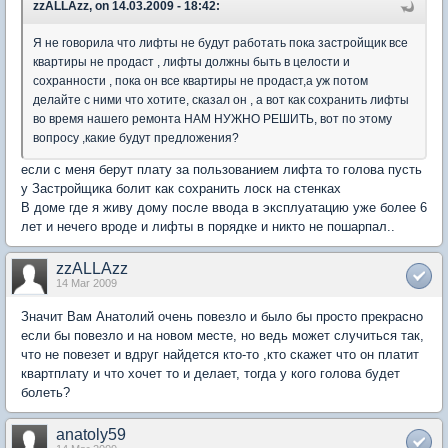
zzALLAzz, on 14.03.2009 - 18:42:
Я не говорила что лифты не будут работать пока застройщик все
квартиры не продаст , лифты должны быть в целости и
сохранности , пока он все квартиры не продаст,а уж потом
делайте с ними что хотите, сказал он , а вот как сохранить лифты
во время нашего ремонта НАМ НУЖНО РЕШИТЬ, вот по этому
вопросу ,какие будут предложения?
если с меня берут плату за пользованием лифта то голова пусть
у Застройщика болит как сохранить лоск на стенках
В доме где я живу дому после ввода в эксплуатацию уже более 6
лет и нечего вроде и лифты в порядке и никто не пошарпал..
zzALLAzz
14 Mar 2009
Значит Вам Анатолий очень повезло и было бы просто прекрасно
если бы повезло и на новом месте, но ведь может случиться так,
что не повезет и вдруг найдется кто-то ,кто скажет что он платит
квартплату и что хочет то и делает, тогда у кого голова будет
болеть?
anatoly59