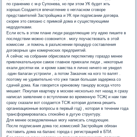
по сранению с м-р Супонева, но при этом УК будет жть
хорошо.Создается впечатление о негласном сговоре
представителей Застройщика и УК при подписании договра.
скорее это связано с примкой дома и существующими
недоделками.
Если есть в этом плане люди разделяющие эту идею пишите в
последствии можно созвонится . могу поучаствовать в этой
комиссии ..и помочь в разъяснении процедур составления
договорных цен комерческих предприятий.
А сейчас на собрании обрисовали перспективу гораздо менее
привлекательнуюи самое главное приехали люди , некоторые
ехали десятки км. и кроме хамства я лично ничего не увидел
.один балаган устроили , а потом Заказчик на кого то валят .
поэтому не удивительно что уже такая большая задержка со
сдачей дома. Как говорится хреновому танцору всегда чтото
мешает. Покупая квартиру в москве несколько лет назад я сразу
написал заявление о вступлении во временную ТСЖ( и нам там
сразу сказали вот создается ТСЖ которая должна решить
организационные вопросы в первый год) , которая в течении года
трансформировалась спокойно в дугую структуру.
Для менее осведомленных могу написать следующее.
После подписания дома гос.комиссией Застройщик обязан
поставить дома на баланс города с регистрацией в БТИ.