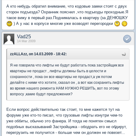
А кто нибудь обратил внимание, что кодовые замки стоят с двух
сторон подъезда? Охранник пояснил ,что подъезды проходные.Я
такое вижу в первый раз.Поднималась в квартиру (за ДЕНЮШКУ
) А у нас в корпусе многие уже возводят перегородки
Vad25
14 Mar 2009
zzALLAzz, on 14.03.2009 - 18:42:
Я не говорила что лифты не будут работать пока застройщик все
квартиры не продаст , лифты должны быть в целости и
сохранности , пока он все квартиры не продаст,а уж потом
делайте с ними что хотите, сказал он , а вот как сохранить лифты
во время нашего ремонта НАМ НУЖНО РЕШИТЬ, вот по этому
вопросу ,какие будут предложения?
Если вопрос действительно так стоит, то мне кажется тут на
форуме уже кто-то писал, что грузовые лифты изнутри чем-то
уже оббиты, обычно это фанера. И тогда не понятен смысл
подобных высказываний Застройщика - ободрать его не обдирут,
перегрузить не получится - больше чем он должен не повезет...