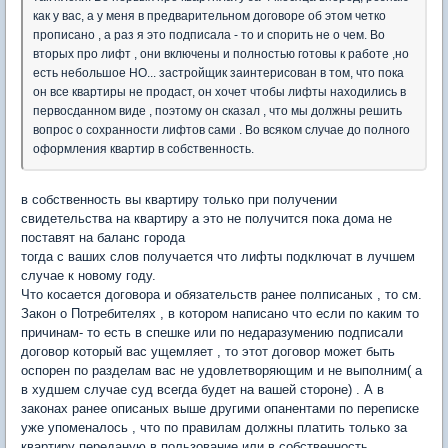
как у вас, а у меня в предварительном договоре об этом четко
прописано , а раз я это подписала - то и спорить не о чем. Во
вторых про лифт , они включены и полностью готовы к работе ,но
есть небольшое НО... застройщик заинтерисован в том, что пока
он все квартиры не продаст, он хочет чтобы лифты находились в
первосданном виде , поэтому он сказал , что мы должны решить
вопрос о сохранности лифтов сами . Во всяком случае до полного
оформления квартир в собственность.
в собственность вы квартиру только при получении
свидетельства на квартиру а это не получится пока дома не
поставят на баланс города
тогда с ваших слов получается что лифты подключат в лучшем
случае к новому году.
Что косается договора и обязательств ранее полписаных , то см.
Закон о Потребителях , в котором написано что если по каким то
причинам- то есть в спешке или по недаразумению подписали
договор который вас ущемляет , то этот договор может быть
оспорен по разделам вас не удовлетворяющим и не выполним( а
в худшем случае суд всегда будет на вашей стороне) . А в
законах ранее описаных выше другими опанентами по переписке
уже упоменалось , что по правилам должны платить только за
квартиру переданую в пользование или в собственность.