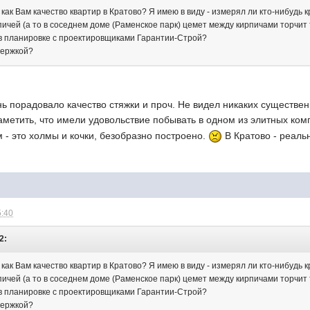
как Вам качество квартир в Кратово? Я имею в виду - измерял ли кто-нибудь к
ичей (а то в соседнем доме (Раменское парк) цемет между кирпичами торчит т
в планировке с проектировщиками Гарантии-Строй?
держкой?
ь порадовало качество стяжки и проч. Не видел никаких существен
аметить, что имели удовольствие побывать в одном из элитных комп
м - это холмы и кочки, безобразно построено.
В Кратово - реаль
5:40
2:
как Вам качество квартир в Кратово? Я имею в виду - измерял ли кто-нибудь к
ичей (а то в соседнем доме (Раменское парк) цемет между кирпичами торчит т
в планировке с проектировщиками Гарантии-Строй?
держкой?