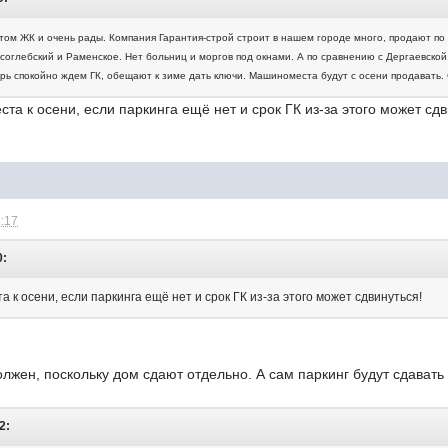
этом ЖК и очень рады. Компания Гарантия-строй строит в нашем городе много, продают по
соглебский и Раменское. Нет больниц и моргов под окнами. А по сравнению с Дергаевской
рь спокойно ждем ГК, обещают к зиме дать ключи. Машиноместа будут с осени продавать
та к осени, если паркинга ещё нет и срок ГК из-за этого может сдв
1:17
0:
 к осени, если паркинга ещё нет и срок ГК из-за этого может сдвинуться!
олжен, поскольку дом сдают отдельно. А сам паркинг будут сдавать
2: