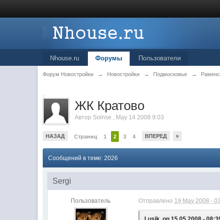
Nhouse.ru
Форумы
Пользователи
Форум Новостройки
→
Новостройки
→
Подмосковье
→
Раменс
.
ЖК Кратово
Автор
Solnse
,
May 14 2008 9:03
НАЗАД
ВПЕРЕД
»
Страниц
1
2
3
4
Сообщений в теме: 2026
Sergi
Пользователь
Отправлено
19 May 2008 - 0
Lusik, on 15.05.2008 - 08:3