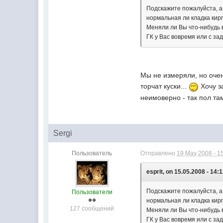
Подскажите пожалуйста, а 
нормальная ли кладка кирп
Меняли ли Вы что-нибудь 
ГК у Вас вовремя или с за
Мы не измеряли, но очен
торчат куски...
Хочу з
неимоверно - так пол та
Sergi
Пользователь
Отправлено
19 May 2008 - 1
esprit, on 15.05.2008 - 14:1
Подскажите пожалуйста, а 
Пользователи
нормальная ли кладка кирп
127 сообщений
Меняли ли Вы что-нибудь 
ГК у Вас вовремя или с за