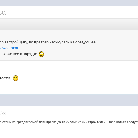
1:42
:
о застройщику, по Кратово наткнулась на следующее..
g/2481.html
похоже все в порядке
вости.
1:56
 стены по предлагаемой планировке до ГК силами самих строителей. Обращаться следует