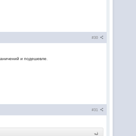
#30
граничений и подешевле.
#31