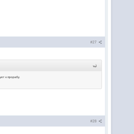
#27
ет к прорабу.
#28