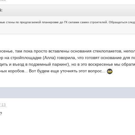
6:
ые стены по предлагаемой планировке до ГК силами самих строителей. Обращаться следу
ресенье, там пока просто вставлены основания стеклопакетов, непол
ер на стройплощадке (Алла) говорила, что готовят основание для
дить и въезд в подземный паркинг), но в это воскресенье мы обрат
ных коробов... Вот будем еще уточнять этот вопрос...
7:13
о?