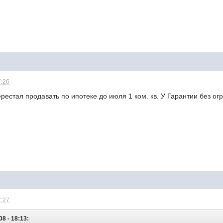
7:26
ерестал продавать по ипотеке до июля 1 ком. кв. У Гарантии без о
7:27
8 - 18:13: