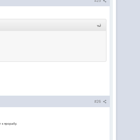
#25
#26
 к прорабу.