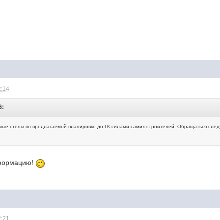
2:14
6:
ые стены по предлагаемой планировке до ГК силами самих строителей. Обращаться следу
нформацию!
2:21