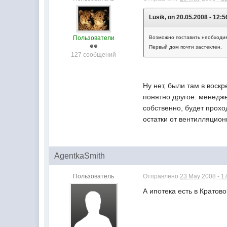
Lusik, on 20.05.2008 - 12:5
Пользователи
Возможно поставить необходим
Первый дом почти застеклен.
127 сообщений
Ну нет, были там в воск
понятно другое: менедж
собственно, будет прохо
остатки от вентилляцион
AgentkaSmith
Пользователь
Отправлено
23 May 2008 - 1
А ипотека есть в Кратов