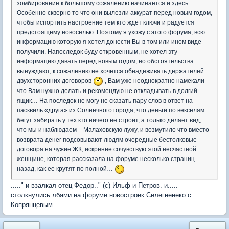
зомбирование к большому сожалению начинается и здесь.
Особенно скверно то что они вылезли аккурат перед новым годом,
чтобы испортить настроение тем кто ждет ключи и радуется
предстоящему новоселью. Поэтому я ухожу с этого форума, всю
информацию которую я хотел донести Вы в том или ином виде
получили. Напоследок буду откровенным, не хотел эту
информацию давать перед новым годом, но обстоятельства
вынуждают, к сожалению не хочется обнадеживать держателей
двухсторонних договоров
, Вам уже неоднократно намекали
что Вам нужно делать и рекомендую не откладывать в долгий
ящик… На последок не могу не сказать пару слов в ответ на
пасквиль «друга» из Солнечного города, что деньги по векселям
бегут забирать у тех кто ничего не строит, а только делает вид,
что мы и наблюдаем – Малаховскую лужу, и возмутило что вместо
возврата денег подсовывают людям очередные бестолковые
договора на чужие ЖК, искренне сочувствую этой несчастной
женщине, которая рассказала на форуме несколько страниц
назад, как ее крутят по полной…
....." и взалкал отец Федор.." (с) Ильф и Петров. и.....
столкнулись лбами на форуме новостроек Селегненеко с
Копрянцевым....