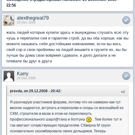
22:56
alexthegreat79
29 Dec 2008
жаль людей которые купили здесь и вынуждены слушать всю эту
чушь и перепалки скм и гарантии строй, да вы оба хороши, как вы
можете называть себя достойными компаниями, если вы весь
свой сор и свои проблемы на людей вешаете и грузите их, вы бы
лучше бы дома свои вовремя сдавали, и дело делали а не
плевали бы друг в друга
Karry
29 Dec 2008
pravda, on 29.12.2008 - 20:42:
Я разочарую участников форума, потому что не намерен как тут
многие надеются, вступать в перепалки и споры со всезнайкой из
СКМ, строителю в каске в этом не переплюнуть
профессионального шарл@тана и болтуна
. Тем более тут и
так хватает сочувствующих предателям. СКверна М труоп
основательно зазомбировала своих дольщиков. Теперь