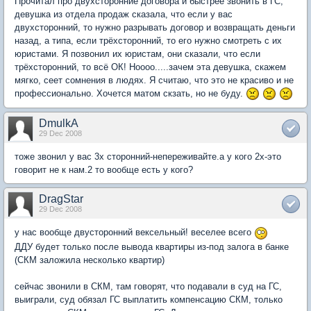
Прочитал про двухсторонние договора и быстрее звонить в ГС,
девушка из отдела продаж сказала, что если у вас
двухсторонний, то нужно разрывать договор и возвращать деньги
назад, а типа, если трёхсторонний, то его нужно смотреть с их
юристами. Я позвонил их юристам, они сказали, что если
трёхсторонний, то всё ОК! Ноооо.....зачем эта девушка, скажем
мягко, сеет сомнения в людях. Я считаю, что это не красиво и не
профессионально. Хочется матом скзать, но не буду.
DmulkA
29 Dec 2008
тоже звонил у вас 3х сторонний-непереживайте.а у кого 2х-это
говорит не к нам.2 то вообще есть у кого?
DragStar
29 Dec 2008
у нас вообще двусторонний вексельный! веселее всего
ДДУ будет только после вывода квартиры из-под залога в банке
(СКМ заложила несколько квартир)
сейчас звонили в СКМ, там говорят, что подавали в суд на ГС,
выиграли, суд обязал ГС выплатить компенсацию СКМ, только