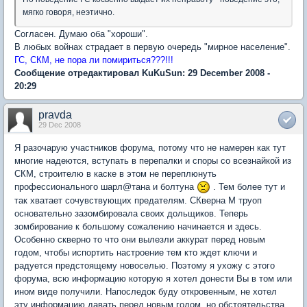
мягко говоря, неэтично.
Согласен. Думаю оба "хороши".
В любых войнах страдает в первую очередь "мирное население".
ГС, СКМ, не пора ли помириться???!!!
Сообщение отредактировал KuKuSun: 29 December 2008 -
20:29
pravda
29 Dec 2008
Я разочарую участников форума, потому что не намерен как тут
многие надеются, вступать в перепалки и споры со всезнайкой из
СКМ, строителю в каске в этом не переплюнуть
профессионального шарл@тана и болтуна
. Тем более тут и
так хватает сочувствующих предателям. СКверна М труоп
основательно зазомбировала своих дольщиков. Теперь
зомбирование к большому сожалению начинается и здесь.
Особенно скверно то что они вылезли аккурат перед новым
годом, чтобы испортить настроение тем кто ждет ключи и
радуется предстоящему новоселью. Поэтому я ухожу с этого
форума, всю информацию которую я хотел донести Вы в том или
ином виде получили. Напоследок буду откровенным, не хотел
эту информацию давать перед новым годом, но обстоятельства