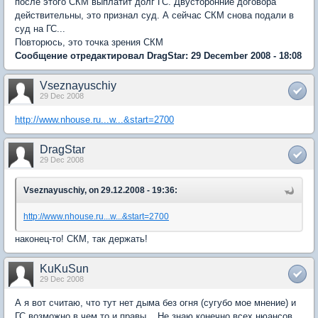
после этого СКМ выплатит долг ГС. Двусторонние договора
действительны, это признал суд. А сейчас СКМ снова подали в
суд на ГС...
Повторюсь, это точка зрения СКМ
Сообщение отредактировал DragStar: 29 December 2008 - 18:08
Vseznayuschiy
29 Dec 2008
http://www.nhouse.ru...w...&start=2700
DragStar
29 Dec 2008
Vseznayuschiy, on 29.12.2008 - 19:36:
http://www.nhouse.ru...w...&start=2700
наконец-то! СКМ, так держать!
KuKuSun
29 Dec 2008
А я вот считаю, что тут нет дыма без огня (сугубо мое мнение) и
ГС возможно в чем то и правы... Не знаю конечно всех нюансов