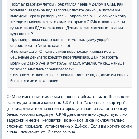
Покупал квартиру летом и обратился первым делом в СКМ. Как
услышал: Квартира под залогом, платите деньги, а "потом мы
выведем" - сразу развернулся и направился в ГС. А сейчас к тому
же еще и выясняется, что люди, которые у СКМа в начале осени
купили, никак ДДУ не заключат. Деньги то заплаченные людьми
куда пошли?
Про выигранный иск непонятно тоже - как сумму ущерба
определили то (дом не сдан еще).
Я не защищаю ГС - сам с этими переносами каждый месяц
бешенные деньги по кредиту переплачиваю. Да и построить
могли бы давно уже, а тут трубы кладут, отделка, то се... Раньше
то чем занимались спрашивается?!
Собак всех "с наскоку" на ГС вешать тоже не надо, какие бы они ни
были, плохие или хорошие.
СКМ не имеет никаких неисполненных обязательств. Вы явно из
ГС и пудрите мозги клиентам СКМа. Т.н. "залоговые квартиры"
(т.е. квартиры, в отношении которых установлен залог в пользу
банка, который кредитует СКМ) действительно существуют, но
задержки и некие "непонятки" возникают из-за исключительно
сложных процедур, установленных 214-фз. Если вы хотите сойти
с ума - почитайте ст.13 этого закона.