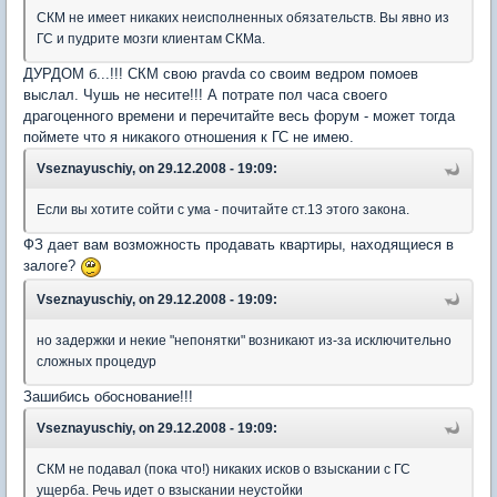
СКМ не имеет никаких неисполненных обязательств. Вы явно из
ГС и пудрите мозги клиентам СКМа.
ДУРДОМ б...!!! СКМ свою pravdа со своим ведром помоев
выслал. Чушь не несите!!! А потрате пол часа своего
драгоценного времени и перечитайте весь форум - может тогда
поймете что я никакого отношения к ГС не имею.
Vseznayuschiy, on 29.12.2008 - 19:09:
Если вы хотите сойти с ума - почитайте ст.13 этого закона.
ФЗ дает вам возможность продавать квартиры, находящиеся в
залоге?
Vseznayuschiy, on 29.12.2008 - 19:09:
но задержки и некие "непонятки" возникают из-за исключительно
сложных процедур
Зашибись обоснование!!!
Vseznayuschiy, on 29.12.2008 - 19:09:
СКМ не подавал (пока что!) никаких исков о взыскании с ГС
ущерба. Речь идет о взыскании неустойки