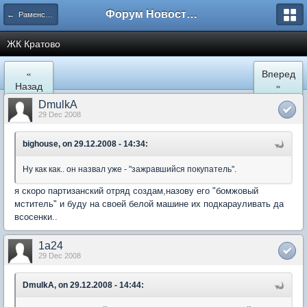
Форум Новостройки
← Раменское
ЖК Кратово
«
Вперед
Назад
»
DmulkA
29 Dec 2008
bighouse, on 29.12.2008 - 14:34:
Ну как как.. он назвал уже - "зажравшийся покупатель".
я скоро партизанский отряд создам,назову его "бомжовый
мститель" и буду на своей белой машине их подкарауливать да
всосенки..
1a24
29 Dec 2008
DmulkA, on 29.12.2008 - 14:44: