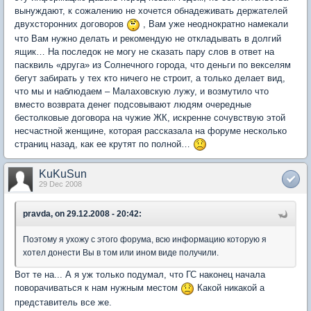
вынуждают, к сожалению не хочется обнадеживать держателей
двухсторонних договоров
, Вам уже неоднократно намекали
что Вам нужно делать и рекомендую не откладывать в долгий
ящик… На последок не могу не сказать пару слов в ответ на
пасквиль «друга» из Солнечного города, что деньги по векселям
бегут забирать у тех кто ничего не строит, а только делает вид,
что мы и наблюдаем – Малаховскую лужу, и возмутило что
вместо возврата денег подсовывают людям очередные
бестолковые договора на чужие ЖК, искренне сочувствую этой
несчастной женщине, которая рассказала на форуме несколько
страниц назад, как ее крутят по полной…
KuKuSun
29 Dec 2008
pravda, on 29.12.2008 - 20:42:
Поэтому я ухожу с этого форума, всю информацию которую я
хотел донести Вы в том или ином виде получили.
Вот те на... А я уж только подумал, что ГС наконец начала
поворачиваться к нам нужным местом
Какой никакой а
представитель все же.