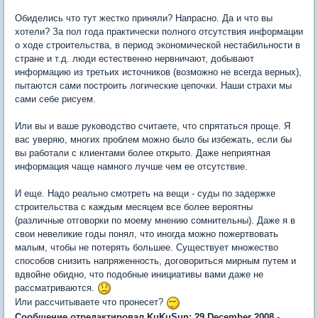
Обиделись что тут жестко приняли? Напрасно. Да и что вы
хотели? За пол года практически полного отсутствия информации
о ходе строительства, в период экономической нестабильности в
стране и т.д. люди естественно нервничают, добывают
информацию из третьих источников (возможно не всегда верных),
пытаются сами построить логические цепочки. Наши страхи мы
сами себе рисуем.
Или вы и ваше руководство считаете, что спрятаться проще. Я
вас уверяю, многих проблем можно было бы избежать, если бы
вы работали с клиентами более открыто. Даже неприятная
информация чаще намного лучше чем ее отсутствие.
И еще. Надо реально смотреть на вещи - суды по задержке
строительства с каждым месяцем все более вероятны
(различные отговорки по моему мнению сомнительны). Даже я в
свои невеликие годы понял, что иногда можно пожертвовать
малым, чтобы не потерять большее. Существует множество
способов снизить напряженность, договориться мирным путем и
вдвойне обидно, что подобные инициативы вами даже не
рассматриваются.
Или рассчитываете что пронесет?
Сообщение отредактировал KuKuSun: 29 December 2008 -