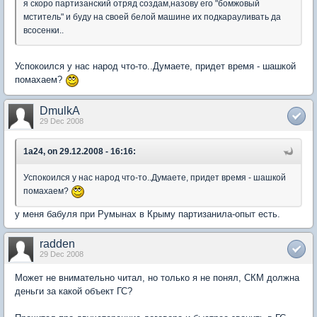
я скоро партизанский отряд создам,назову его "бомжовый
мститель" и буду на своей белой машине их подкарауливать да
всосенки..
Успокоился у нас народ что-то..Думаете, придет время - шашкой
помахаем?
DmulkA
29 Dec 2008
1a24, on 29.12.2008 - 16:16:
Успокоился у нас народ что-то..Думаете, придет время - шашкой
помахаем?
у меня бабуля при Румынах в Крыму партизанила-опыт есть.
radden
29 Dec 2008
Может не внимательно читал, но только я не понял, СКМ должна
деньги за какой объект ГС?