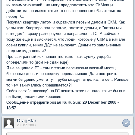
их взаимотношений , но могу предположить что СКМовцы
действительно имеют какие то невыполненные обязательства
перед ГС.
Покупал квартиру летом и обратился первым делом в СКМ. Как
услышал: Квартира под залогом, платите деньги, а "потом мы
выведем" - сразу развернулся и направился в ГС. А сейчас к
тому же еще и выясняется, что люди, которые у СКМа в начале
осени купили, никак ДДУ не заключат. Деньги то заплаченные
людьми куда пошли?
Про выигранный иск непонятно тоже - как сумму ущерба
определили то (дом не сдан еще).
Я не защищаю ГС - сам с этими переносами каждый месяц
бешенные деньги по кредиту переплачиваю. Да и построить
могли бы давно уже, а тут трубы кладут, отделка, то се... Раньше
то чем занимались спрашивается?!
Собак всех "с наскоку" на ГС вешать тоже не надо, какие бы они
ни были, плохие или хорошие.
Сообщение отредактировал KuKuSun: 29 December 2008 -
18:57
DragStar
29 Dec 2008