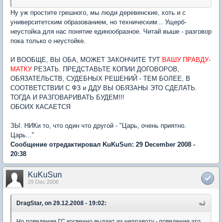
Ну уж простите грешного, мы люди деревенские, хоть и с
университетским образованием, но техническим... Ущерб-
неустойка для нас понятие единообразное. Читай выше - разговор
пока только о неустойке.
И ВООБЩЕ, ВЫ ОБА, МОЖЕТ ЗАКОНЧИТЕ ТУТ
ВАШУ ПРАВДУ-
МАТКУ
РЕЗАТЬ. ПРЕДСТАВЬТЕ КОПИИ ДОГОВОРОВ,
ОБЯЗАТЕЛЬСТВ, СУДЕБНЫХ РЕШЕНИЙ - ТЕМ БОЛЕЕ, В
СООТВЕТСТВИИ С ФЗ и ДДУ ВЫ ОБЯЗАНЫ ЭТО СДЕЛАТЬ.
ТОГДА И РАЗГОВАРИВАТЬ БУДЕМ!!!
ОБОИХ КАСАЕТСЯ
ЗЫ. НИКи то, что один что другой - "Царь, очень приятно.
Царь..."
Сообщение отредактировал KuKuSun: 29 December 2008 -
20:38
KuKuSun
29 Dec 2008
DragStar, on 29.12.2008 - 19:02:
Но поведение ГС косвенно выдает их неправоту - поведение это,