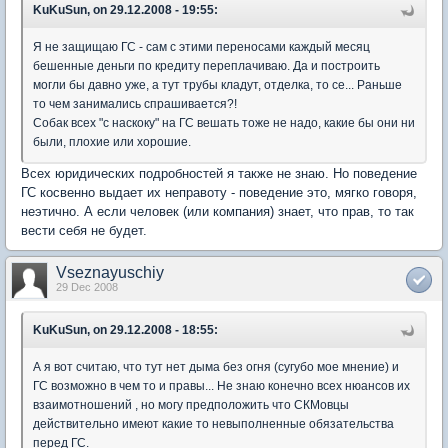
KuKuSun, on 29.12.2008 - 19:55:
Я не защищаю ГС - сам с этими переносами каждый месяц
бешенные деньги по кредиту переплачиваю. Да и построить
могли бы давно уже, а тут трубы кладут, отделка, то се... Раньше
то чем занимались спрашивается?!
Собак всех "с наскоку" на ГС вешать тоже не надо, какие бы они ни
были, плохие или хорошие.
Всех юридических подробностей я также не знаю. Но поведение
ГС косвенно выдает их неправоту - поведение это, мягко говоря,
неэтично. А если человек (или компания) знает, что прав, то так
вести себя не будет.
Vseznayuschiy
29 Dec 2008
KuKuSun, on 29.12.2008 - 18:55:
А я вот считаю, что тут нет дыма без огня (сугубо мое мнение) и
ГС возможно в чем то и правы... Не знаю конечно всех нюансов их
взаимотношений , но могу предположить что СКМовцы
действительно имеют какие то невыполненные обязательства
перед ГС.