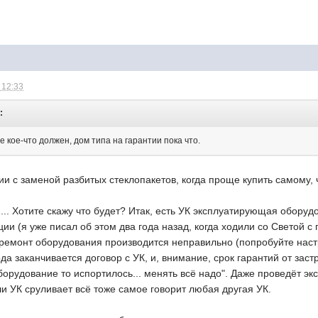
 12:33
:
кое-что должен, дом типа на гарантии пока что.
ии с заменой разбитых стеклопакетов, когда проще купить самому,
м... Хотите скажу что будет? Итак, есть УК эксплуатирующая обору
ции (я уже писал об этом два года назад, когда ходили со Светой с
 ремонт оборудования производится неправильно (попробуйте наст
года заканчивается договор с УК, и, внимание, срок гарантий от зас
оборудование то испортилось... менять всё надо". Даже проведёт эксп
ли УК сруливает всё тоже самое говорит любая другая УК.