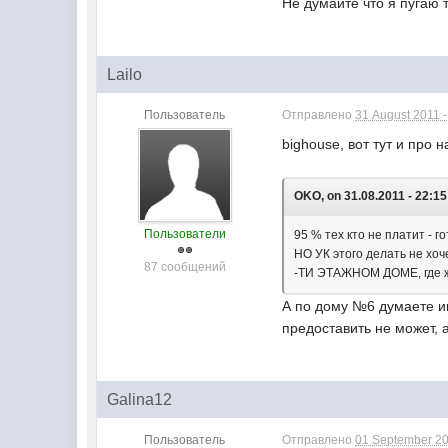
Не думайте что я пугаю т
Lailo
Пользователь
Отправлено
31 August 2011 -
bighouse, вот тут и про 
OKO, on 31.08.2011 - 22:15
Пользователи
95 % тех кто не платит - 
НО УК этого делать не хоч
87 сообщений
-ТИ ЭТАЖНОМ ДОМЕ
, где
А по дому №6 думаете ин
предоставить не может, 
Galina12
Пользователь
Отправлено
01 September 20