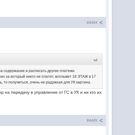
#4444
за содержание и расписать другие платежи.
азин за который никто не платит, всплывет
18 ЭТАЖ в 17
ть, то получиться, очень не радужная для УК картина.
 на передачу в управление от ГС в УК и ни кто их
#4445