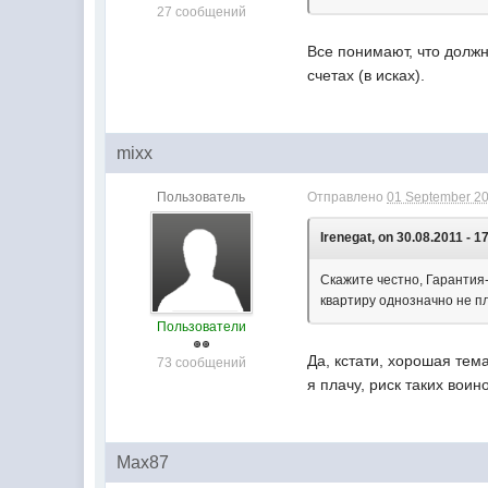
27 сообщений
Все понимают, что должн
счетах (в исках).
mixx
Пользователь
Отправлено
01 September 20
Irenegat, on 30.08.2011 - 1
Скажите честно, Гарантия-
квартиру однозначно не пла
Пользователи
Да, кстати, хорошая тем
73 сообщений
я плачу, риск таких вои
Max87