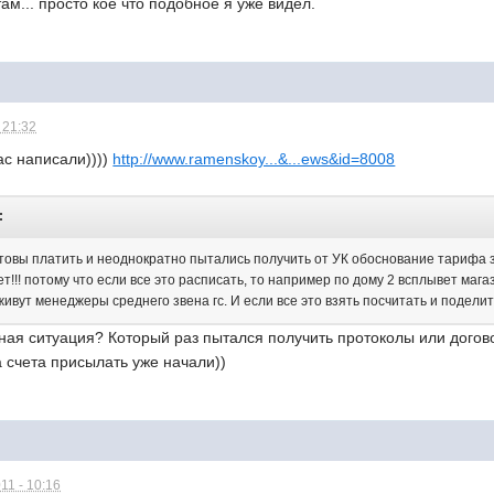
ам... просто кое что подобное я уже видел.
 21:32
нас написали))))
http://www.ramenskoy...&...ews&id=8008
:
готовы платить и неоднократно пытались получить от УК обоснование тарифа 
ет!!! потому что если все это расписать, то например по дому 2 всплывет маг
 живут менеджеры среднего звена гс. И если все это взять посчитать и подели
ая ситуация? Который раз пытался получить протоколы или договор
а счета присылать уже начали))
11 - 10:16