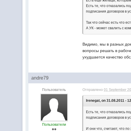
Есть еще жильцы, которым
Есть те, что отказались 
подписания договоров в у
Так что сейчас есть что ест
А УК - может свалить с ком
Видимо, мы в разных дом
вопросы решать в рабоче
ухудшается качество обс
andre79
Пользователь
Отправлено
01 September 20
Irenegat, on 31.08.2011 - 1
Есть те, что отказались 
подписания договоров в у
Пользователи
И они что, считают, что п