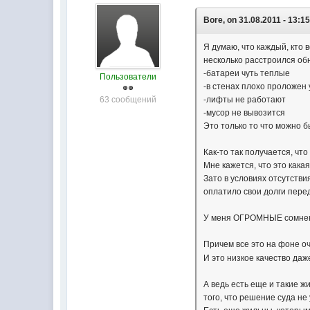
Bore, on 31.08.2011 - 13:15
Я думаю, что каждый, кто 
несколько расстроился обн
-батареи чуть теплые
Пользователи
-в стенах плохо проложен
63 сообщений
-лифты не работают
-мусор не вывозится
Это только то что можно 
Как-то так получается, чт
Мне кажется, что это кака
Зато в условиях отсутств
оплатило свои долги пере
У меня ОГРОМНЫЕ сомнения
Причем все это на фоне о
И это низкое качество да
А ведь есть еще и такие ж
того, что решение суда не