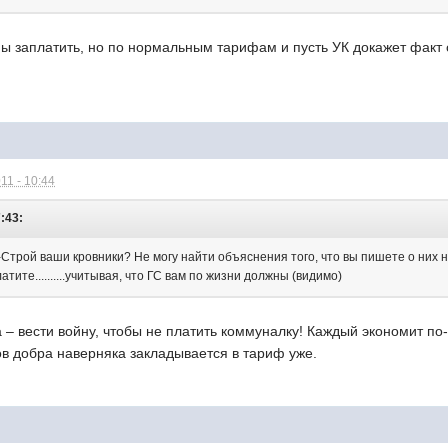
ы заплатить, но по нормальным тарифам и пусть УК докажет факт о
11 - 10:44
7:43:
Строй ваши кровники? Не могу найти объяснения того, что вы пишете о них не
тите..........учитывая, что ГС вам по жизни должны (видимо)
а – вести войну, чтобы не платить коммуналку! Каждый экономит по-
нов добра наверняка закладывается в тариф уже.