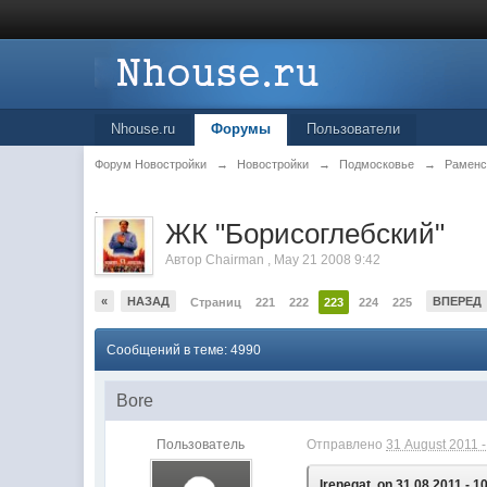
Nhouse.ru
Форумы
Пользователи
Форум Новостройки
→
Новостройки
→
Подмосковье
→
Раменс
.
ЖК "Борисоглебский"
Автор
Chairman
,
May 21 2008 9:42
«
НАЗАД
ВПЕРЕД
Страниц
221
222
223
224
225
Сообщений в теме: 4990
Bore
Пользователь
Отправлено
31 August 2011 -
Irenegat, on 31.08.2011 - 1