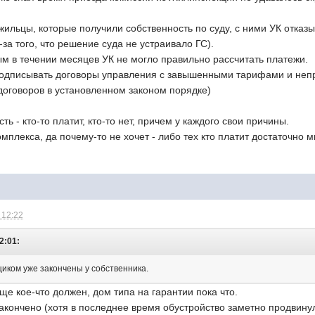
 жильцы, которые получили собственность по суду, с ними УК отказ
-за того, что решение суда не устраивало ГС).
м в течении месяцев УК не могло правильно рассчитать платежи.
ь подписывать договоры управления с завышенными тарифами и неп
договоров в установленном законом порядке)
сть - кто-то платит, кто-то нет, причем у каждого свои причины.
омплекса, да почему-то не хочет - либо тех кто платит достаточно м
 12:22
2:01:
иком уже закончены у собственника.
е кое-что должен, дом типа на гарантии пока что.
акончено (хотя в последнее время обустройство заметно продвинул