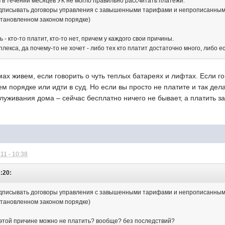
 в течении месяцев УК не могло правильно рассчитать платежи.
подписывать договоры управления с завышенными тарифами и непрописанными
становленном законом порядке)
ь - кто-то платит, кто-то нет, причем у каждого свои причины.
плекса, да почему-то не хочет - либо тех кто платит достаточно много, либо е
ах живем, если говорить о чуть теплых батареях и лифтах. Если гов
м порядке или идти в суд. Но если вы просто не платите и так дел
луживания дома – сейчас бесплатно ничего не бывает, а платить за 
11 - 10:38
2:20:
подписывать договоры управления с завышенными тарифами и непрописанными
становленном законом порядке)
о этой причине можно не платить? вообще? без последствий?