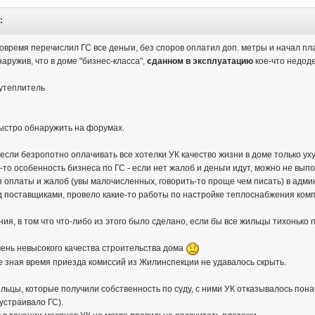
:
вовремя перечислил ГС все деньги, без споров оплатил доп. метры и начал пл
аружив, что в доме "бизнес-класса",
сданном в эксплуатацию
кое-что недод
 утеплитель
быстро обнаружить на форумах.
о если безропотно оплачивать все хотелки УК качество жизни в доме только у
я-то особенность бизнеса по ГС - если нет жалоб и деньги идут, можно не вып
ия оплаты и жалоб (увы малочисленных, говорить-то проще чем писать) в ад
д поставщиками, провело какие-то работы по настройке теплоснабжения комп
, в том что что-либо из этого было сделано, если бы все жильцы тихонько 
чень невысокого качества строительства дома
же зная время приезда комиссий из Жилинспекции не удавалось скрыть.
ильцы, которые получили собственность по суду, с ними УК отказывалось пона
 устраивало ГС).