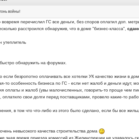
гонь войны!
о вовремя перечислил ГС все деньги, без споров оплатил доп. метр
есколько расстроился обнаружив, что в доме "бизнес-класса",
сдан
н утеплитель
 быстро обнаружить на форумах.
что если безропотно оплачивать все хотелки УК качество жизни в до
ая-то особенность бизнеса по ГС - если нет жалоб и деньги идут, 
вия оплаты и жалоб (увы малочисленных, говорить-то проще чем п
 оплатило свои долги перед поставщиками, провело какие-то рабо
ия, в том что что-либо из этого было сделано, если бы все жиль
 очень невысокого качества строительства дома
аже зная время приезда комиссий из Жилинспекции не удавалось ск