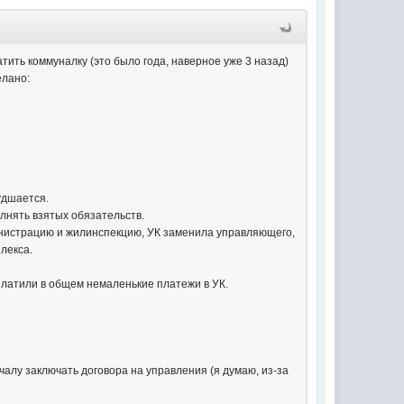
атить коммуналку (это было года, наверное уже 3 назад)
елано:
худшается.
олнять взятых обязательств.
министрацию и жилинспекцию, УК заменила управляющего,
лекса.
платили в общем немаленькие платежи в УК.
чалу заключать договора на управления (я думаю, из-за