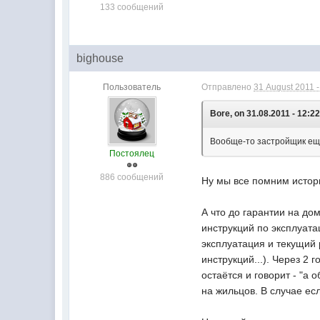
133 сообщений
bighouse
Пользователь
Отправлено
31 August 2011 -
Bore, on 31.08.2011 - 12:22
Вообще-то застройщик еще 
Постоялец
886 сообщений
Ну мы все помним истор
А что до гарантии на до
инструкций по эксплуата
эксплуатация и текущий
инструкций...). Через 2 
остаётся и говорит - "а 
на жильцов. В случае ес