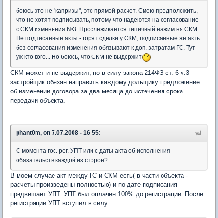
боюсь это не "капризы", это прямой расчет. Смею предположить,
что не хотят подписывать, потому что надеются на согласование
с СКМ изменения №3. Прослеживается типичный нажим на СКМ.
Не подписанные акты - горят сделки у СКМ, подписанные же акты
без согласования изменения обязывают к доп. затратам ГС. Тут
уж кто кого... Но боюсь, что СКМ не выдержит
СКМ может и не выдержит, но в силу закона 214ФЗ ст. 6 ч.3
застройщик обязан направить каждому дольщику предложение
об изменении договора за два месяца до истечения срока
передачи объекта.
phant0m, on 7.07.2008 - 16:55:
С момента гос. рег. УПТ или с даты акта об исполнения
обязательств каждой из сторон?
В моем случае акт между ГС и СКМ есть( в части объекта -
расчеты произведены полностью) и по дате подписания
предвещает УПТ. УПТ был оплачен 100% до регистрации. После
регистрации УПТ вступил в силу.