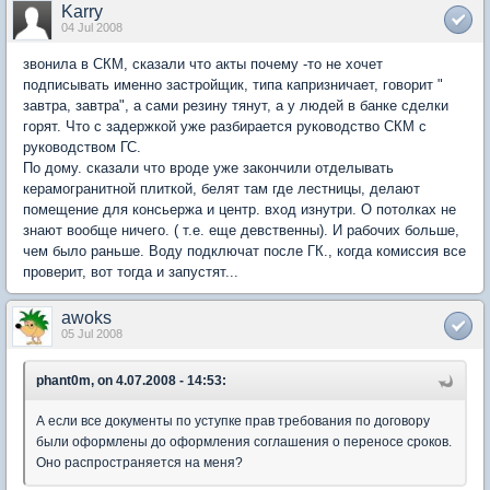
Karry
04 Jul 2008
звонила в СКМ, сказали что акты почему -то не хочет
подписывать именно застройщик, типа капризничает, говорит "
завтра, завтра", а сами резину тянут, а у людей в банке сделки
горят. Что с задержкой уже разбирается руководство СКМ с
руководством ГС.
По дому. сказали что вроде уже закончили отделывать
керамогранитной плиткой, белят там где лестницы, делают
помещение для консьержа и центр. вход изнутри. О потолках не
знают вообще ничего. ( т.е. еще девственны). И рабочих больше,
чем было раньше. Воду подключат после ГК., когда комиссия все
проверит, вот тогда и запустят...
awoks
05 Jul 2008
phant0m, on 4.07.2008 - 14:53:
А если все документы по уступке прав требования по договору
были оформлены до оформления соглашения о переносе сроков.
Оно распространяется на меня?