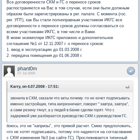
Все договоренности СКМ и ГС о переносе сроков
распостраняются на Вас в том случае, если они были должным
образом были зарегистрированы в рег. палате. С момента (гос.
рег. УПТ), как Вы стали полноправным участником ИКГС все
договоренности о переносе сроков должны согласоваться со
всеми участниками ИКГС, в том числе и Вами.
В моем экземпляре ИКГС приложено и дополнительное
соглашение №1 от 12.11.2007 г. о переносе сроков:
1. ввод в эксплуатацию до 01.03.2008 г.
2. передача помещения до 01.06.2008 г.
phant0m
07 Jul 2008
Karry, on 4.07.2008 - 17:51:
звонила в СКМ, сказали что акты почему -то не хочет подписывать
именно застройщик, типа капризничает, говорит " завтра, завтра",
а сами резину тянут, а у людей в банке сделки горят. Что с
задержкой уже разбирается руководство СКМ с руководством ГС.
боюсь это не "капризы", это прямой расчет. Смею предположить,
что не хотят подписывать, потому что надеются на согласование
с СКМ изменения №3 (на сайте ГС). Прослеживается типичный