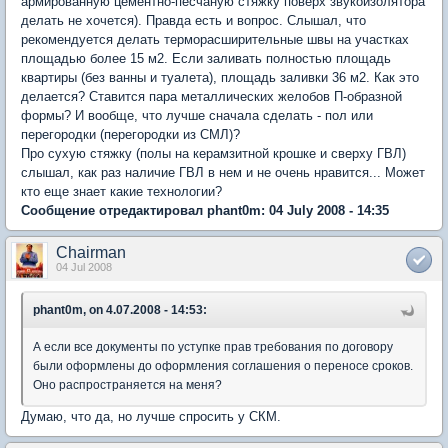
армированную цементно-песчаную стяжку поверх звукоизолятора
делать не хочется). Правда есть и вопрос. Слышал, что
рекомендуется делать терморасширительные швы на участках
площадью более 15 м2. Если заливать полностью площадь
квартиры (без ванны и туалета), площадь заливки 36 м2. Как это
делается? Ставится пара металлических желобов П-образной
формы? И вообще, что лучше сначала сделать - пол или
перегородки (перегородки из СМЛ)?
Про сухую стяжку (полы на керамзитной крошке и сверху ГВЛ)
слышал, как раз наличие ГВЛ в нем и не очень нравится... Может
кто еще знает какие технологии?
Сообщение отредактировал phant0m: 04 July 2008 - 14:35
Chairman
04 Jul 2008
phant0m, on 4.07.2008 - 14:53:
А если все документы по уступке прав требования по договору
были оформлены до оформления соглашения о переносе сроков.
Оно распространяется на меня?
Думаю, что да, но лучше спросить у СКМ.