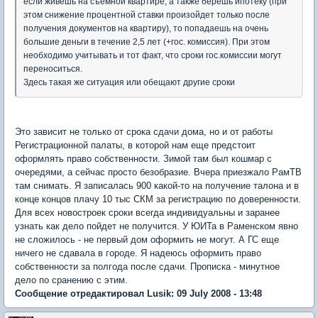
если живешь на съемной квартире, а также берешь ипотеку (при
этом снижение процентной ставки произойдет только после
получения документов на квартиру), то попадаешь на очень
большие деньги в течение 2,5 лет (+гос. комиссия). При этом
необходимо учитывать и тот факт, что сроки гос.комиссии могут
переноситься.
Здесь такая же ситуация или обещают другие сроки
Это зависит не только от срока сдачи дома, но и от работы
Регистрационной палаты, в которой нам еще предстоит
оформлять право собственности. Зимой там был кошмар с
очередями, а сейчас просто безобразие. Вчера приезжало РамТВ
там снимать. Я записалась 900 какой-то на получение талона и в
конце концов плачу 10 тыс СКМ за регистрацию по доверенности.
Для всех новостроек сроки всегда индивидуальны и заранее
узнать как дело пойдет не получится. У ЮИТа в Раменском явно
не сложилось - не первый дом оформить не могут. А ГС еще
ничего не сдавала в городе. Я надеюсь оформить право
собственности за полгода после сдачи. Прописка - минутное
дело по сранению с этим.
Сообщение отредактировал Lusik: 09 July 2008 - 13:48