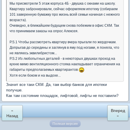
Мы присмотрели 5 этаж корпуса 4Б - двушка с окнами на школу.
Квартиру забронировали, сейчас оформляем ипотеку (собираем
101 заверенную бумажку про жизнь всей семьи начиная с нежного
возраста).
Очевидно, в ближайшем будущем снова побежим в офис СКМ. Так
что принимаем заказы на опрос Алексея.
P.S.1 Чтобы рассмотреть квартиру вчера прыгали по жердочкам.
Допрыгав до середины и заглянув в яму под ногами, я поняла, что
не являюсь эквилибристом...
P.S.2 Из любопытных деталей - в некоторых двушках проход на
кухню мимо вентиляционного стояка накладывает ограничения на
габариты предполагаемых квартирантов
Хотя если боком и на выдохе...
Значит все таки СКМ. Да, там выбор банков для ипотеки
получше.
Как там состояние площадок, лифтовой, лифты не поставили?
«
Вперед
Назад
»
Полная версия