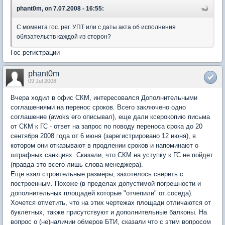
phant0m, on 7.07.2008 - 16:55:
С момента гос. рег. УПТ или с даты акта об исполнения
обязательств каждой из сторон?
Гос регистрации
phant0m
09 Jul 2008
Вчера ходил в офис СКМ, интересовался Дополнительными
соглашениями на перенос сроков. Всего заключено одно
соглашение (awoks его описывал), еще дали ксерокопию письма
от СКМ к ГС - ответ на запрос по поводу переноса срока до 20
сентября 2008 года от 6 июня (зарегистрировано 12 июня), в
котором они отказывают в продлении сроков и напоминают о
штрафных санкциях. Сказали, что СКМ на уступку к ГС не пойдет
(правда это всего лишь слова менеджера).
Еще взял строительные размеры, захотелось сверить с
построенным. Похоже (в пределах допустимой погрешности и
дополнительных площадей которые "отчепили" от соседа).
Хочется отметить, что на этих чертежах площади отличаются от
буклетных, также присутствуют и дополнительные балконы. На
вопрос о (не)наличии обмеров БТИ, сказали что с этим вопросом