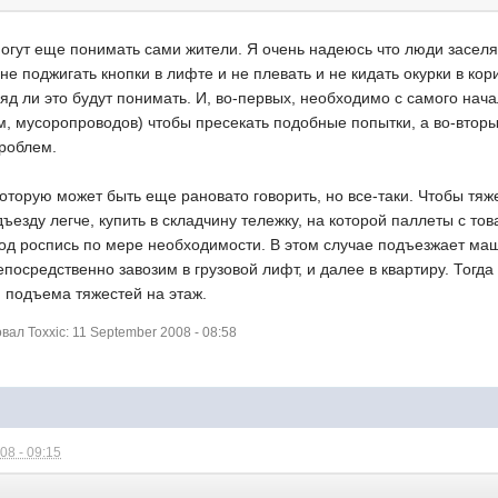
 могут еще понимать сами жители. Я очень надеюсь что люди засе
 не поджигать кнопки в лифте и не плевать и не кидать окурки в ко
яд ли это будут понимать. И, во-первых, необходимо с самого нач
, мусоропроводов) чтобы пресекать подобные попытки, а во-вторы
роблем.
 которую может быть еще рановато говорить, но все-таки. Чтобы тяж
езду легче, купить в складчину тележку, на которой паллеты с то
под роспись по мере необходимости. В этом случае подъезжает ма
посредственно завозим в грузовой лифт, и далее в квартиру. Тогда
 подъема тяжестей на этаж.
л Toxxic: 11 September 2008 - 08:58
08 - 09:15