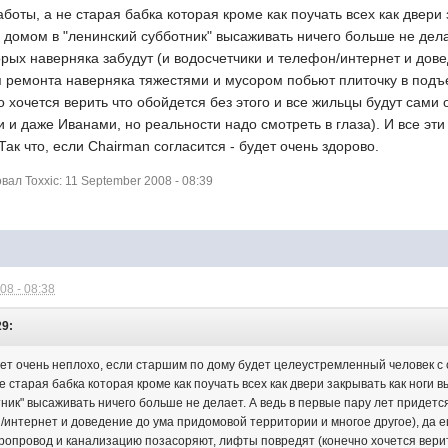
оты, а не старая бабка которая кроме как поучать всех как двери 
м домом в "ленинский субботник" высаживать ничего больше не дела
орых наверняка забудут (и водосчетчики и телефон/интернет и дов
мя ремонта наверняка тяжестями и мусором побьют плиточку в подъ
 хочется верить что обойдется без этого и все жильцы будут сами 
и даже Иванами, но реальности надо смотреть в глаза). И все эти
ак что, если Chairman согласится - будет очень здорово.
л Toxxic: 11 September 2008 - 08:39
08 - 08:38
29:
дет очень неплохо, если старшим по дому будет целеустремленный человек 
 старая бабка которая кроме как поучать всех как двери закрывать как ноги в
тник" высаживать ничего больше не делает. А ведь в первые пару лет придет
н/интернет и доведение до ума придомовой территории и многое другое), да
оропровод и канализацию позасоряют, лифты повредят (конечно хочется верит