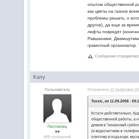
опытом общественной раб
как цветы на газоне все
проблемы решать, о кот
другое), да еще за вре
лифты повредят (конечно
Равшанами, Джамшутами 
грамотный организатор. Т
Сообщение отредактирова
Karry
Пользователь
Отправлено
11 September 20
Toxxic, on 11.09.2008 - 09:
Кстати действительно, бу
общественной работы, а не
домом в "ленинский суббо
Постоялец
(и водосчетчики и телефо
468 сообщений
плиточку в подъезде, мус