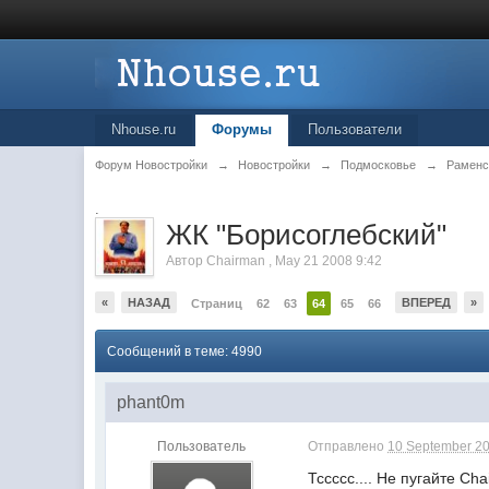
Nhouse.ru
Форумы
Пользователи
Форум Новостройки
→
Новостройки
→
Подмосковье
→
Раменс
.
ЖК "Борисоглебский"
Автор
Chairman
,
May 21 2008 9:42
«
НАЗАД
ВПЕРЕД
»
Страниц
62
63
64
65
66
Сообщений в теме: 4990
phant0m
Пользователь
Отправлено
10 September 20
Тссссс.... Не пугайте Ch