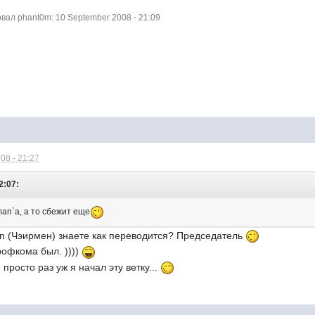
ал phant0m: 10 September 2008 - 21:09
08 - 21:27
2:07:
rman`a, а то сбежит еще
n (Чэирмен) знаете как переводится? Председатель
рофкома был. ))))
, просто раз уж я начал эту ветку...