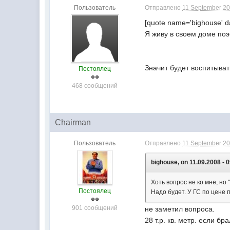
Пользователь
Отправлено
11 September 20
[quote name='bighouse' da
Я живу в своем доме поэ
Значит будет воспитывать
Постоялец
468 сообщений
Chairman
Пользователь
Отправлено
11 September 20
bighouse, on 11.09.2008 - 0
Хоть вопрос не ко мне, но
Постоялец
Надо будет. У ГС по цене п
901 сообщений
не заметил вопроса.
28 т.р. кв. метр. если 