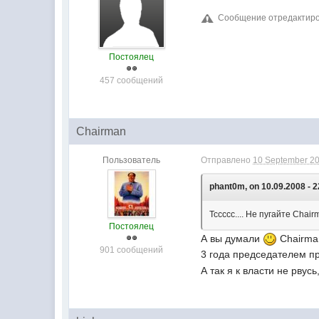
Сообщение отредактиров
Постоялец
457 сообщений
Chairman
Пользователь
Отправлено
10 September 20
phant0m, on 10.09.2008 - 2
Тссссс.... Не пугайте Chai
Постоялец
А вы думали
Chairma
901 сообщений
3 года председателем п
А так я к власти не рвусь