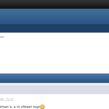
кое
08 - 21:07
airman`a, а то сбежит еще