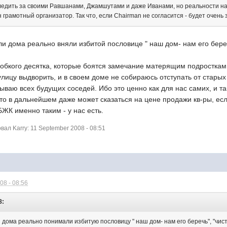
следить за своими Равшанами, Джамшутами и даже Иванами, но реальности над
 грамотный организатор. Так что, если Chairman не согласится - будет очень 
и дома реально вняли избитой пословице " наш дом- нам его беречь"
робкого десятка, которые боятся замечание матерящим подросткам
лицу выдворить, и в своем доме не собираюсь отступать от старых
ываю всех будущих соседей. Ибо это ценно как для нас самих, и т
то в дальнейшем даже может сказаться на цене продажи кв-ры, если
ЖК именно таким - у нас есть.
л Karry: 11 September 2008 - 08:51
08 - 08:56
8:
дома реально понимали избитую пословицу " наш дом- нам его беречь", "чисто н