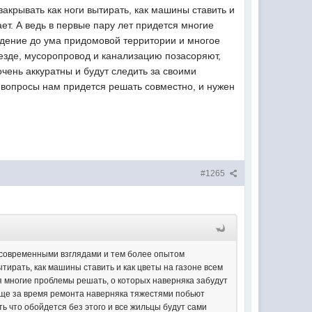
закрывать как ноги вытирать, как машины ставить и
ет. А ведь в первые пару лет придется многие
едение до ума придомовой территории и многое
езде, мусоропровод и канализацию позасоряют,
очень аккуратны и будут следить за своими
 вопросы нам придется решать совместно, и нужен
#1265
с современными взглядами и тем более опытом
ытирать, как машины ставить и как цветы на газоне всем
ся многие проблемы решать, о которых наверняка забудут
 еще за время ремонта наверняка тяжестями побьют
ь что обойдется без этого и все жильцы будут сами