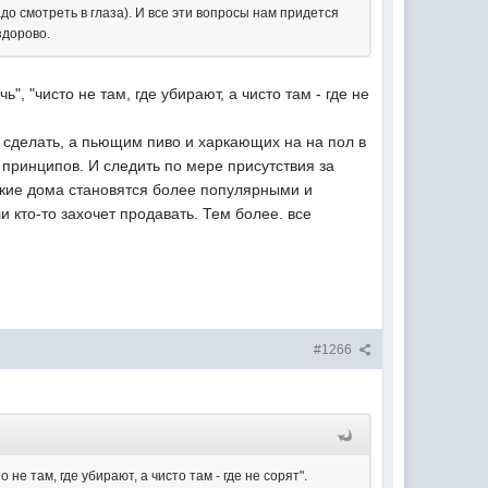
о смотреть в глаза). И все эти вопросы нам придется
здорово.
, "чисто не там, где убирают, а чисто там - где не
 сделать, а пьющим пиво и харкающих на на пол в
 принципов. И следить по мере присутствия за
акие дома становятся более популярными и
 кто-то захочет продавать. Тем более. все
#1266
е там, где убирают, а чисто там - где не сорят".