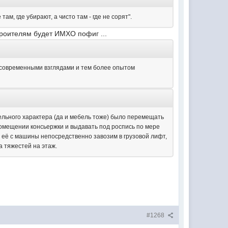
ам, где убирают, а чисто там - где не сорят".
строителям будет ИМХО пофиг ...
с современными взглядами и тем более опытом
тельного характера (да и мебель тоже) было перемещать
 помещении консьержки и выдавать под роспись по мере
 её с машины непосредственно завозим в грузовой лифт,
а тяжестей на этаж.
#1268