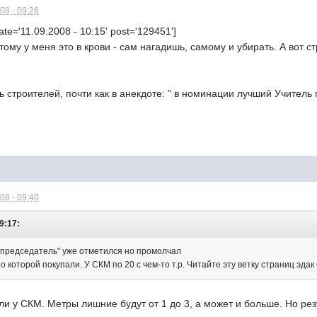
08 - 09:26
te='11.09.2008 - 10:15' post='129451']
тому у меня это в крови - сам нагадишь, самому и убирать. А вот 
 строителей, почти как в анекдоте: " в номинации лучший Учитель г
08 - 09:40
9:17:
 "председатель" уже отметился но промолчал
о которой покупали. У СКМ по 20 с чем-то т.р. Читайте эту ветку страниц эдак 
брали у СКМ. Метры лишние будут от 1 до 3, а может и больше. Но р