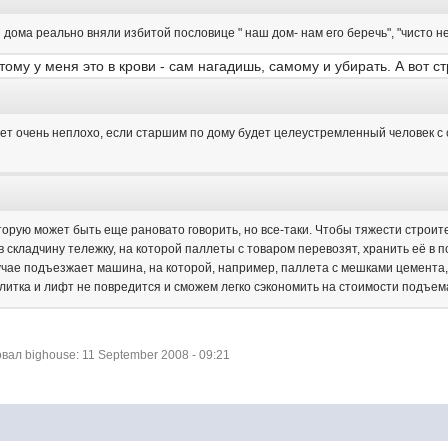
дома реально вняли избитой пословице " наш дом- нам его беречь", "чисто не т
тому у меня это в крови - сам нагадишь, самому и убирать. А вот 
дет очень неплохо, если старшим по дому будет целеустремленный человек 
оторую может быть еще рановато говорить, но все-таки. Чтобы тяжести строи
 в складчину тележку, на которой паллеты с товаром перевозят, хранить её в
учае подъезжает машина, на которой, например, паллета с мешками цемента,
 плитка и лифт не повредится и сможем легко сэкономить на стоимости подъем
ал bighouse: 11 September 2008 - 09:21