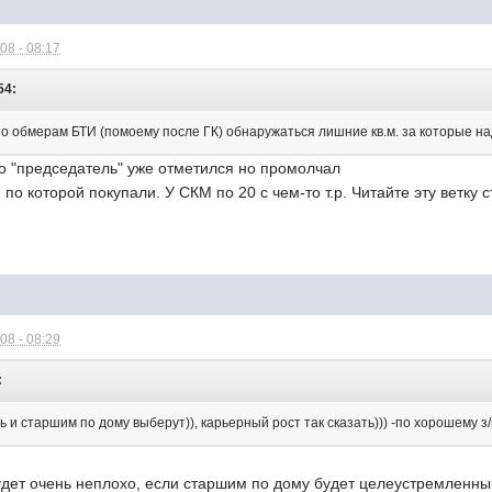
08 - 08:17
54:
по обмерам БТИ (помоему после ГК) обнаружаться лишние кв.м. за которые на
но "председатель" уже отметился но промолчал
 по которой покупали. У СКМ по 20 с чем-то т.р. Читайте эту ветку с
08 - 08:29
:
ь и старшим по дому выберут)), карьерный рост так сказать))) -по хорошему з
будет очень неплохо, если старшим по дому будет целеустремленн