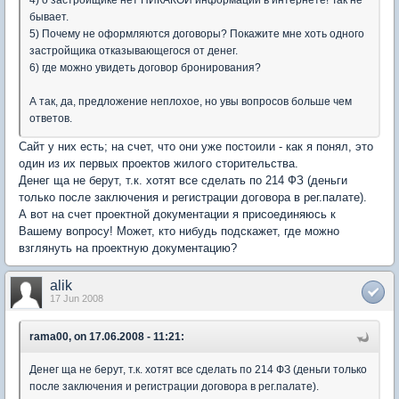
4) о застройщике нет НИКАКОЙ информации в интернете! Так не
бывает.
5) Почему не оформляются договоры? Покажите мне хоть одного
застройщика отказывающегося от денег.
6) где можно увидеть договор бронирования?
А так, да, предложение неплохое, но увы вопросов больше чем
ответов.
Сайт у них есть; на счет, что они уже постоили - как я понял, это
один из их первых проектов жилого сторительства.
Денег ща не берут, т.к. хотят все сделать по 214 ФЗ (деньги
только после заключения и регистрации договора в рег.палате).
А вот на счет проектной документации я присоединяюсь к
Вашему вопросу! Может, кто нибудь подскажет, где можно
взглянуть на проектную документацию?
alik
17 Jun 2008
rama00, on 17.06.2008 - 11:21:
Денег ща не берут, т.к. хотят все сделать по 214 ФЗ (деньги только
после заключения и регистрации договора в рег.палате).