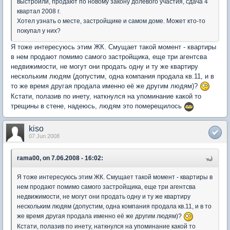
выстроили, продают по новому закону долевого участия, сдача 4
квартал 2008 г.
Хотел узнать о месте, застройщике и самом доме. Может кто-то
покупал у них?
Я тоже интересуюсь этим ЖК. Смущает такой момент - квартиры
в нем продают помимо самого застройщика, еще три агентсва
недвижимости, не могут они продать одну и ту же квартиру
нескольким людям (допустим, одна компания продала кв.11, и в
то же время другая продала именно её же другим людям)?
Кстати, полазив по инету, наткнулся на упоминание какой то
трещины в стене, надеюсь, людям это померещилось
kiso
07 Jun 2008
rama00, on 7.06.2008 - 16:02:
Я тоже интересуюсь этим ЖК. Смущает такой момент - квартиры в
нем продают помимо самого застройщика, еще три агентсва
недвижимости, не могут они продать одну и ту же квартиру
нескольким людям (допустим, одна компания продала кв.11, и в то
же время другая продала именно её же другим людям)?
Кстати, полазив по инету, наткнулся на упоминание какой то