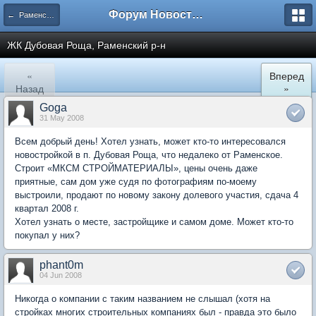
Форум Новостройки
← Раменское
ЖК Дубовая Роща, Раменский р-н
«
Вперед
Назад
»
Goga
31 May 2008
Всем добрый день! Хотел узнать, может кто-то интересовался
новостройкой в п. Дубовая Роща, что недалеко от Раменское.
Строит «МКСМ СТРОЙМАТЕРИАЛЫ», цены очень даже
приятные, сам дом уже судя по фотографиям по-моему
выстроили, продают по новому закону долевого участия, сдача 4
квартал 2008 г.
Хотел узнать о месте, застройщике и самом доме. Может кто-то
покупал у них?
phant0m
04 Jun 2008
Никогда о компании с таким названием не слышал (хотя на
стройках многих строительных компаниях был - правда это было