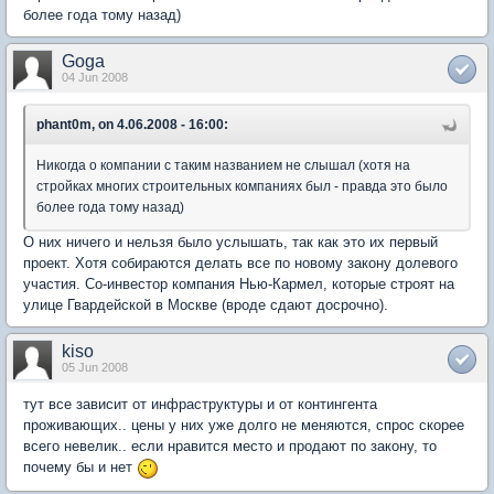
более года тому назад)
Goga
04 Jun 2008
phant0m, on 4.06.2008 - 16:00:
Никогда о компании с таким названием не слышал (хотя на
стройках многих строительных компаниях был - правда это было
более года тому назад)
О них ничего и нельзя было услышать, так как это их первый
проект. Хотя собираются делать все по новому закону долевого
участия. Со-инвестор компания Нью-Кармел, которые строят на
улице Гвардейской в Москве (вроде сдают досрочно).
kiso
05 Jun 2008
тут все зависит от инфраструктуры и от контингента
проживающих.. цены у них уже долго не меняются, спрос скорее
всего невелик.. если нравится место и продают по закону, то
почему бы и нет