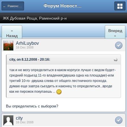
Форум Новостройки
← Раменское
ЖК Дубовая Роща, Раменский р-н
«
Вперед
Назад
»
ArhiLuybov
16 Dec 2008
city, on 8.12.2008 - 20:16:
так и не могу определиться в каком корпусе лучше с видом будет-
средний подьезд 11-го владения(двушка одна на площадке)-или
третий 10-го -двушка слева от общего лестничного прохода.
думаю еще завтра сьездить и наконец то определиться...вроде
как не пирожок покупаешь ...
Вы определились с выбором?
city
16 Dec 2008