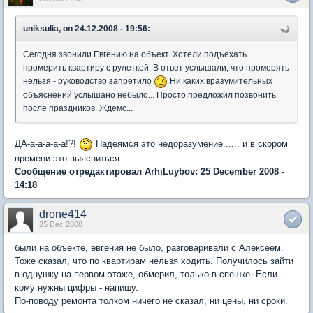
uniksulia, on 24.12.2008 - 19:56:
Сегодня звонили Евгению на объект. Хотели подъехать
промерить квартиру с рулеткой. В ответ услышали, что промерять
нельзя - руководство запретило
Ни каких вразумительных
объяснений услышано небыло... Просто предложил позвонить
после праздников. Ждемс...
ДА-а-а-а-а-а!?!
Надеямся это недоразумение...... и в скором
времени это выясниться.
Сообщение отредактировал ArhiLuybov: 25 December 2008 -
14:18
drone414
25 Dec 2008
были на объекте, евгения не было, разговаривали с Алексеем.
Тоже сказал, что по квартирам нельзя ходить. Получилось зайти
в однушку на первом этаже, обмерил, только в спешке. Если
кому нужны цифры - напишу.
По-поводу ремонта толком ничего не сказал, ни цены, ни сроки.