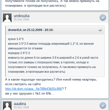
полутемноте точнее не получилось. А так можно прикинуть на
планировке, в пропорции все расчитать).
uniksulia
25 Dec 2008
drone414, on 25.12.2008 - 20:10:
кухня 3.4*3
ванная 2.5*2.5 минус площадь комуникаций 1.2*.6, но ванная
уменьшается по этажам
коридор 2.6*2.3
комната по длине 6 по ширине 3.9 в широкой и 2.6 в узкой части
только это замеры с погрешностями, в торопях, холоде и
полутемноте точнее не получилось. А так можно прикинуть на
планировке, в пропорции все расчитать).
А в каком подъезде находились? Или кокой номер квартиры,
если смотреть на сайте
http://dr-dom.ru/apa...6e788b43b55c886
? Т
ам у них однушки с №1 по 6№...
aaabra
25 Dec 2008