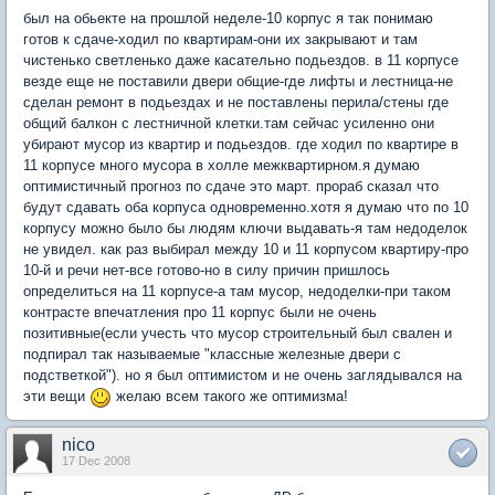
был на обьекте на прошлой неделе-10 корпус я так понимаю
готов к сдаче-ходил по квартирам-они их закрывают и там
чистенько светленько даже касательно подьездов. в 11 корпусе
везде еще не поставили двери общие-где лифты и лестница-не
сделан ремонт в подьездах и не поставлены перила/стены где
общий балкон с лестничной клетки.там сейчас усиленно они
убирают мусор из квартир и подьездов. где ходил по квартире в
11 корпусе много мусора в холле межквартирном.я думаю
оптимистичный прогноз по сдаче это март. прораб сказал что
будут сдавать оба корпуса одновременно.хотя я думаю что по 10
корпусу можно было бы людям ключи выдавать-я там недоделок
не увидел. как раз выбирал между 10 и 11 корпусом квартиру-про
10-й и речи нет-все готово-но в силу причин пришлось
определиться на 11 корпусе-а там мусор, недоделки-при таком
контрасте впечатления про 11 корпус были не очень
позитивные(если учесть что мусор строительный был свален и
подпирал так называемые "классные железные двери с
подстветкой"). но я был оптимистом и не очень заглядывался на
эти вещи
желаю всем такого же оптимизма!
nico
17 Dec 2008