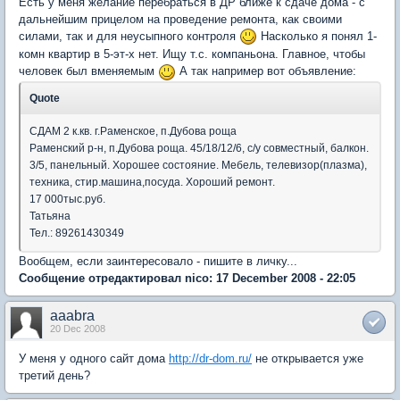
Есть у меня желание перебраться в ДР ближе к сдаче дома - с
дальнейшим прицелом на проведение ремонта, как своими
силами, так и для неусыпного контроля
Насколько я понял 1-
комн квартир в 5-эт-х нет. Ищу т.с. компаньона. Главное, чтобы
человек был вменяемым
А так например вот объявление:
Quote
СДАМ 2 к.кв. г.Раменское, п.Дубова роща
Раменский р-н, п.Дубова роща. 45/18/12/6, с/у совместный, балкон.
3/5, панельный. Хорошее состояние. Мебель, телевизор(плазма),
техника, стир.машина,посуда. Хороший ремонт.
17 000тыс.руб.
Татьяна
Тел.: 89261430349
Вообщем, если заинтересовало - пишите в личку...
Сообщение отредактировал nico: 17 December 2008 - 22:05
aaabra
20 Dec 2008
У меня у одного сайт дома
http://dr-dom.ru/
не открывается уже
третий день?