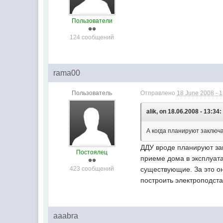
Пользователи
124 сообщений
rama00
Пользователь
Отправлено
18 June 2008 - 
alik, on 18.06.2008 - 13:34:
А когда планируют заключа
ДДУ вроде планируют за
Постоялец
приеме дома в эксплуат
423 сообщений
существующие. За это о
построить электроподста
aaabra