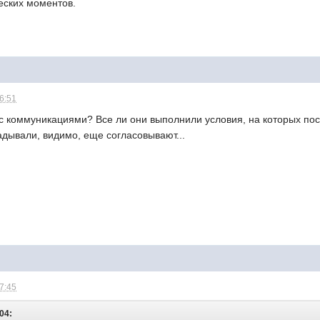
ческих моментов.
16:51
о с коммуникациями? Все ли они выполнили условия, на которых посе
адывали, видимо, еще согласовывают...
17:45
:04: