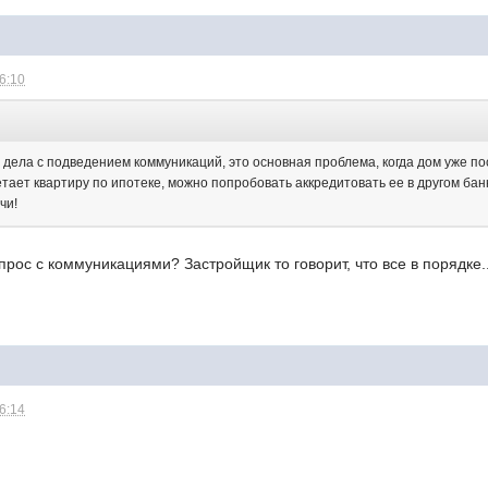
16:10
:
 дела с подведением коммуникаций, это основная проблема, когда дом уже пос
етает квартиру по ипотеке, можно попробовать аккредитовать ее в другом ба
чи!
прос с коммуникациями? Застройщик то говорит, что все в порядке.
16:14