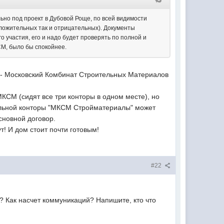
ьно под проект в Дубовой Роще, по всей видимости
оложительных так и отрицательных). Документы
о участия, его и надо будет проверять по полной и
СМ, было бы спокойнее.
- Московский Комбинат Строительных Материалов
КСМ (сидят все три конторы в одном месте), но
тдельной конторы "МКСМ Стройматериалы" может
сновной договор.
т! И дом стоит почти готовым!
#22
я? Как насчет коммуникаций? Напишите, кто что