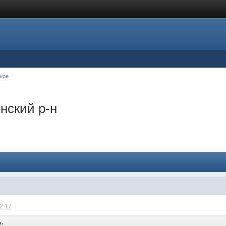
кое
нский р-н
12:17
7: