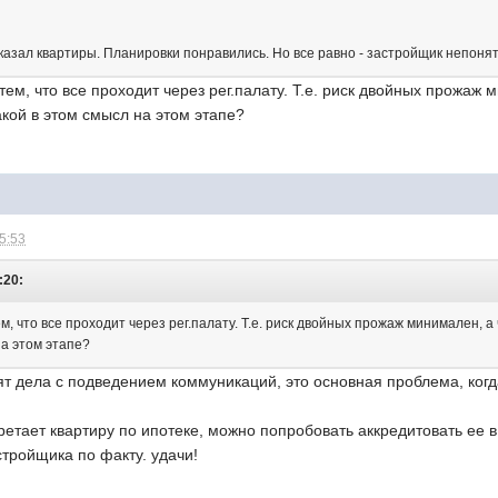
казал квартиры. Планировки понравились. Но все равно - застройщик непоня
ем, что все проходит через рег.палату. Т.е. риск двойных прожаж м
акой в этом смысл на этом этапе?
15:53
:20:
м, что все проходит через рег.палату. Т.е. риск двойных прожаж минимален, а 
на этом этапе?
ят дела с подведением коммуникаций, это основная проблема, когд
бретает квартиру по ипотеке, можно попробовать аккредитовать ее в
тройщика по факту. удачи!