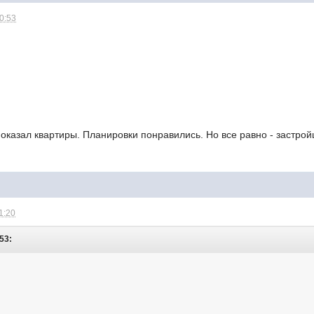
20:53
оказал квартиры. Планировки понравились. Но все равно - застро
1:20
:53: