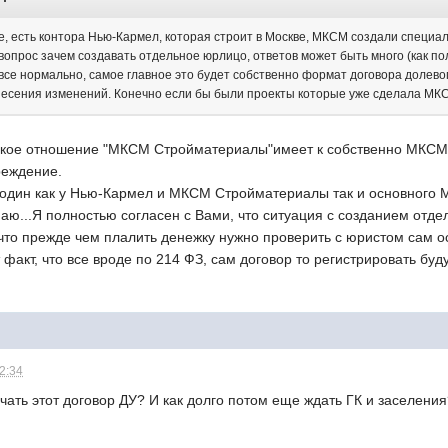
, есть контора Нью-Кармел, которая строит в Москве, МКСМ создали специал
 вопрос зачем создавать отдельное юрлицо, ответов может быть много (как п
все нормально, самое главное это будет собственно формат договора долевог
несения изменений. Конечно если бы были проекты которые уже сделала МК
какое отношение "МКСМ Стройматериалы"имеет к собственно МКСМ
реждение.
 один как у Нью-Кармел и МКСМ Стройматериалы так и основного М
знаю...Я полностью согласен с Вами, что ситуация с созданием о
что прежде чем плалить денежку нужно проверить с юристом сам о
факт, что все вроде по 214 ФЗ, сам договор то регистрировать буду
12:34
чать этот договор ДУ? И как долго потом еще ждать ГК и заселени