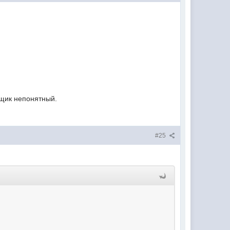
йщик непонятный.
#25