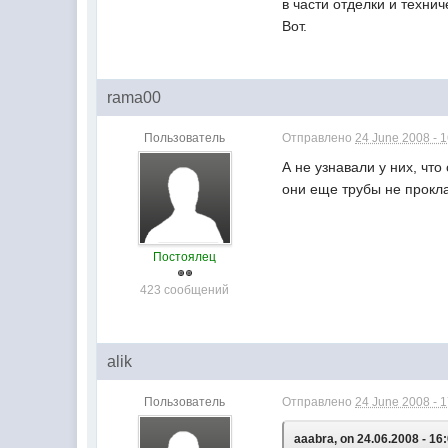
в части отделки и техни
Вот.
rama00
Пользователь
Отправлено
24 June 2008 - 
А не узнавали у них, чт
они еще трубы не прокл
Постоялец
423 сообщений
alik
Пользователь
Отправлено
24 June 2008 - 
aaabra, on 24.06.2008 - 16