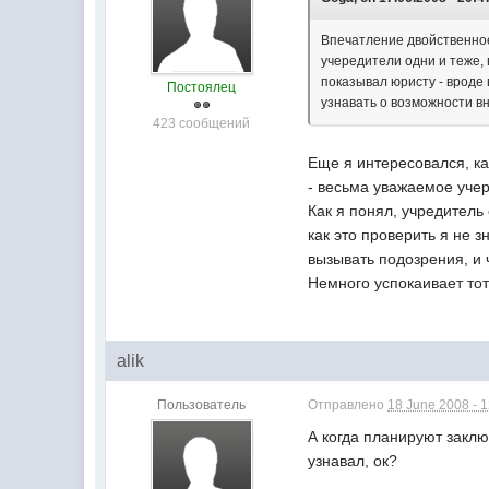
Впечатление двойственное
учередители одни и теже,
показывал юристу - вроде 
Постоялец
узнавать о возможности в
423 сообщений
Еще я интересовался, 
- весьма уважаемое уче
Как я понял, учредитель
как это проверить я не 
вызывать подозрения, и 
Немного успокаивает тот 
alik
Пользователь
Отправлено
18 June 2008 - 
А когда планируют заклю
узнавал, ок?