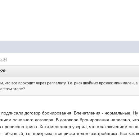
15:04
:20:
м, что все проходит через рег.палату. Т.е. риск двойных прожаж минимален, а 
на этом этапе?
, подписали договор бронирования. Впечатления - нормальные. Ну
ением основного договора. В договоре бронирования написано, что
о прописана криво. Хотя менеджер уверял, что с заключением осно
 - обычный, т.е. прикрываются риски только застройщика. Все как в