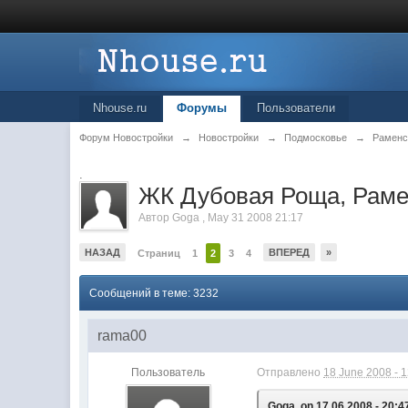
Nhouse.ru
Форумы
Пользователи
Форум Новостройки
→
Новостройки
→
Подмосковье
→
Раменс
.
ЖК Дубовая Роща, Раме
Автор
Goga
,
May 31 2008 21:17
НАЗАД
ВПЕРЕД
»
Страниц
1
2
3
4
Сообщений в теме: 3232
rama00
Пользователь
Отправлено
18 June 2008 - 
Goga, on 17.06.2008 - 20:4