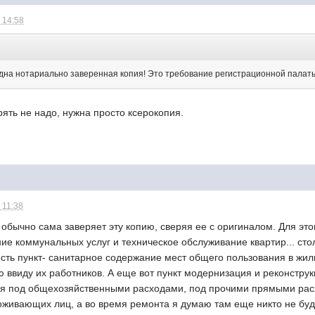
 14:58
дна нотариально заверенная копия! Это требование регистрационной палаты
рять не надо, нужна просто ксерокопия.
 11:38
обычно сама заверяет эту копию, сверяя ее с оригиналом. Для это
ие коммунальных услуг и техническое обслуживание квартир... сто
сть пункт- санитарное содержание мест общего пользования в жил
 ввиду их работников. А еще вот пункт модернизация и реконстру
ся под общехозяйственными расходами, под прочими прямыми рас
оживающих лиц, а во время ремонта я думаю там еще никто не буд