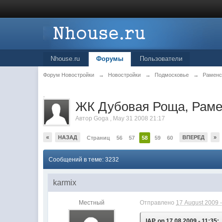
Nhouse.ru
Форумы
Пользователи
Форум Новостройки
→
Новостройки
→
Подмосковье
→
Раменс
.
ЖК Дубовая Роща, Раме
Автор
Goga
,
May 31 2008 21:17
«
НАЗАД
ВПЕРЕД
»
Страниц
56
57
58
59
60
Сообщений в теме: 3232
karmix
Местный
Отправлено
17 August 2009 -
IAP, on 17.08.2009 - 11:35: