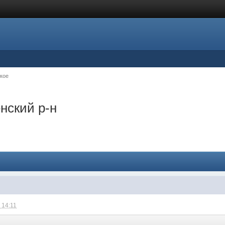
кое
нский р-н
 14:11