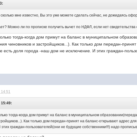
3:
а сколько мне известно, Вы это уже можете сделать сейчас, не дожидаясь оф
ает? Можно ли по прописке получить вычет по НДФЛ, если нет свидетельства
лько тогда-когда дом примут на баланс в муниципальном образов
ния чиновников и застройщиков...). Как только дом передан-приня
 есть доля города -наш дом не исключение. И этих граждан-польз
 14:51
 15:49:
ько тогда-когда дом примут на баланс в муниципальном образовании(передач
ройщиков...). Как только дом передан-принят на баланс-открывают адрес для
 этих граждан-пользователей(они не будущие собственники!!!) надо прописыв