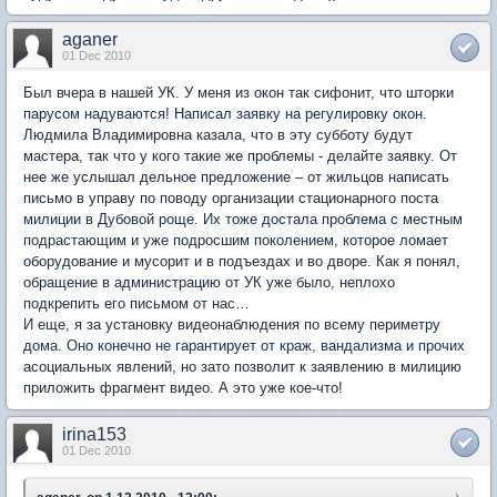
aganer
01 Dec 2010
Был вчера в нашей УК. У меня из окон так сифонит, что шторки
парусом надуваются! Написал заявку на регулировку окон.
Людмила Владимировна казала, что в эту субботу будут
мастера, так что у кого такие же проблемы - делайте заявку. От
нее же услышал дельное предложение – от жильцов написать
письмо в управу по поводу организации стационарного поста
милиции в Дубовой роще. Их тоже достала проблема с местным
подрастающим и уже подросшим поколением, которое ломает
оборудование и мусорит и в подъездах и во дворе. Как я понял,
обращение в администрацию от УК уже было, неплохо
подкрепить его письмом от нас…
И еще, я за установку видеонаблюдения по всему периметру
дома. Оно конечно не гарантирует от краж, вандализма и прочих
асоциальных явлений, но зато позволит к заявлению в милицию
приложить фрагмент видео. А это уже кое-что!
irina153
01 Dec 2010