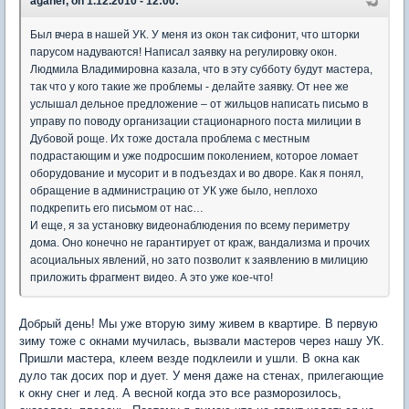
aganer, on 1.12.2010 - 12:00:
Был вчера в нашей УК. У меня из окон так сифонит, что шторки
парусом надуваются! Написал заявку на регулировку окон.
Людмила Владимировна казала, что в эту субботу будут мастера,
так что у кого такие же проблемы - делайте заявку. От нее же
услышал дельное предложение – от жильцов написать письмо в
управу по поводу организации стационарного поста милиции в
Дубовой роще. Их тоже достала проблема с местным
подрастающим и уже подросшим поколением, которое ломает
оборудование и мусорит и в подъездах и во дворе. Как я понял,
обращение в администрацию от УК уже было, неплохо
подкрепить его письмом от нас…
И еще, я за установку видеонаблюдения по всему периметру
дома. Оно конечно не гарантирует от краж, вандализма и прочих
асоциальных явлений, но зато позволит к заявлению в милицию
приложить фрагмент видео. А это уже кое-что!
Добрый день! Мы уже вторую зиму живем в квартире. В первую
зиму тоже с окнами мучилась, вызвали мастеров через нашу УК.
Пришли мастера, клеем везде подклеили и ушли. В окна как
дуло так досих пор и дует. У меня даже на стенах, прилегающие
к окну снег и лед. А весной когда это все разморозилось,