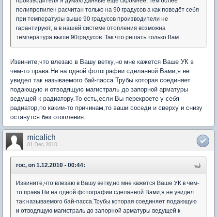
производителя я думаю данные ещё скромнее. Тем более
полипропилен расчитан только на 90 градусов а как поведёт себя
при температуры выше 90 градусов производители не
гарантируют, а в нашей системе отопления возможна
температура выше 90градусов. Так что решать только Вам.
Извините,что влезаю в Вашу ветку,но мне кажется Ваше УК в
чем-то права.Ни на одной фотографии сделанной Вами,я не
увидел так называемого бай-пасса.Трубы которая соединяет
подающую и отводящую магистраль до запорной арматуры
ведущей к радиатору.То есть,если Вы перекроете у себя
радиатор,по каким-то причинам,то ваши соседи и сверху и снизу
останутся без отопления.
micalich
01 Dec 2010
roc, on 1.12.2010 - 00:44:
Извините,что влезаю в Вашу ветку,но мне кажется Ваше УК в чем-
то права.Ни на одной фотографии сделанной Вами,я не увидел
так называемого бай-пасса.Трубы которая соединяет подающую
и отводящую магистраль до запорной арматуры ведущей к