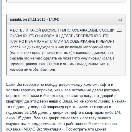
annalu, on 24.11.2010 - 14:04:
А ЕСТЬ ЛИ ТАКОЙ ДОКУМЕНТ МНОГОУВАЖАЕМЫЕ СОСЕДИ ГДЕ
СКАЗАНО ЧТО ОНИ ДОЛЖНЫ ДЕЛАТЬ БЕСПЛАТНО А ЧТО
ПЛАТНО И ЗА ЧТО МЫ ПЛАТИМ ЗА СОДЕРЖАНИЕ И РЕМОНТ
???? Я на днях подходила к ним по поводу безобразий этих
(малолетних преступников местных ) в нашем подъезде, она
сказала что не чего сделать не может что кучу писем писала в
администрацию наш поселка и что мы сами должны писать
жалобы им чтобы был толк.
Если Вы говорите по поводу двери между холлом лифта и
холлом квартир, впрочем, как и все остальные двери (которые
серые с окошками и без окошек, не считая входных дверей в
квартиру) да это двери наши с Вами, но не кого-то лично, а какая-
то её доля, у входной например при количестве квартир а
подъезде 56 1/56 доля, у двери от лифта к квартирам либо 1/4,
либо 1/5 доля. Все эти двери относятся к составу общего
имущества и поддерживать их в работоспособном состоянии
обязана «МОИС Эксплуатация». Посмотреть что может