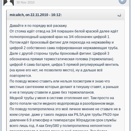
30 Nov 2010
micalich, on 22.11.2010 - 16:12:
Давайте я по порядку всё раскажу.
От стояка идёт отвод на 3/4 покрашен белой краской далее идёт
полнопроходный шаровой кран на 3/4 обозначен цифрой 1.
Потом идёт бронзовый фитинг для перехода на нержавейку и
цифрой 2 собственно сама гофрированная нержавеющая труба.
Дале с другой стороны трубы бронзовый фитинг. Цифрой 3
обозначена прямая термостатическая головка (термоклапан).
цифрой 4 сама батарея, цифра 5 прямой регулирующий вентиль
(на кухне его нет, не позволило место), ну а дальше всё
повторяется.
По поводу можно ставить или нельзя посмотрим я знаю что
местные сантехники которые делают в тихушку ставят, а раньше
и не в тихушку ставили и даже без термоклапанов.
Медной трубы у меня в системе отопления нет. Там просто на
фото попали части медного водопровода в разобранном виде.
По поводу полипропилена это моё личное мнение не ставьте не в
коем случае. даже у такого лидера как PILSA для трубы PN20 при
давлении 6.9 атмосфер и температуре 90градусов срок службы
всего лишь год. А как GreyS80 у полипропилена непонятного