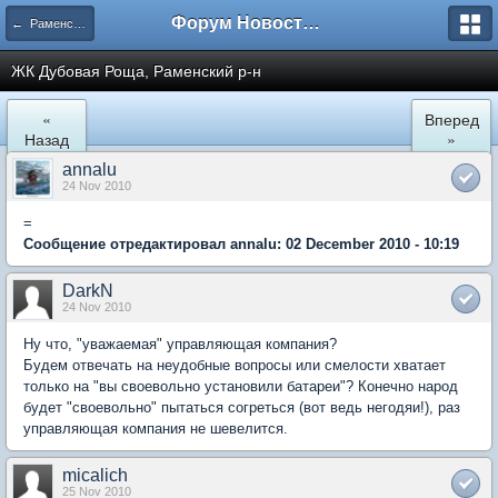
Форум Новостройки
← Раменское
ЖК Дубовая Роща, Раменский р-н
«
Вперед
Назад
»
annalu
24 Nov 2010
=
Сообщение отредактировал annalu: 02 December 2010 - 10:19
DarkN
24 Nov 2010
Ну что, "уважаемая" управляющая компания?
Будем отвечать на неудобные вопросы или смелости хватает
только на "вы своевольно установили батареи"? Конечно народ
будет "своевольно" пытаться согреться (вот ведь негодяи!), раз
управляющая компания не шевелится.
micalich
25 Nov 2010