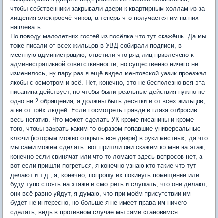
чтобы собственники закрывали двери к квартирным холлам из-за
хищения электросчётчиков, а теперь что получается им на них
наплевать.
По поводу малолетних гостей из посёлка что тут скажёшь. Да мы
тоже писали от всех жильцов в УВД собирали подписи, в
местную администрацию, ответили что ряд лиц привлечено к
административной ответственности, но существенно ничего не
изменилось, ну пару раз я ещё видел ментовской уазик проезжал
якобы с осмотром и всё. Нет, конечно, это не бесполезно вся эта
писанина действует, но чтобы были реальные действия нужно не
одно не 2 обращения, а должны быть десятки и от всех жильцов,
а не от трёх людей. Если посмотреть правде в глаза отбросив
весь негатив. Что может сделать УК кроме писанины и кроме
того, чтобы забрать каким-то образом попавшие универсальные
ключи (которым можно открыть все двери) в руки местных, да что
мы сами можем сделать: вот пришли они скажем ко мне на этаж,
конечно если свинячат или что-то ломают здесь вопросов нет, а
вот если пришли погреться, я конечно узнаю кто такие что тут
делают и т.д., я, конечно, попрошу их покинуть помещение или
буду тупо стоять на этаже и смотреть и слушать, что они делают,
они всё равно уйдут, я думаю, что при моём присутствии им
будет не интересно, но больше я не имеет права им ничего
сделать, ведь в противном случае мы сами становимся