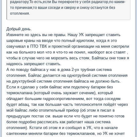
радиатору.То есть,если Вы перекроете у себя радиатор,по каким-
то причинам,то ваши соседи и сверху и снизу останутся без
отопления.
Добрый день.
Извините но здесь вы не правы. Нашу УК запрещает ставить
шаровые краны на вводе что полный идиотизм, когда я это
озвучивал в ПТО ТВК и проектной организации на меня смотрели
как на больного мол что я что-то не понял, наоборот все ставят ,
чтобы в случае чего не морозить весь стояк. Байпасы они тоже я
надеюсь запрещают ставить.
А по поводу байпаса у нас в дома 2-ух трубная система
отопления. Байпас делается на однотрубной системе отопления
на двухтрубной системе отопления байпаса не должно быть.
Если я сделаю у себя байпас или подключу батареи без
термоклапана (который очень заужает сечение), который
обладает большим гидросопротивлением, вот тогда соседям
будет абзац, так как большая часть теплоносителя пойдёт через
мой байпас либо отопительный прибор (об этом я писал в
предыдущих постах см. выше если что будет не понятно готов
более подробно рассписать как работает наша система
отопления). Кстати об этом я и сообщил в УК, что в начале
сантехники меняли батареи без термоклапанов, но УК не хочет