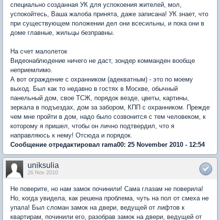
специально созданная УК для успокоения жителей, мол,
успокойтесь, Ваша жалоба принята, даже записана! УК знает, что
при существующем положении дел они всесильны, и пока они в
доме главные, жильцы безправны.
На счет малолеток
Видеонаблюдение ничего не даст, зондер комманден вообще
неприемлимо.
А вот ограждение с охранником (адекватным) - это по моему
выход. Был как то недавно в гостях в Москве, обычный
панельный дом, свое ТСЖ, порядок везде, цветы, картины,
зеркала в подъездах, дом за забором, КПП с охранником. Прежде
чем мне пройти в дом, надо было созвонится с тем человеком, к
которому я пришел, чтобы он лично подтвердил, что я
направляюсь к нему! Отсюда и порядок.
Сообщение отредактировал rama00: 25 November 2010 - 12:54
uniksulia
26 Nov 2010
Не поверите, но нам замок починили! Сама глазам не поверила!
Но, когда увидела, как решена проблема, чуть на пол от смеха не
упала! Был сломан замок на двери, ведущей от лифтов к
квартирам, починили его, разобрав замок на двери, ведущей от