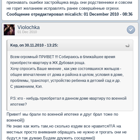
признавать ошибки застройщика ведь они родственники и совсем
не горит желанием исправлять ранее совершённые огрехи.
Сообщение отредактировал micalich: 01 December 2010 - 08:36
Violochka
01 Dec 2010
Kep, on 30.11.2010 - 13:25:
Всем огромный ПРИВЕТ !!! Собираюсь в ближайшее время
приобрести квартиру в ЖК Дубовая роща.
Хочу спросить Ваше мнение , как уже состоявшихся жильцов -
общее впечатление от дома и района в целом, условия в доме,
проблемы, транспорт, устройство ребенка в детский сад и др.
С уважением, Кэп.
P.S: кто - нибудь приобретал в данном доме квартиру по военной
ипотеке?
Привет! мы брали по военной ипотеке и друг брал тоже по
военной))
Не знаю как жить там,но сколько ездим все нравится!!!А на
местных просто внимания обращать не нужно и трогать они не
будут,я так думаю.Будем дружить соседями))