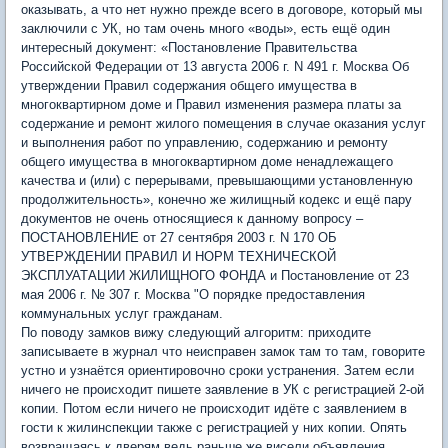
оказывать, а что нет нужно прежде всего в договоре, который мы
заключили с УК, но там очень много «воды», есть ещё один
интересный документ: «Постановление Правительства
Российской Федерации от 13 августа 2006 г. N 491 г. Москва Об
утверждении Правил содержания общего имущества в
многоквартирном доме и Правил изменения размера платы за
содержание и ремонт жилого помещения в случае оказания услуг
и выполнения работ по управлению, содержанию и ремонту
общего имущества в многоквартирном доме ненадлежащего
качества и (или) с перерывами, превышающими установленную
продолжительность», конечно же жилищный кодекс и ещё пару
документов не очень относящиеся к данному вопросу –
ПОСТАНОВЛЕНИЕ от 27 сентября 2003 г. N 170 ОБ
УТВЕРЖДЕНИИ ПРАВИЛ И НОРМ ТЕХНИЧЕСКОЙ
ЭКСПЛУАТАЦИИ ЖИЛИЩНОГО ФОНДА и Постановление от 23
мая 2006 г. № 307 г. Москва "О порядке предоставления
коммунальных услуг гражданам.
По поводу замков вижу следующий алгоритм: приходите
записываете в журнал что неисправен замок там то там, говорите
устно и узнаётся ориентировочно сроки устранения. Затем если
ничего не происходит пишете заявление в УК с регистрацией 2-ой
копии. Потом если ничего не происходит идёте с заявлением в
гости к жилинспекции также с регистрацией у них копии. Опять
возвращаясь к дверям ведь раньше же висели объявления,