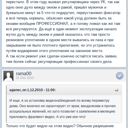
перестало. В этом году вызвал регулировщика через УК, так как
одно окно дуло между окном и рамой, пришёл мужичок и
буквально минут за 5 что-то подкрутил, переустановил фиксатор
и всё теперь нормаль, объяснил какой уход должен быть за
окнами вообщем ПРОФЕССИОНАЛ, а я голову ломал как же там
всё регулируется. Да ещё в один момент эксплуатации начало
жутко дуть между окном и рамой оказалось что там просто
резиновое уплотнение в одном месте вывались из паза и при
закрывании не было плотного прилегания, но это устранилось
путём водварения этого уплотнения на законное место.
А так если ремонт уже сделан конечно остаётся писать заявки,
тем более сейчас регулировщик профессионал своего дела.
rama00
01 Dec 2010
aganer, on 1.12.2010 - 11:00:
И еще, я за установку видеонаблюдения по всему периметру
дома. Оно конечно не гарантирует от краж, вандализма и прочих
асоциальных явлений, но зато позволит к заявлению в милицию
приложить фрагмент видео. А это уже кое-что!
Только что будет видно на этом видео? Обычное разрешение