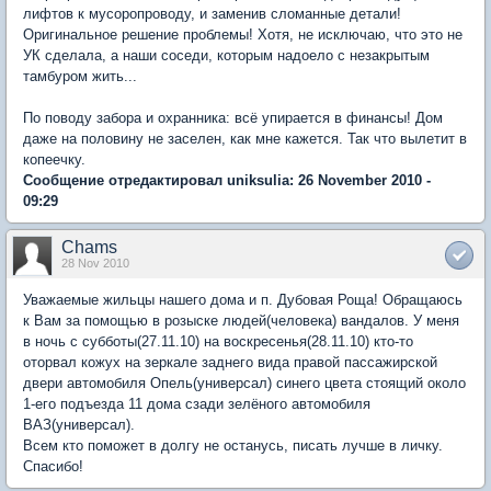
лифтов к мусоропроводу, и заменив сломанные детали!
Оригинальное решение проблемы! Хотя, не исключаю, что это не
УК сделала, а наши соседи, которым надоело с незакрытым
тамбуром жить...
По поводу забора и охранника: всё упирается в финансы! Дом
даже на половину не заселен, как мне кажется. Так что вылетит в
копеечку.
Сообщение отредактировал uniksulia: 26 November 2010 -
09:29
Chams
28 Nov 2010
Уважаемые жильцы нашего дома и п. Дубовая Роща! Обращаюсь
к Вам за помощью в розыске людей(человека) вандалов. У меня
в ночь с субботы(27.11.10) на воскресенья(28.11.10) кто-то
оторвал кожух на зеркале заднего вида правой пассажирской
двери автомобиля Опель(универсал) синего цвета стоящий около
1-его подъезда 11 дома сзади зелёного автомобиля
ВАЗ(универсал).
Всем кто поможет в долгу не останусь, писать лучше в личку.
Спасибо!