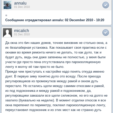
annalu
01 Dec 2010
=
Сообщение отредактировал annalu: 02 December 2010 - 10:20
micalich
01 Dec 2010
Да окна это бич наших домов, точнее виновник не столько окна, а
их безалаберная установка. Как показывает своя практика если с
окнами во время ремонта ничего не делать, то как дуло, так и
будет дуть, ведь они даже запенены не полностью, у меня были
участи где просто пена отсутствовала про пароизоляционную
ленту я молчу её там просто не было.
Прежде чем приступать к настройке надо понять откуда именно
дует. В первую зиму понятно дуло ото всюду. После прихода
регулировщиков из промежутков между рамой и окном дуть
перестало. Но остались щели между самими откосами и рамой,
из под подоконника и между рамой и подоконником, да,
регулировщики замазали все щели силиконом, но его на долго не
хватило (буквально на неделю). В момент отделки откосов я все
окна перепенил по периметру, поклеил пароизоляционную ленту,
переустановил подоконник и из этих мест как не странно дуть