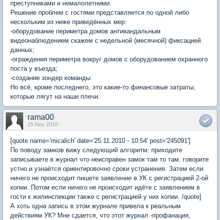
преступниками и немалолетними.
Решение проблем с гостями представляется по одной либо
нескольким из ниже приведённых мер:
-оборудование периметра домов антивандальным
видеонаблюдением скажем с недельной (месячной) фиксацией
данных;
-ограждения периметра вокруг домов с оборудованием охранного
поста у въезда;
-создание зондер команды.
Но всё, кроме последнего, это какие-то финансовые затраты,
которые лягут на наши плечи.
rama00
25 Nov 2010
[quote name='micalich' date='25.11.2010 - 10:54' post='245091']
По поводу замков вижу следующий алгоритм: приходите
записываете в журнал что неисправен замок там то там, говорите
устно и узнаётся ориентировочно сроки устранения. Затем если
ничего не происходит пишете заявление в УК с регистрацией 2-ой
копии. Потом если ничего не происходит идёте с заявлением в
гости к жилинспекции также с регистрацией у них копии. /quote]
А хоть одна запись в этом журнале привела к реальным
действиям УК? Мне сдается, что этот журнал -профанация,