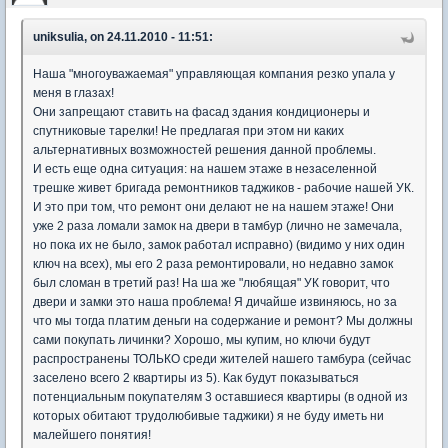
uniksulia, on 24.11.2010 - 11:51:
Наша "многоуважаемая" управляющая компания резко упала у
меня в глазах!
Они запрещают ставить на фасад здания кондиционеры и
спутниковые тарелки! Не предлагая при этом ни каких
альтернативных возможностей решения данной проблемы.
И есть еще одна ситуация: на нашем этаже в незаселенной
трешке живет бригада ремонтников таджиков - рабочие нашей УК.
И это при том, что ремонт они делают не на нашем этаже! Они
уже 2 раза ломали замок на двери в тамбур (лично не замечала,
но пока их не было, замок работал исправно) (видимо у них один
ключ на всех), мы его 2 раза ремонтировали, но недавно замок
был сломан в третий раз! На ша же "любящая" УК говорит, что
двери и замки это наша проблема! Я дичайше извиняюсь, но за
что мы тогда платим деньги на содержание и ремонт? Мы должны
сами покупать личинки? Хорошо, мы купим, но ключи будут
распространены ТОЛЬКО среди жителей нашего тамбура (сейчас
заселено всего 2 квартиры из 5). Как будут показываться
потенциальным покупателям 3 оставшиеся квартиры (в одной из
которых обитают трудолюбивые таджики) я не буду иметь ни
малейшего понятия!