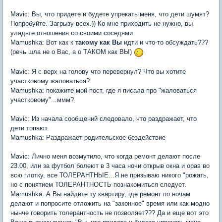
Mavic: Вы, что придете и будете упрекать меня, что дети шумят?
Попробуйте. Загрызу всех.)) Ко мне приходить не нужно, вы
уладьте отношения со своими соседями
Mamushka: Вот как к
такому как Вы
идти и что-то обсуждать???
(речь шла не о Вас, а о ТАКОМ как ВЫ)
Mavic: Я с верх на голову что перевернул? Что вы хотите
участковому жаловаться?
Mamushka: покажите мой пост, где я писала про "жаловаться
участковому"...ммм?
Mavic: Из начала сообщений следовало, что раздражает, что
дети топают.
Mamushka: Раздражает родительское бездействие
Mavic: Лично меня возмутило, что когда ремонт делают после
23.00, или за футбол болеют в 3 часа ночи открыв окна и орав во
всю глотку, все ТОЛЕРАНТНЫЕ...Я не призываю никого "рожать,
но с понятием ТОЛЕРАНТНОСТЬ познакомиться следует.
Mamushka: А Вы найдите ту квартиру, где ремонт по ночам
делают и попросите отложить на "законное" время или как модно
нынче говорить толерантность не позволяет??? Да и еще вот это