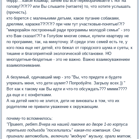
ббррр....какой кошмар, зачем Вы все переворачиваете с ног на
голову!?!?!?? или Вы слышите (читаете) то, что хотите услышать
(прочесть).
кто борется с маленькими детьми, какое пугание собаками,
дрелями, караоке??!?!?!? при чем тут участковые-понятые!?!?
"микрорайон построенный ради программы молодой семьи" - это
кто Вам сказал!?!? в Голубом многие семьи, купили квартиру не
по программе, так, на минуточку. И среди этих семей есть те, у
кого пока еще нет детей, кто бежал от городского шума и суеты, к
тишине и благоприятной экологической обстановке. НО
многодетные-бездетные - это не важно. Важно взаимоуважениеи
взаимопонимание.
А безумный, одичавший мир - это "Вы, что придете и будете
упрекать меня, что дети шумят? Попробуйте. Загрызу всех.)) "
Вот как к такому как Вы идти и что-то обсуждать??? мммм????
да еще и с конфетками.
А на детей никто не злится, дети не виноваты в том, что их
родителям не привили уважение к окружающим.
почему-то вспомнилось:
"Привет, ребят.Вчера на нашей лавочке во дворе 1-го корпуса
третьего подъезда "поселилалсь" какая-то компания. Они
пригнали автомобиль, включили "модную" музыку, орали матом,