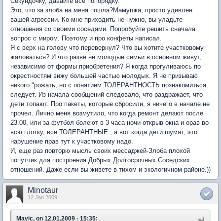
Секундочку, давайте все попорядку.
Это, что за злоба на меня пошла?Мамушка, просто удивлен
вашей агрессии. Ко мне приходить не нужно, вы уладьте
отношения со своими соседями. Попробуйте решить сначала
вопрос с миром. Поэтому и про конфеты написал.
Я с верх на голову что перевернул? Что вы хотите участковому
жаловаться? И что разве не молодые семьи в основном живут,
независимо от формы приобретения? Я когда прогуливаюсь по
окрестностям вижу большей частью молодых. Я не призываю
никого "рожать, но с понятием ТОЛЕРАНТНОСТЬ познакомиться
следует. Из начала сообщений следовало, что раздражает, что
дети топают. Про пакеты, которые сбросили, я ничего в начале не
прочел. Лично меня возмутило, что когда ремонт делают после
23.00, или за футбол болеют в 3 часа ночи открыв окна и орав во
всю глотку, все ТОЛЕРАНТНЫЕ , а вот когда дети шумят, это
нарушение прав тут к участковому надо.
И, еще раз повторю мысль своих мессаджей-Злоба плохой
попутчик для построения Добрых Долгосрочных Соседских
отношений. Даже если вы живете в тихом и экологичном районе.))
Minotaur
12 Jan 2009
Mavic, on 12.01.2009 - 15:35: