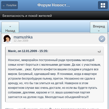
Форум Новостройки
← Голубое
Безопасность и покой жителей
«
Вперед
Назад
»
mamushka
12 Jan 2009
Mavic, on 12.01.2009 - 15:35:
Нонсенс, микрорайон построенный ради программы молодой
семьи хочет бороться с маленькими детками. Да как: с участковым,
понятыми... ужас. Купите конфеток вашим соседям и уладьте все
миром. Безумный, одичавший мир. Я понимаю, когда в квартире
устроили беспробудную пьянку, притон. Незаконно ее сдали в
аренду, но, что бы так злиться на детей. Наверное в этом
конкретном случае вас очень достали, но если вы будете пугать
собаками, дрелями, караоке и т.п. ваша шахматная партия
заятнется на долгие года. Многодетные объединяйтесь!!!