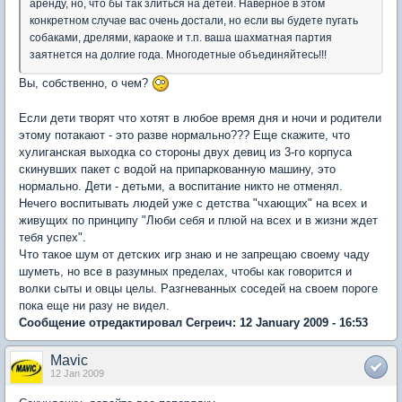
аренду, но, что бы так злиться на детей. Наверное в этом
конкретном случае вас очень достали, но если вы будете пугать
собаками, дрелями, караоке и т.п. ваша шахматная партия
заятнется на долгие года. Многодетные объединяйтесь!!!
Вы, собственно, о чем?
Если дети творят что хотят в любое время дня и ночи и родители
этому потакают - это разве нормально??? Еще скажите, что
хулиганская выходка со стороны двух девиц из 3-го корпуса
скинувших пакет с водой на припаркованную машину, это
нормально. Дети - детьми, а воспитание никто не отменял.
Нечего воспитывать людей уже с детства "чхающих" на всех и
живущих по принципу "Люби себя и плюй на всех и в жизни ждет
тебя успех".
Что такое шум от детских игр знаю и не запрещаю своему чаду
шуметь, но все в разумных пределах, чтобы как говорится и
волки сыты и овцы целы. Разгневанных соседей на своем пороге
пока еще ни разу не видел.
Сообщение отредактировал Сегреич: 12 January 2009 - 16:53
Mavic
12 Jan 2009