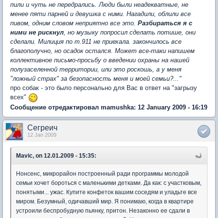
пили и чуть не передрались. Люди были неадекватные, не
менее пяти парней и девушка с ними. Нагадили, облили все
пивом, одним словом неприятно все это.
Разбираться я с
ними не рискнул
, но музыку попросил сделать потише, они
сделали. Милиция по т.911 не приехала. закончилось все
благополучно, но осадок остался. Может все-таки напишем
коллективное письмо-просьбу о введении охраны на нашей
полузаселенной территории, или это роскошь, а у меня
"ложный страх" за безопасность меня и моей семьи?..."
про собак - это было персонально для Вас в ответ на "загрызу
всех"
Сообщение отредактировал mamushka: 12 January 2009 - 16:19
Сегреич
12 Jan 2009
Mavic, on 12.01.2009 - 15:35:
Нонсенс, микрорайон построенный ради программы молодой
семьи хочет бороться с маленькими детками. Да как: с участковым,
понятыми... ужас. Купите конфеток вашим соседям и уладьте все
миром. Безумный, одичавший мир. Я понимаю, когда в квартире
устроили беспробудную пьянку, притон. Незаконно ее сдали в