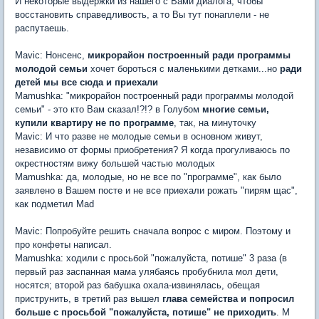
И некоторые выдержки из нашего с Вами диалога, чтобы
восстановить справедливость, а то Вы тут понаплели - не
распутаешь.
Mavic: Нонсенс,
микрорайон построенный ради программы
молодой семьи
хочет бороться с маленькими детками...но
ради
детей мы все сюда и приехали
Mamushka: "микрорайон построенный ради программы молодой
семьи" - это кто Вам сказал!?!? в Голубом
многие семьи,
купили квартиру не по программе
, так, на минуточку
Mavic: И что разве не молодые семьи в основном живут,
независимо от формы приобретения? Я когда прогуливаюсь по
окрестностям вижу большей частью молодых
Mamushka: да, молодые, но не все по "программе", как было
заявлено в Вашем посте и не все приехали рожать "пирям щас",
как подметил Mad
Mavic: Попробуйте решить сначала вопрос с миром. Поэтому и
про конфеты написал.
Mamushka: ходили с просьбой "пожалуйста, потише" 3 раза (в
первый раз заспанная мама улябаясь пробубнила мол дети,
носятся; второй раз бабушка охала-извинялась, обещая
приструнить, в третий раз вышел
глава семейства и попросил
больше с просьбой "пожалуйста, потише" не приходить
. М