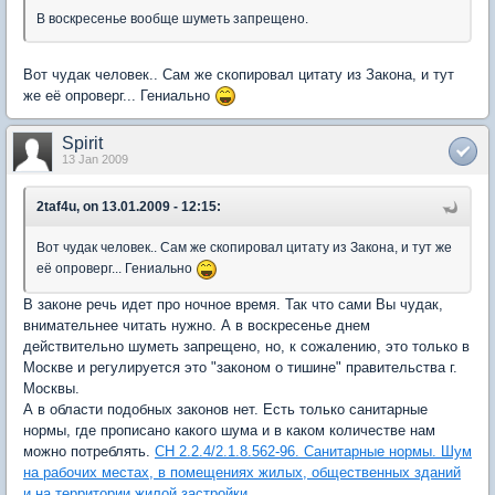
В воскресенье вообще шуметь запрещено.
Вот чудак человек.. Сам же скопировал цитату из Закона, и тут
же её опроверг... Гениально
Spirit
13 Jan 2009
2taf4u, on 13.01.2009 - 12:15:
Вот чудак человек.. Сам же скопировал цитату из Закона, и тут же
её опроверг... Гениально
В законе речь идет про ночное время. Так что сами Вы чудак,
внимательнее читать нужно. А в воскресенье днем
действительно шуметь запрещено, но, к сожалению, это только в
Москве и регулируется это "законом о тишине" правительства г.
Москвы.
А в области подобных законов нет. Есть только санитарные
нормы, где прописано какого шума и в каком количестве нам
можно потреблять.
СН 2.2.4/2.1.8.562-96. Санитарные нормы. Шум
на рабочих местах, в помещениях жилых, общественных зданий
и на территории жилой застройки
.