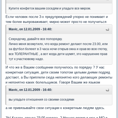
Купите конфеток вашим соседям и уладьте все миром.
Если человек после 3-х предупреждений упорно не понимает и
тем более выпроваживает, мирно может просто не получиться
Mavic, on 12.01.2009 - 16:40:
Секундочку, давайте все попорядку.
Лично меня возмутило, что когда ремонт делают после 23.00, или
за футбол болеют в 3 часа ночи открыв окна и орав во всю глотку,
все ТОЛЕРАНТНЫЕ , а вот когда дети шумят, это нарушение прав
тут к участковому надо.
И что же в Вашем сообщении получилось по порядку ? У нас
конкретная ситуация, дети своим топотом целыми днями подряд
достают, а Вы приплели сюда непонятно кого делающих ремонты
и непонятно каких болельщиков. Говоря Вашим же языком
Mavic, on 12.01.2009 - 16:40:
вы уладьте отношения со своими соседями
а не привязывайте свои ситуации к конкретным людям здесь.
ЗЫ Кстати, откуда 23:00 взялось ? Ночное время в мск и МО в