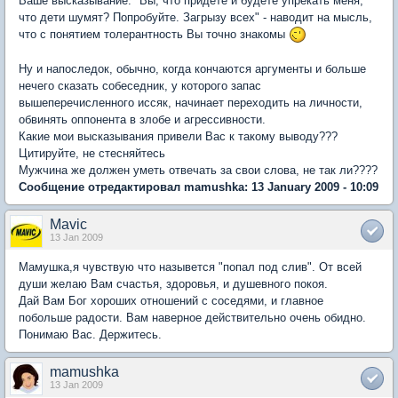
Ваше высказывание: "Вы, что придете и будете упрекать меня,
что дети шумят? Попробуйте. Загрызу всех" - наводит на мысль,
что с понятием толерантность Вы точно знакомы
Ну и напоследок, обычно, когда кончаются аргументы и больше
нечего сказать собеседник, у которого запас
вышеперечисленного иссяк, начинает переходить на личности,
обвинять оппонента в злобе и агрессивности.
Какие мои высказывания привели Вас к такому выводу???
Цитируйте, не стесняйтесь
Мужчина же должен уметь отвечать за свои слова, не так ли????
Сообщение отредактировал mamushka: 13 January 2009 - 10:09
Mavic
13 Jan 2009
Мамушка,я чувствую что назывется "попал под слив". От всей
души желаю Вам счастья, здоровья, и душевного покоя.
Дай Вам Бог хороших отношений с соседями, и главное
побольше радости. Вам наверное действительно очень обидно.
Понимаю Вас. Держитесь.
mamushka
13 Jan 2009