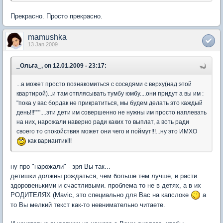
Прекрасно. Просто прекрасно.
mamushka
13 Jan 2009
_Ольга_, on 12.01.2009 - 23:17:
...а может просто познакомиться с соседями с верху(над этой
квартирой)...и там отплясывать тумбу юмбу....они придут а вы им :
"пока у вас бордак не прикратиться, мы будем делать это каждый
день!!!"""....эти дети им совершенно не нужны им просто наплевать
на них, нарожали наверно ради каких то выплат, а воть ради
своего то спокойствия может они чего и поймут!!!...ну это ИМХО
как вариантик!!!
ну про "нарожали" - зря Вы так...
детишки должны рождаться, чем больше тем лучше, и расти
здоровенькими и счастливыми. проблема то не в детях, а в их
РОДИТЕЛЯХ (Mavic, это специально для Вас на капслоке
а
то Вы мелкий текст как-то невнимательно читаете.