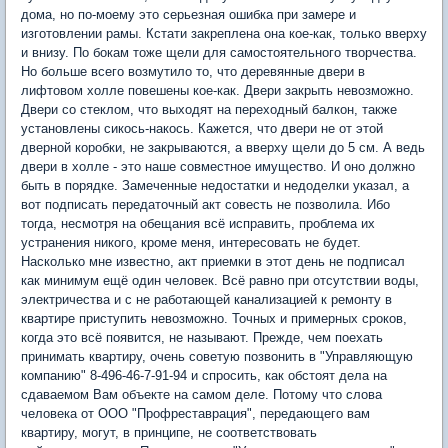
дома, но по-моему это серьезная ошибка при замере и
изготовлении рамы. Кстати закреплена она кое-как, только вверху
и внизу. По бокам тоже щели для самостоятельного творчества.
Но больше всего возмутило то, что деревянные двери в
лифтовом холле повешены кое-как. Двери закрыть невозможно.
Двери со стеклом, что выходят на переходный балкон, также
установлены сикось-накось. Кажется, что двери не от этой
дверной коробки, не закрываются, а вверху щели до 5 см. А ведь
двери в холле - это наше совместное имущество. И оно должно
быть в порядке. Замеченные недостатки и недоделки указал, а
вот подписать передаточный акт совесть не позволила. Ибо
тогда, несмотря на обещания всё исправить, проблема их
устранения никого, кроме меня, интересовать не будет.
Насколько мне известно, акт приемки в этот день не подписал
как минимум ещё один человек. Всё равно при отсутствии воды,
электричества и с не работающей канализацией к ремонту в
квартире приступить невозможно. Точных и примерных сроков,
когда это всё появится, не называют. Прежде, чем поехать
принимать квартиру, очень советую позвонить в "Управляющую
компанию" 8-496-46-7-91-94 и спросить, как обстоят дела на
сдаваемом Вам объекте на самом деле. Потому что слова
человека от ООО "Профреставрация", передающего вам
квартиру, могут, в принципе, не соответствовать