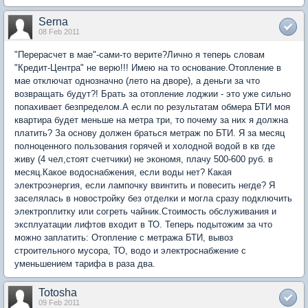
Serna
08 Feb 2011
"Перерасчет в мае"-сами-то верите?Лично я теперь словам
"Кредит-Центра" не верю!!! Имею на то основание.Отопление в
мае отключат однозначно (лето на дворе), а деньги за что
возвращать будут?! Брать за отопление лоджии - это уже сильно
попахивает безпределом.А если по результатам обмера БТИ моя
квартира будет меньше на метра три, то почему за них я должна
платить? За основу должен браться метраж по БТИ. Я за месяц
полноценного пользования горячей и холодной водой в кв где
живу (4 чел,стоят счетчики) не экономя, плачу 500-600 руб. в
месяц.Какое водоснабжения, если воды нет? Какая
электроэнергия, если лампочку ввинтить и повесить негде? Я
заселялась в новостройку без отделки и могла сразу подключить
электроплитку или согреть чайник.Стоимость обслуживания и
эксплуатации лифтов входит в ТО. Теперь подытожим за что
можно заплатить: Отопление с метража БТИ, вывоз
строительного мусора, ТО, водо и электроснабжение с
уменьшением тарифа в раза два.
Totosha
09 Feb 2011