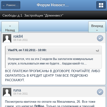
Форум Новостройки
← Раменское
Свободы д.1. Застройщик "Доминвест"
«
Вперед
Назад
»
rok84
08 Feb 2011
Vlad79, on 7.02.2011 - 10:00:
Получается, что за эти 2 недели Вы заплатили коммунальные
услуги, а пользоваться ими не будете... бардак какой-то....
ВСЕ ПЛАТЕЖИ ПРОПИСАНЫ В ДОГОВОРЕ ПОЧИТАЙТЕ ЛИБО
ОБРАТИТЕСЬ В КРЕДИТ ЦЕНТР ТАМ ВСЕ ПОДРОБНО
РАССКАЖУТ.
runa
08 Feb 2011
Посмотрела квиточки по оплате на Михалевича, 26. Все тоже
самое, что написал
DrMoo
. Только за содержание и текущий