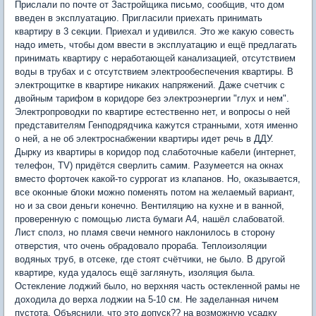
Прислали по почте от Застройщика письмо, сообщив, что дом
введен в эксплуатацию. Пригласили приехать принимать
квартиру в 3 секции. Приехал и удивился. Это же какую совесть
надо иметь, чтобы дом ввести в эксплуатацию и ещё предлагать
принимать квартиру с неработающей канализацией, отсутствием
воды в трубах и с отсутствием электрообеспечения квартиры. В
электрощитке в квартире никаких напряжений. Даже счетчик с
двойным тарифом в коридоре без электроэнергии "глух и нем".
Электропроводки по квартире естественно нет, и вопросы о ней
представителям Генподрядчика кажутся странными, хотя именно
о ней, а не об электроснабжении квартиры идет речь в ДДУ.
Дырку из квартиры в коридор под слаботочные кабели (интернет,
телефон, ТV) придётся сверлить самим. Разумеется на окнах
вместо форточек какой-то суррогат из клапанов. Но, оказывается,
все оконные блоки можно поменять потом на желаемый вариант,
но и за свои деньги конечно. Вентиляцию на кухне и в ванной,
проверенную с помощью листа бумаги А4, нашёл слабоватой.
Лист сполз, но пламя свечи немного наклонилось в сторону
отверстия, что очень обрадовало прораба. Теплоизоляции
водяных труб, в отсеке, где стоят счётчики, не было. В другой
квартире, куда удалось ещё заглянуть, изоляция была.
Остекление лоджий было, но верхняя часть остекленной рамы не
доходила до верха лоджии на 5-10 см. Не заделанная ничем
пустота. Объяснили, что это допуск?? на возможную усадку