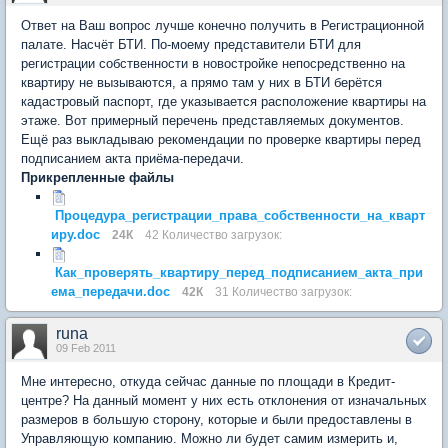
Ответ на Ваш вопрос лучше конечно получить в Регистрационной
палате. Насчёт БТИ. По-моему представители БТИ для
регистрации собственности в новостройке непосредственно на
квартиру не вызываются, а прямо там у них в БТИ берётся
кадастровый паспорт, где указывается расположение квартиры на
этаже. Вот примерный перечень представляемых документов.
Ещё раз выкладываю рекомендации по проверке квартиры перед
подписанием акта приёма-передачи.
Прикрепленные файлы
Процедура_регистрации_права_собственности_на_кварт
иру.doc
24К
42 Количество загрузок:
Как_проверять_квартиру_перед_подписанием_акта_при
ема_передачи.doc
42К
31 Количество загрузок:
runa
09 Feb 2011
Мне интересно, откуда сейчас данные по площади в Кредит-
центре? На данный момент у них есть отклонения от изначальных
размеров в большую сторону, которые и были предоставлены в
Управляющую компанию. Можно ли будет самим измерить и,