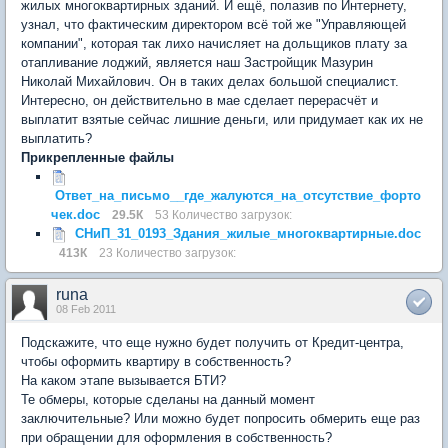
жилых многоквартирных зданий. И ещё, полазив по Интернету,
узнал, что фактическим директором всё той же "Управляющей
компании", которая так лихо начисляет на дольщиков плату за
отапливание лоджий, является наш Застройщик Мазурин
Николай Михайлович. Он в таких делах большой специалист.
Интересно, он действительно в мае сделает перерасчёт и
выплатит взятые сейчас лишние деньги, или придумает как их не
выплатить?
Прикрепленные файлы
Ответ_на_письмо__где_жалуются_на_отсутствие_форто
чек.doc
29.5К
53 Количество загрузок:
СНиП_31_0193_Здания_жилые_многоквартирные.doc
413К
23 Количество загрузок:
runa
08 Feb 2011
Подскажите, что еще нужно будет получить от Кредит-центра,
чтобы оформить квартиру в собственность?
На каком этапе вызывается БТИ?
Те обмеры, которые сделаны на данный момент
заключительные? Или можно будет попросить обмерить еще раз
при обращении для оформления в собственность?