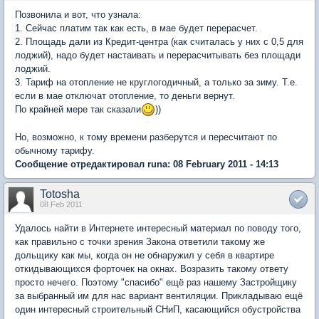
Позвонила и вот, что узнала:
1. Сейчас платим так как есть, в мае будет перерасчет.
2. Площадь дали из Кредит-центра (как считалась у них с 0,5 для
лоджий), надо будет настаивать и перерасчитывать без площади
лоджий.
3. Тариф на отопление не круглогодичный, а только за зиму. Т.е.
если в мае отключат отопление, то деньги вернут.
По крайней мере так сказали
))
Но, возможно, к тому времени разберутся и пересчитают по
обычному тарифу.
Сообщение отредактировал runa: 08 February 2011 - 14:13
Totosha
08 Feb 2011
Удалось найти в Интернете интересный материал по поводу того,
как правильно с точки зрения Закона ответили такому же
дольщику как мы, когда он не обнаружил у себя в квартире
откидывающихся форточек на окнах. Возразить такому ответу
просто нечего. Поэтому "спасибо" ещё раз нашему Застройщику
за выбранный им для нас вариант вентиляции. Прикладываю ещё
один интересный строительный СНиП, касающийся обустройства