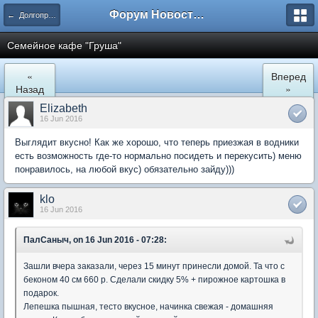
Форум Новостройки
← Долгопрудный
Семейное кафе "Груша"
«
Вперед
Назад
»
Elizabeth
16 Jun 2016
Выглядит вкусно! Как же хорошо, что теперь приезжая в водники
есть возможность где-то нормально посидеть и перекусить) меню
понравилось, на любой вкус) обязательно зайду)))
klo
16 Jun 2016
ПалСаныч, on 16 Jun 2016 - 07:28:
Зашли вчера заказали, через 15 минут принесли домой. Та что с
беконом 40 см 660 р. Сделали скидку 5% + пирожное картошка в
подарок.
Лепешка пышная, тесто вкусное, начинка свежая - домашняя