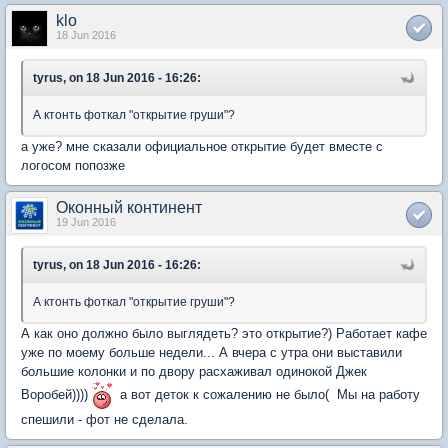
klo
18 Jun 2016
tyrus, on 18 Jun 2016 - 16:26:
А ктонть фоткал "открытие груши"?
а уже? мне сказали официальное открытие будет вместе с
логосом попозже
Оконный континент
19 Jun 2016
tyrus, on 18 Jun 2016 - 16:26:
А ктонть фоткал "открытие груши"?
А как оно должно было выглядеть? это открытие?) Работает кафе
уже по моему больше недели... А вчера с утра они выставили
большие колонки и по двору расхаживал одинокой Джек
Воробей))))
а вот деток к сожалению не было( Мы на работу
спешили - фот не сделала.