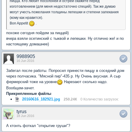
пицца. Кто любит посолоней и острей скажите перед
изготовлением (для меня недостаточно специй). Так же думаю
могут учесть пожелания толщины лепешки и степени запекания
(кому как нравится).
Bon Appetit
.
похоже сегодня пойдем за пиццей)
вчера взяли осетинский с тыквой и лепешки. Ну отлично же! и по
настоящему домашнее)
9988905
16 Jun 2016
Забегал после работы. Попросил принести пиццу в соседний дом
через полчасика. "Мясной пир"-435 р. Ну Очень вкусная. А сыр
фермерский тоже на уровне
Нарезают сколько надо.
Вообщем-зачет.
Прикрепленные файлы
20160616_182921.jpg
250.24К
0 Количество загрузок:
tyrus
18 Jun 2016
А ктонть фоткал "открытие груши"?