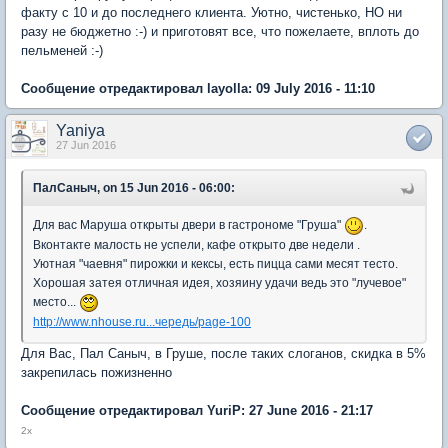
факту с 10 и до последнего клиента. Уютно, чистенько, НО ни
разу не бюджетно :-) и приготовят все, что пожелаете, вплоть до
пельменей :-)
Сообщение отредактировал layolla: 09 July 2016 - 11:10
Yaniya
27 Jun 2016
ПалСаныч, on 15 Jun 2016 - 06:00:
Для вас Маруша открыты двери в гастрономе "Груша"
.
Вконтакте малость не успели, кафе открыто две недели .
Уютная "чаевня" пирожки и кексы, есть пицца сами месят тесто.
Хорошая затея отличная идея, хозяину удачи ведь это "лучевое"
место...
http://www.nhouse.ru...чередь/page-100
Для Вас, Пал Саныч, в Груше, после таких слоганов, скидка в 5%
закрепилась пожизненно
Сообщение отредактировал YuriP: 27 June 2016 - 21:17
2х