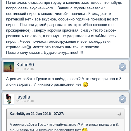
Начиталась отзывов про грушу и конечно захотелось что-нибудь
попробовать вкусненького... Зашли с мужем заказали :
осетинский пирог с мясом, чизкейк, пончики . К сладостям
претензий нет - все вкусное, особенно горячие пончики) но вот
пирог... Пришли домой разрезали- смотрю мЯсо красное (не
прожаренное) , сверху корочка красивая, снизу- тесто сырое-
рисковать не стала, а вот муж не удержался и стряМал весь
пирог... Через полчаса головокружение и все последствия
отравления(((( может это только нам так не повезло...
Просто хочу сказать Будьте аккуратнее!!!!!
Katrin80
21 Jun 2016
А режим работы Груши кто-нибудь знает? А то вчера пришла в 8,
а они закрыты. И никакого расписания нет
layolla
21 Jun 2016
Katrin80, on 21 Jun 2016 - 07:27:
А режим работы Груши кто-нибудь знает? А то вчера пришла в 8,
а они закрыты. И никакого расписания нет