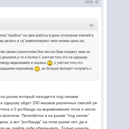
#268
типа "прайсы" на свои работы в день получения ключей в
тир делать и тд",компенсируют свои низкие цены на
упки своим строителям.Они честно Вам покажут чеки на
 дешевле,а то и более.С учетом того,что на однушку
 поводу видеокамер и охраны
,с учетом того,что
мендациям охраников)
,их больше волнует получить с
, на рынке который находится под окнами
 на однушку уйдет 200 мешков различных смесей уж
тона и 5 ротбанда на выравнивание пола и около
строители. Пескобетон в на рынке "под окном"
ена, а вот "ротбанда" на этом рынке нет, да и
еди не давйте себя обманывать. Только начали