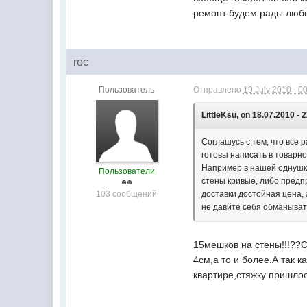
ремонт будем рады любо
roc
Пользователь
Отправлено
19 July 2010 - 0
LittleKsu, on 18.07.2010 - 
Соглашусь с тем, что все
готовы написать в товарно
Например в нашей однушке
Пользователи
стены кривые, либо предпр
103 сообщений
доставки достойная цена, 
не давйте себя обманывать
15мешков на стены!!!??
4см,а то и более.А так 
квартире,стяжку пришло