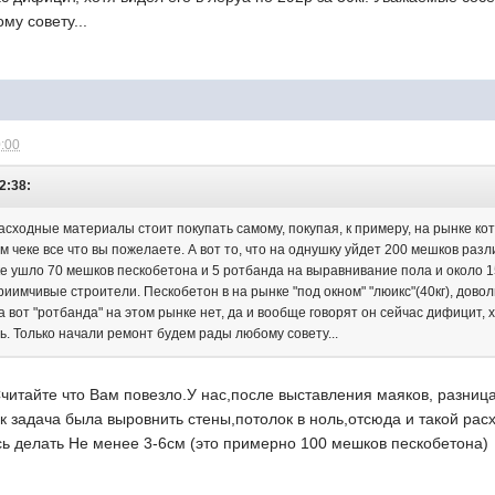
му совету...
0:00
22:38:
 расходные материалы стоит покупать самому, покупая, к примеру, на рынке 
м чеке все что вы пожелаете. А вот то, что на однушку уйдет 200 мешков раз
 ушло 70 мешков пескобетона и 5 ротбанда на выравнивание пола и около 15 
иимчивые строители. Пескобетон в на рынке "под окном" "люикс"(40кг), довол
а вот "ротбанда" на этом рынке нет, да и вообще говорят он сейчас дифицит, 
. Только начали ремонт будем рады любому совету...
Считайте что Вам повезло.У нас,после выставления маяков, разни
как задача была выровнить стены,потолок в ноль,отсюда и такой ра
сь делать Не менее 3-6см (это примерно 100 мешков пескобетона)