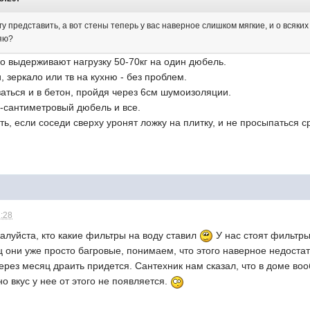
гу представить, а вот стены теперь у вас наверное слишком мягкие, и о всяк
ляю?
ко выдерживают нагрузку 50-70кг на один дюбель.
, зеркало или тв на кухню - без проблем.
аться и в бетон, пройдя через 6см шумоизоляции.
-сантиметровый дюбель и все.
ть, если соседи сверху уронят ложку на плитку, и не просыпаться с
2:28
алуйста, кто какие фильтры на воду ставил
У нас стоят фильтры 
ц они уже просто багровые, понимаем, что этого наверное недоста
 через месяц драить придется. Сантехник нам сказал, что в доме во
о вкус у нее от этого не появляется.