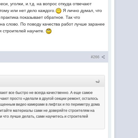
и, уголки, и.т.д. на вопрос откуда отвечают
тому или нет дело каждого.
Я лично думал, что
рактика показывает обратное. Так что
на слово. По поводу качества работ лучше заранее
 и строителей научите.
#266
лают все быстро не всегда качественно. А еще самое
ечают просто «делали в другой секции ремонт, осталось
нащенным видео камерами в лифтах и по периметру дома
считайте материалы сами не доверяйте строителям на
и что лучше делать, сами научитесь и строителей