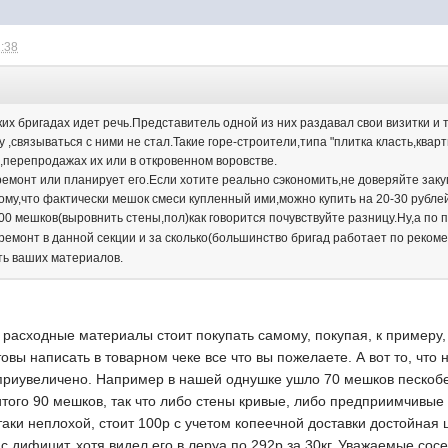
2:38
их бригадах идет речь.Представитель одной из них раздавал свои визитки и 
у ,связываться с ними не стал.Такие горе-строители,типа "плитка класть,квар
,перепродажах их или в откровенном воровстве.
ремонт или планирует его.Если хотите реально сэкономить,не доверяйте зак
тому,что фактически мешок смеси купленный ими,можно купить на 20-30 рублей
200 мешков(выровнить стены,пол)как говорится почувствуйте разницу.Ну,а по
т ремонт в данной секции и за сколько(большинство бригад работает по реко
сть ваших материалов.
е расходные материалы стоит покупать самому, покупая, к примеру
овы написать в товарном чеке все что вы пожелаете. А вот то, что
 приувеличено. Например в нашей однушке ушло 70 мешков пескобе
итого 90 мешков, так что либо стены кривые, либо предприимчивые 
таки неплохой, стоит 100р с учетом копеечной доставки достойная ц
с дифицит, хотя видел его в леруа по 292р за 30кг. Уважаемые сос