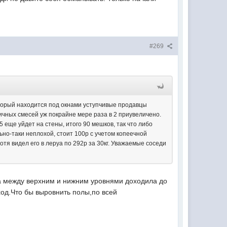
#269
который находится под окнами уступчивые продавцы
личных смесей уж покрайне мере раза в 2 приувеличено.
еще уйдет на стены, итого 90 мешков, так что либо
ьно-таки неплохой, стоит 100р с учетом копеечной
хотя видел его в леруа по 292р за 30кг. Уважаемые соседи
ца между верхним и нижним уровнями доходила до
сход.Что бы выровнить полы,по всей