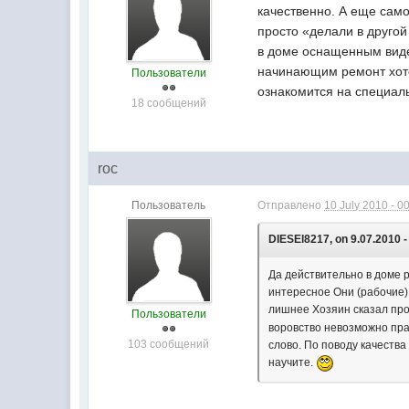
качественно. А еще само
просто «делали в другой
в доме оснащенным виде
начинающим ремонт хоте
Пользователи
ознакомится на специаль
18 сообщений
roc
Пользователь
Отправлено
10 July 2010 - 0
DIESEl8217, on 9.07.2010 -
Да действительно в доме р
интересное Они (рабочие) 
лишнее Хозяин сказал про
Пользователи
воровство невозможно пра
103 сообщений
слово. По поводу качества
научите.