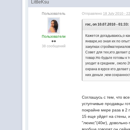
LittleKsu
Пользователь
Отправлено
18 July 2010 - 2
roc, on 10.07.2010 - 01:33:
Кажется догадываюсь,о как
Пользователи
январе,но зная их по опыт
38 сообщений
закупках стройматериалов
Совет для тех,кто делает 
товар.Но будьте готовы к 
уходит в среднем , около 
охрана в курсе кто делае
них деньги ,чем сохранно
Соглашусь с тем, что вс
уступчивые продавцы гот
покрайне мере раза в 2
15 еще уйдет на стены, 
"люикс"(40кг), довольно-
вообще говорят он сейча