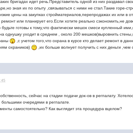
аких бригадах идет речь.Представитель одной из них раздавал свои
ре,но зная их по опыту ,связываться с ними не стал.Такие горе-стр
изкие цены на закупках стройматериалов,перепродажах их или в о
т ремонт или планирует его.Если хотите реально сэкономить,не до
о будьте готовы к тому,что фактически мешок смеси купленный ими,
 на однушку уходит в среднем , около 200 мешков(выровнить стены,
храны
,с учетом того,что охрана в курсе кто делает ремонт в дан
иям охраников)
,их больше волнует получить с них деньги ,чем
1:45
бственность, сейчас на стадии подачи док-ов в регпалату. Хотело
и большими очередями в регпалате.
ументы самостоятельно? Как выглядит эта процедура вцелом?