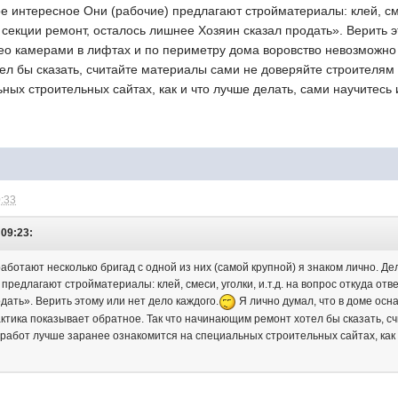
е интересное Они (рабочие) предлагают стройматериалы: клей, смес
 секции ремонт, осталось лишнее Хозяин сказал продать». Верить э
о камерами в лифтах и по периметру дома воровство невозможно п
л бы сказать, считайте материалы сами не доверяйте строителям 
ных строительных сайтах, как и что лучше делать, сами научитесь
0:33
 09:23:
аботают несколько бригад с одной из них (самой крупной) я знаком лично. Де
предлагают стройматериалы: клей, смеси, уголки, и.т.д. на вопрос откуда отв
дать». Верить этому или нет дело каждого.
Я лично думал, что в доме ос
ктика показывает обратное. Так что начинающим ремонт хотел бы сказать, 
 работ лучше заранее ознакомится на специальных строительных сайтах, как 