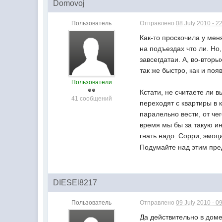
Domovoj
Пользователь
Отправлено
08 July 2010 - 2
Как-то проскочила у ме
на подъездах что ли. Но
завсегдатаи. А, во-втор
так же быстро, как и поя
Пользователи
Кстати, не считаете ли 
41 сообщений
переходят с квартиры в 
паралельно вести, от че
время мы бы за такую ин
гнать надо. Сорри, эмоци
Подумайте над этим пр
DIESEl8217
Пользователь
Отправлено
09 July 2010 - 0
Да действительно в доме