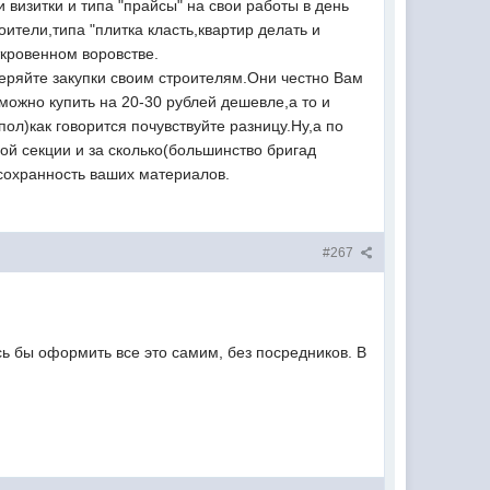
 визитки и типа "прайсы" на свои работы в день
оители,типа "плитка класть,квартир делать и
ткровенном воровстве.
веряйте закупки своим строителям.Они честно Вам
можно купить на 20-30 рублей дешевле,а то и
пол)как говорится почувствуйте разницу.Ну,а по
ной секции и за сколько(большинство бригад
 сохранность ваших материалов.
#267
сь бы оформить все это самим, без посредников. В