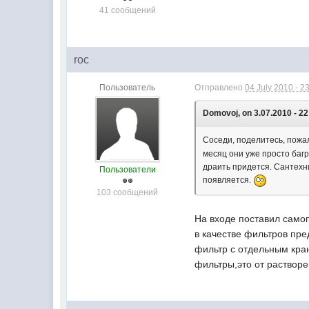
41 сообщений
roc
Пользователь
Отправлено
04 July 2010 - 2
Domovoj, on 3.07.2010 - 22
Соседи, поделитесь, пожал
месяц они уже просто багр
драить придется. Сантехни
Пользователи
появляется.
103 сообщений
На входе поставил само
в качестве фильтров пре
фильтр с отдельным кра
фильтры,это от растворе