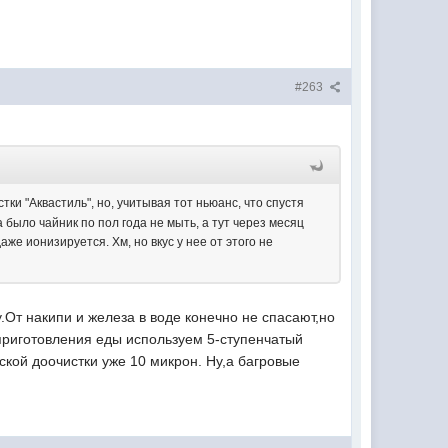
#263
тки "Аквастиль", но, учитывая тот ньюанс, что спустя
 было чайник по пол года не мыть, а тут через месяц
же ионизируется. Хм, но вкус у нее от этого не
От накипи и железа в воде конечно не спасают,но
 приготовления еды используем 5-ступенчатый
кой доочистки уже 10 микрон. Ну,а багровые