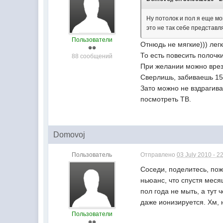
Ну потолок и пол я еще мо
это не так себе представ
Пользователи
Отнюдь не мягкие))) лег
То есть повесить полочки
88 сообщений
При желании можно врез
Сверлишь, забиваешь 15
Зато можно не вздрагива
посмотреть ТВ.
Domovoj
Пользователь
Отправлено
03 July 2010 - 2
Соседи, поделитесь, пож
ньюанс, что спустя меся
пол года не мыть, а тут
даже ионизируется. Хм, н
Пользователи