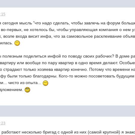
2:15
ня сегодня мысль "что надо сделать, чтобы завлечь на форум бол
, во-первых, не хотелось бы, чтобы управляющая компания о нем уз
ых, возле входа висит инфа, что за самовольное расклеивание объ
вилась.
вы полезным поделиться инфой по поводу своих рабочих? В доме ра
квартиру или вообще по пару квартир в одно время делают. Особы
го страдают только хозяева квартир конечно. Потому что времени н
фу были только благодарны. Кого-то можно посоветовать будущим с
и... чисто из опыта...
едложением.
9:23
 работают несколько бригад с одной из них (самой крупной) я знак