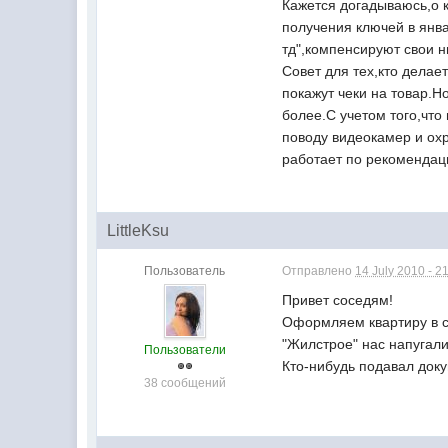
Кажется догадываюсь,о к
получения ключей в янва
тд",компенсируют свои н
Совет для тех,кто делае
покажут чеки на товар.Н
более.С учетом того,что
поводу видеокамер и о
работает по рекомендац
LittleKsu
Пользователь
Отправлено
14 July 2010 - 2
Привет соседям!
Оформляем квартиру в со
"Жилстрое" нас напугал
Пользователи
Кто-нибудь подавал док
38 сообщений