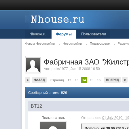
Nhouse.ru
Форумы
Пользователи
Форум Новостройки
→
Новостройки
→
Подмосковье
→
Раменс
.
Фабричная ЗАО "Жилст
Автор
oks1977
,
Jun 15 2008 16:50
«
НАЗАД
ВПЕРЕД
»
Страниц
12
13
14
15
16
Сообщений в теме: 926
BT12
Пользователь
Отправлено
01 July 2010 - 1
Domovoj, on 30.06.2010 - 2