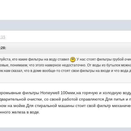
3:15
:28:
уйста, кто какие фильтры на воду ставил
У нас стоят фильтры грубой очис
овые, понимаем, что этого наверное недостаточно. От воды из бутылок можна
к нам сказал, что в доме вообще-то стоят свои фильтры на входе и что вода да
промывные фильтры Honeywell 100мкм,на горячую и холодную воду.
дварительной очистки, со своей работой справляются.Для питья и
ном на мойке.Для стиральной машины стоит свой фильтр механичес
нного железа в воде.