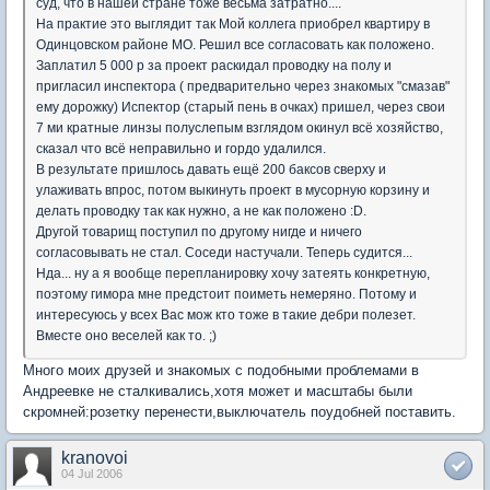
суд, что в нашей стране тоже весьма затратно....
На практие это выглядит так Мой коллега приобрел квартиру в
Одинцовском районе МО. Решил все согласовать как положено.
Заплатил 5 000 р за проект раскидал проводку на полу и
пригласил инспектора ( предварительно через знакомых "смазав"
ему дорожку) Испектор (старый пень в очках) пришел, через свои
7 ми кратные линзы полуслепым взглядом окинул всё хозяйство,
сказал что всё неправильно и гордо удалился.
В результате пришлось давать ещё 200 баксов сверху и
улаживать впрос, потом выкинуть проект в мусорную корзину и
делать проводку так как нужно, а не как положено :D.
Другой товарищ поступил по другому нигде и ничего
согласовывать не стал. Соседи настучали. Теперь судится...
Нда... ну а я вообще перепланировку хочу затеять конкретную,
поэтому гимора мне предстоит поиметь немеряно. Потому и
интересуюсь у всех Вас мож кто тоже в такие дебри полезет.
Вместе оно веселей как то. ;)
Много моих друзей и знакомых с подобными проблемами в
Андреевке не сталкивались,хотя может и масштабы были
скромней:розетку перенести,выключатель поудобней поставить.
kranovoi
04 Jul 2006