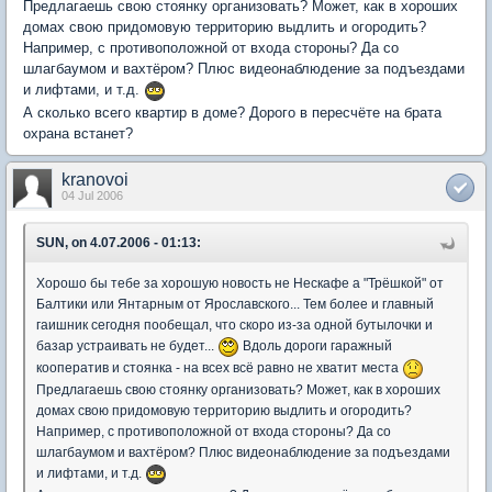
Предлагаешь свою стоянку организовать? Может, как в хороших
домах свою придомовую территорию выдлить и огородить?
Например, с противоположной от входа стороны? Да со
шлагбаумом и вахтёром? Плюс видеонаблюдение за подъездами
и лифтами, и т.д.
А сколько всего квартир в доме? Дорого в пересчёте на брата
охрана встанет?
kranovoi
04 Jul 2006
SUN, on 4.07.2006 - 01:13:
Хорошо бы тебе за хорошую новость не Нескафе а "Трёшкой" от
Балтики или Янтарным от Ярославского... Тем более и главный
гаишник сегодня пообещал, что скоро из-за одной бутылочки и
базар устраивать не будет...
Вдоль дороги гаражный
кооператив и стоянка - на всех всё равно не хватит места
Предлагаешь свою стоянку организовать? Может, как в хороших
домах свою придомовую территорию выдлить и огородить?
Например, с противоположной от входа стороны? Да со
шлагбаумом и вахтёром? Плюс видеонаблюдение за подъездами
и лифтами, и т.д.