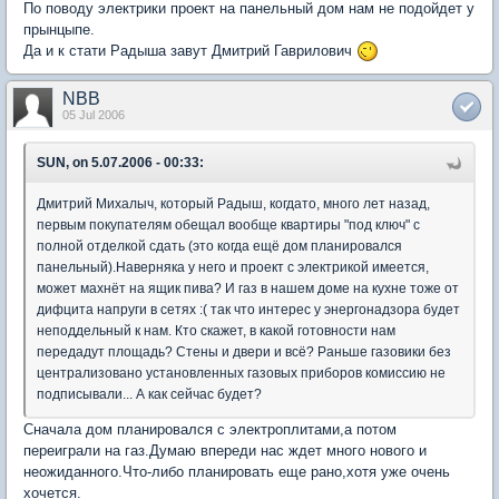
По поводу электрики проект на панельный дом нам не подойдет у
прынцыпе.
Да и к стати Радыша завут Дмитрий Гаврилович
NBB
05 Jul 2006
SUN, on 5.07.2006 - 00:33:
Дмитрий Михалыч, который Радыш, когдато, много лет назад,
первым покупателям обещал вообще квартиры "под ключ" с
полной отделкой сдать (это когда ещё дом планировался
панельный).Наверняка у него и проект с электрикой имеется,
может махнёт на ящик пива? И газ в нашем доме на кухне тоже от
дифцита напруги в сетях :( так что интерес у энергонадзора будет
неподдельный к нам. Кто скажет, в какой готовности нам
передадут площадь? Стены и двери и всё? Раньше газовики без
централизовано установленных газовых приборов комиссию не
подписывали... А как сейчас будет?
Сначала дом планировался с электроплитами,а потом
переиграли на газ.Думаю впереди нас ждет много нового и
неожиданного.Что-либо планировать еще рано,хотя уже очень
хочется.