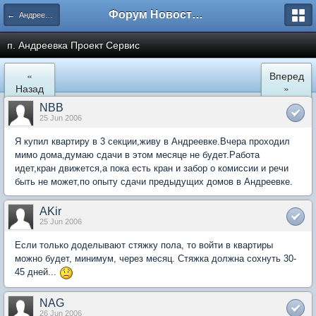
Форум Новостройки
← Андреевка
п. Андреевка Проект Сервис
«
Вперед
Назад
»
NBB
25 Jun 2006
Я купил квартиру в 3 секции,живу в Андреевке.Вчера проходил
мимо дома,думаю сдачи в этом месяце не будет.Работа
идет,кран движется,а пока есть кран и забор о комиссии и речи
быть не может,по опыту сдачи предыдущих домов в Андреевке.
AKir
25 Jun 2006
Если только доделывают стяжку пола, то войти в квартиры
можно будет, минимум, через месяц. Стяжка должна сохнуть 30-
45 дней...
NAG
26 Jun 2006