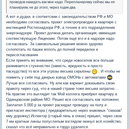
проводов накидать как мне надо. Перепланировку сейчас мы не
планируем, не до этого, через годик-два.
А вот и дудки, в соответсвии с законодательством РФ и МО
необходимо согласовать проект электропроводки в квартире с
инспекцией Ростехнадзора РФ, а точнее в его подразделении
энергонадзоре. Проект должна делать организация, имеющая
соотвествующую Лицензию. Потом ещё его и в надзоре надо
согласовать. За самовольные решения можно здорово
схлопотать по башке вплоть до полной переделки и
пересогласования.
Если принять во внимание, что среди новоселов все больше
развивается стукачество (зависть, вредность и просто
паскудство) то все эти угрозы весьма серьёзны
. И чтобы не
поиметь у себя под дверью взвод ОМОНа с автоматами
.
Лучше все согласовать. Ну или как вариант доказывать свою
правоту через суд, что в нашей стране тоже весьма затратно....
На практие это выглядит так Мой коллега приобрел квартиру в
Одинцовском районе МО. Решил все согласовать как положено.
Заплатил 5 000 р за проект раскидал проводку на полу и
пригласил инспектора ( предварительно через знакомых "смазав"
ему дорожку) Испектор (старый пень в очках) пришел, через свои
7 ми кратные линзы полуслепым взглядом окинул всё хозяйство,
сказал что всё неправильно и гордо удалился.