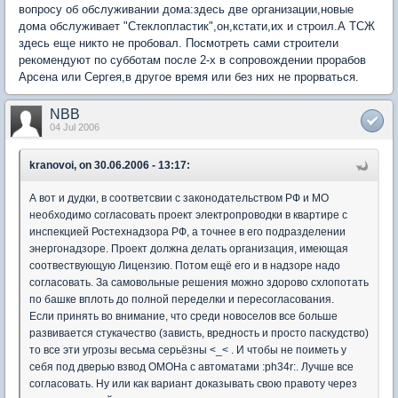
вопросу об обслуживании дома:здесь две организации,новые
дома обслуживает "Стеклопластик",он,кстати,их и строил.А ТСЖ
здесь еще никто не пробовал. Посмотреть сами строители
рекомендуют по субботам после 2-х в сопровождении прорабов
Арсена или Сергея,в другое время или без них не прорваться.
NBB
04 Jul 2006
kranovoi, on 30.06.2006 - 13:17:
А вот и дудки, в соответсвии с законодательством РФ и МО
необходимо согласовать проект электропроводки в квартире с
инспекцией Ростехнадзора РФ, а точнее в его подразделении
энергонадзоре. Проект должна делать организация, имеющая
соотвествующую Лицензию. Потом ещё его и в надзоре надо
согласовать. За самовольные решения можно здорово схлопотать
по башке вплоть до полной переделки и пересогласования.
Если принять во внимание, что среди новоселов все больше
развивается стукачество (зависть, вредность и просто паскудство)
то все эти угрозы весьма серьёзны <_< . И чтобы не поиметь у
себя под дверью взвод ОМОНа с автоматами :ph34r:. Лучше все
согласовать. Ну или как вариант доказывать свою правоту через