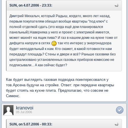
SUN, on 4.07.2006 - 23:33:
Дмитрий Михалыч, который Радыш, когдато, много лет назад,
первым покупателям обещал вообще квартиры "под ключ" с
полной отделкой сдать (это когда ещё дом планировался
панельный).Наверняка у него и проект с электрикой имеется,
может махнёт на ящик пива? И газ в нашем доме на кухне тоже от
дифцита напруги в сетях
так что интерес у энергонадзора
будет неподдельный к нам. Кто скажет, в какой готовности нам
передадут площадь? Стены и двери и всё? Раньше газовики без
централизовано установленных газовых приборов комиссию не
подписывали... А как сейчас будет?
Как будет выглядеть газовая подводка поинтересовался у
тов.Арсена будучи на стройке. Ответ: при передаче квартиры
будет стоять на кухне плита. Предполагаю, что совсем не
Сименс.
kranovoi
05 Jul 2006
SUN, on 5.07.2006 - 00:33: