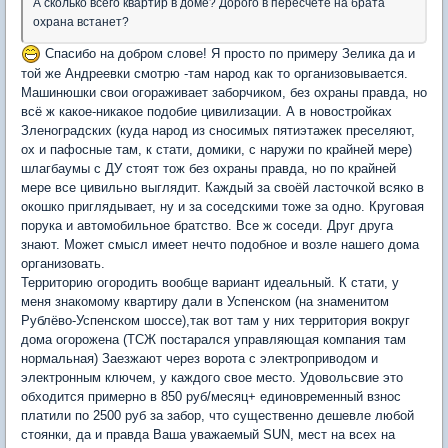
А сколько всего квартир в доме? Дорого в пересчёте на брата
охрана встанет?
Спасибо на добром слове! Я просто по примеру Зелика да и
той же Андреевки смотрю -там народ как то организовывается.
Машинюшки свои огораживает заборчиком, без охраны правда, но
всё ж какое-никакое подобие цивилизации. А в новостройках
Зленоградских (куда народ из сносимых пятиэтажек преселяют,
ох и пафосные там, к стати, домики, с наружи по крайней мере)
шлагбаумы с ДУ стоят тож без охраны правда, но по крайней
мере все цивильно выглядит. Каждый за своёй ласточкой всяко в
окошко приглядывает, ну и за соседскими тоже за одно. Круговая
порука и автомобильное братство. Все ж соседи. Друг друга
знают. Может смысл имеет нечто подобное и возле нашего дома
организовать.
Территорию огородить вообще вариант идеальный. К стати, у
меня знакомому квартиру дали в Успенском (на знаменитом
Рублёво-Успенском шоссе),так вот там у них территория вокруг
дома огорожена (ТСЖ постарался управляющая компания там
нормальная) Заезжают через ворота с электроприводом и
электронным ключем, у каждого свое место. Удовольсвие это
обходится примерно в 850 руб/месяц+ единовременный взнос
платили по 2500 руб за забор, что существенно дешевле любой
стоянки, да и правда Ваша уважаемый SUN, мест на всех на