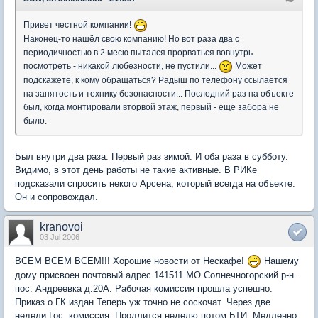
Привет честной компании!
Наконец-то нашёл свою компанию! Но вот раза два с
периодичностью в 2 месю пытался прорваться вовнутрь
посмотреть - никакой любезности, не пустили...
Может
подскажете, к кому обращаться? Радыш по телефону ссылается
на занятость и технику безопасности... Последний раз на объекте
был, когда монтировали вторвой этаж, первый - ещё забора не
было.
Был внутри два раза. Первый раз зимой. И оба раза в субботу.
Видимо, в этот день работы не такие активные. В РИКе
подсказали спросить некого Арсена, который всегда на объекте.
Он и сопровождал.
kranovoi
03 Jul 2006
ВСЕМ ВСЕМ ВСЕМ!!! Хорошие новости от Нескафе!
Нашему
дому присвоен почтовый адрес 141511 МО Солнечногорский р-н.
пос. Андреевка д.20А. Рабочая комиссия прошла успешно.
Приказ о ГК издан Теперь уж точно не соскочат. Через две
недели Гос. комиссия. Продлится неделю потом БТИ. Медленно