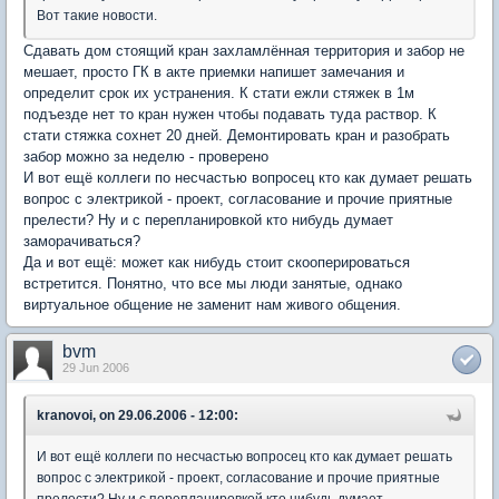
Вот такие новости.
Сдавать дом стоящий кран захламлённая территория и забор не
мешает, просто ГК в акте приемки напишет замечания и
определит срок их устранения. К стати ежли стяжек в 1м
подъезде нет то кран нужен чтобы подавать туда раствор. К
стати стяжка сохнет 20 дней. Демонтировать кран и разобрать
забор можно за неделю - проверено
И вот ещё коллеги по несчастью вопросец кто как думает решать
вопрос с электрикой - проект, согласование и прочие приятные
прелести? Ну и с перепланировкой кто нибудь думает
заморачиваться?
Да и вот ещё: может как нибудь стоит скооперироваться
встретится. Понятно, что все мы люди занятые, однако
виртуальное общение не заменит нам живого общения.
bvm
29 Jun 2006
kranovoi, on 29.06.2006 - 12:00:
И вот ещё коллеги по несчастью вопросец кто как думает решать
вопрос с электрикой - проект, согласование и прочие приятные
прелести? Ну и с перепланировкой кто нибудь думает