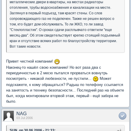
металлические двери в квартиры, на местах радиаторы
отопления, трубы водосноабжения и канализации на месте.
Заглянул в первый подъезд, там красят стены. Со слов
сопровождающего газ не подключен. Также не решен вопрос о
том, кто будет дом обслуживать. То ли ЖКО, то ли завод
"Стеклопластик". О сроках сдачи расплывчато ответили "еще
месяц-два". Об этом свидетельствует крепко стоящий подъемный
кран и отсутствие всяких работ по благоустройству территории.
Вот такие новости.
Привет честной компании!
Наконец-то нашёл свою компанию! Но вот раза два с
периодичностью в 2 месю пытался прорваться вовнутрь
посмотреть - никакой любезности, не пустили...
Может
подскажете, к кому обращаться? Радыш по телефону ссылается
на занятость и технику безопасности... Последний раз на объекте
был, когда монтировали вторвой этаж, первый - ещё забора не
было.
NAG
03 Jul 2006
SUN, on 30.06.2006 - 21:33: