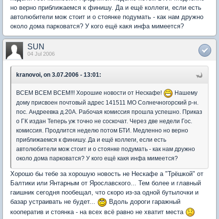
но верно приближаемся к финишу. Да и ещё коллеги, если есть
автолюбители мож стоит и о стоянке подумать - как нам дружно
около дома парковатся? У кого ещё какя инфа мимеется?
SUN
04 Jul 2006
kranovoi, on 3.07.2006 - 13:01:
ВСЕМ ВСЕМ ВСЕМ!!! Хорошие новости от Нескафе!
Нашему
дому присвоен почтовый адрес 141511 МО Солнечногорский р-н.
пос. Андреевка д.20А. Рабочая комиссия прошла успешно. Приказ
о ГК издан Теперь уж точно не соскочат. Через две недели Гос.
комиссия. Продлится неделю потом БТИ. Медленно но верно
приближаемся к финишу. Да и ещё коллеги, если есть
автолюбители мож стоит и о стоянке подумать - как нам дружно
около дома парковатся? У кого ещё какя инфа мимеется?
Хорошо бы тебе за хорошую новость не Нескафе а "Трёшкой" от
Балтики или Янтарным от Ярославского... Тем более и главный
гаишник сегодня пообещал, что скоро из-за одной бутылочки и
базар устраивать не будет...
Вдоль дороги гаражный
кооператив и стоянка - на всех всё равно не хватит места