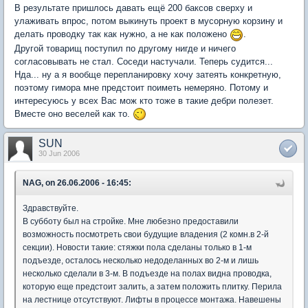
В результате пришлось давать ещё 200 баксов сверху и
улаживать впрос, потом выкинуть проект в мусорную корзину и
делать проводку так как нужно, а не как положено
.
Другой товарищ поступил по другому нигде и ничего
согласовывать не стал. Соседи настучали. Теперь судится...
Нда... ну а я вообще перепланировку хочу затеять конкретную,
поэтому гимора мне предстоит поиметь немеряно. Потому и
интересуюсь у всех Вас мож кто тоже в такие дебри полезет.
Вместе оно веселей как то.
SUN
30 Jun 2006
NAG, on 26.06.2006 - 16:45:
Здравствуйте.
В субботу был на стройке. Мне любезно предоставили
возможность посмотреть свои будущие владения (2 комн.в 2-й
секции). Новости такие: стяжки пола сделаны только в 1-м
подъезде, осталось несколько недоделанных во 2-м и лишь
несколько сделали в 3-м. В подъезде на полах видна проводка,
которую еще предстоит залить, а затем положить плитку. Перила
на лестнице отсутствуют. Лифты в процессе монтажа. Навешены