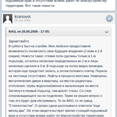
подъемный кран и отсутствие всяких работ по благоустройству
территории. Вот такие новости.
kranovoi
29 Jun 2006
NAG, on 26.06.2006 - 17:45:
Здравствуйте.
В субботу был на стройке. Мне любезно предоставили
возможность посмотреть свои будущие владения (2 комн.в 2-й
секции). Новости такие: стяжки пола сделаны только в 1-м
подъезде, осталось несколько недоделанных во 2-м и лишь
несколько сделали в 3-м. В подъезде на полах видна проводка,
которую еще предстоит залить, а затем положить плитку. Перила
на лестнице отсутствуют. Лифты в процессе монтажа. Навешены
металлические двери в квартиры, на местах радиаторы
отопления, трубы водосноабжения и канализации на месте.
Заглянул в первый подъезд, там красят стены. Со слов
сопровождающего газ не подключен. Также не решен вопрос о
том, кто будет дом обслуживать. То ли ЖКО, то ли завод
"Стеклопластик". О сроках сдачи расплывчато ответили "еще
месяц-два". Об этом свидетельствует крепко стоящий подъемный
кран и отсутствие всяких работ по благоустройству территории.