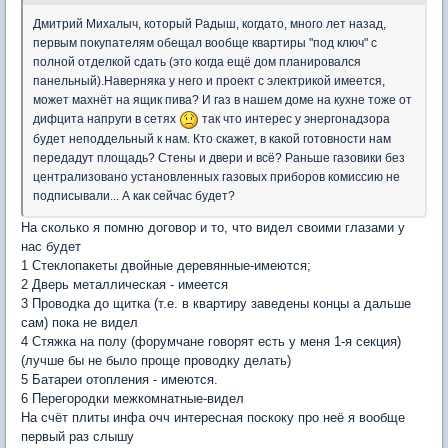
Дмитрий Михалыч, который Радыш, когдато, много лет назад,
первым покупателям обещал вообще квартиры "под ключ" с
полной отделкой сдать (это когда ещё дом планировался
панельный).Наверняка у него и проект с электрикой имеется,
может махнёт на ящик пива? И газ в нашем доме на кухне тоже от
дифцита напруги в сетях
так что интерес у энергонадзора
будет неподдельный к нам. Кто скажет, в какой готовности нам
передадут площадь? Стены и двери и всё? Раньше газовики без
централизовано установленных газовых приборов комиссию не
подписывали... А как сейчас будет?
На сколько я помню договор и то, что видел своими глазами у
нас будет
1 Стеклопакеты двойные деревянные-имеются;
2 Дверь металлическая - имеется
3 Проводка до щитка (т.е. в квартиру заведены концы а дальше
сам) пока не видел
4 Стяжка на полу (форумчане говорят есть у меня 1-я секция)
(лучше бы не было проще проводку делать)
5 Батареи отопления - имеются.
6 Перегородки межкомнатные-видел
На счёт плиты инфа очч интересная поскоку про неё я вообще
первый раз слышу