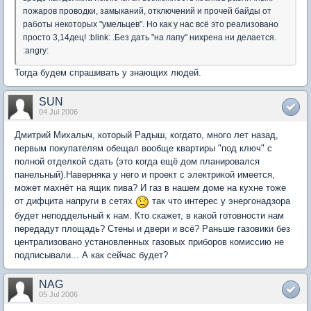
пожаров проводки, замыканий, отключений и прочей байды от
работы некоторых "умельцев". Но как у нас всё это реализовано
просто 3,14дец! :blink: .Без дать "на лапу" нихрена ни делается.
:angry:
Тогда будем спрашивать у знающих людей.
SUN
04 Jul 2006
Дмитрий Михалыч, который Радыш, когдато, много лет назад,
первым покупателям обещал вообще квартиры "под ключ" с
полной отделкой сдать (это когда ещё дом планировался
панельный).Наверняка у него и проект с электрикой имеется,
может махнёт на ящик пива? И газ в нашем доме на кухне тоже
от дифцита напруги в сетях
так что интерес у энергонадзора
будет неподдельный к нам. Кто скажет, в какой готовности нам
передадут площадь? Стены и двери и всё? Раньше газовики без
централизовано установленных газовых приборов комиссию не
подписывали... А как сейчас будет?
NAG
05 Jul 2006