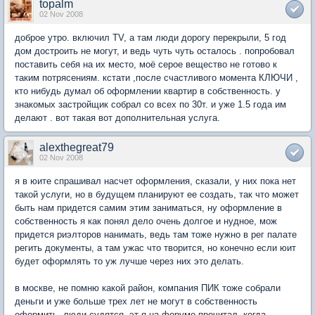
topalm
02 Nov 2008
доброе утро. включил TV, а там люди дорогу перекрыли, 5 год
дом достроить не могут, и ведь чуть чуть осталось . попробовал
поставить себя на их место, моё серое вещество не готово к
таким потрясениям. кстати ,после счастливого момента КЛЮЧИ ,
кто нибудь думал об оформлении квартир в собственность. у
знакомых застройщик собрал со всех по 30т. и уже 1.5 года им
делают . вот такая вот дополнительная услуга.
alexthegreat79
02 Nov 2008
я в юите спрашивал насчет оформления, сказали, у них пока нет
такой услуги, но в будущем планируют ее создать, так что может
быть нам придется самим этим заниматься, ну оформление в
собственность я как понял дело очень долгое и нудное, мож
придется риэлторов нанимать, ведь там тоже нужно в рег палате
регить документы, а там ужас что творится, но конечно если юит
будет оформлять то уж лучше через них это делать.
в москве, не помню какой район, компания ПИК тоже собрали
деньги и уже больше трех лет не могут в собственность
оформить, люди судятся, эт я на форуме прочитал, когда