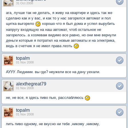
31 Oct 2008
ага, лучше так не делать, я живу на квартире и здесь так же
сделано как и у вас, и как то у нас загорелся автомат и пол
щитка выгорело
хорошо что я был дома и успел вырубить
напругу входящую на наш автомат, чтоб остальное не
загорелось. а хозяевам видимо все равно, но они мне вернули
деньги которые я потратил на новые автоматы и на электрика,
ведь в счетчик я не имел права лезть
topalm
01 Nov 2008
АУУУ. Людииии. вы где? неужели все на дачу уехали.
alexthegreat79
01 Nov 2008
не, не все, я здесь пиво пью, расслабляюсь
topalm
01 Nov 2008
пить пиво одному, не вкусно ни тебе ,никому ,никому,