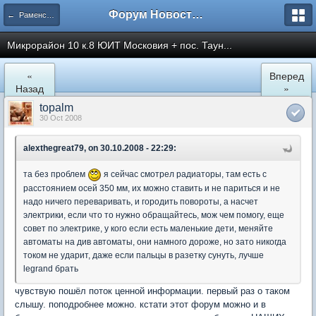
Форум Новостройки
← Раменское
Микрорайон 10 к.8 ЮИТ Московия + пос. Таун...
«
Вперед
Назад
»
topalm
30 Oct 2008
alexthegreat79, on 30.10.2008 - 22:29:
та без проблем
я сейчас смотрел радиаторы, там есть с
расстоянием осей 350 мм, их можно ставить и не париться и не
надо ничего переваривать, и городить повороты, а насчет
электрики, если что то нужно обращайтесь, мож чем помогу, еще
совет по электрике, у кого если есть маленькие дети, меняйте
автоматы на див автоматы, они намного дороже, но зато никогда
током не ударит, даже если пальцы в разетку сунуть, лучше
legrand брать
чувствую пошёл поток ценной информации. первый раз о таком
слышу. поподробнее можно. кстати этот форум можно и в