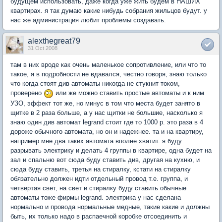
будущем использовать, даже когда уже жить будем в НАШИХ
квартирах. я так думаю какие нибудь собрания жильцов будут. у
нас же администрация любит проблемы создавать.
alexthegreat79
31 Oct 2008
там в них вроде как очень маленькое сопротивление, или что то
такое, я в подробности не вдавался, честно говоря, знаю только
что когда стоят див автоматы никогда не стукнит током,
проверено
или же можно ставить простые автоматы и к ним
УЗО, эффект тот же, но минус в том что места будет занято в
щитке в 2 раза больше, а у нас щитки не большие, насколько я
знаю один див автомат legrand стоит где то 1000 р. это раза в 4
дороже обычного автомата, но он и надежнее. та и на квартиру,
например мне два таких автомата вполне хватит. я буду
разрывать электрику и делать 4 группы в квартире, одна будет на
зал и спальню вот сюда буду ставить див, другая на кухню, и
сюда буду ставить, третья на стиралку, кстати на стиралку
обязательно должен идти отдельный провод т.е. группа, и
четвертая свет, на свет и стиралку буду ставить обычные
автоматы тоже фирмы legrand. электрика у нас сделана
нормально и провода нормальные медные, такие какие и должны
быть, их только надо в распаечной коробке отсоединить и