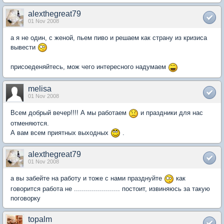
alexthegreat79
01 Nov 2008
а я не один, с женой, пьем пиво и решаем как страну из кризиса
вывести
присоеденяйтесь, мож чего интересного надумаем
melisa
01 Nov 2008
Всем добрый вечер!!!! А мы работаем
и праздники для нас
отменяются.
А вам всем приятных выходных
.
alexthegreat79
01 Nov 2008
а вы забейте на работу и тоже с нами празднуйте
как
говорится работа не ....................... постоит, извиняюсь за такую
поговорку
topalm