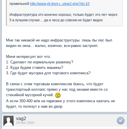
правильней
http://www.yit-dom.r...view2.php?id=10
Инфраструктура это конечно хорошо, только будет это лет через
5 в лучшем случае.... да и леса до совсем не будет видно
Мне так никакой не надо инфраструктуры. лишь бы лес был
виден из окна... жалко, конечно, все-равно застроят.
Меня интересует вот что.
1. Сделают ли нормальную развязку?
2. Куда будем ставить машины?
3. Где будет мусорка для торгового комплекса?
В связи с этим торговым комплексом боюсь, что будет
транспортный коллапс прямо у нас под окнами вместе со
стихийной мусорной кучей.
А если 350-400 м/м на парковке у этого комплекса хватать не
будет, то полезут к нам во двор.
vag2
24 Nov 2010