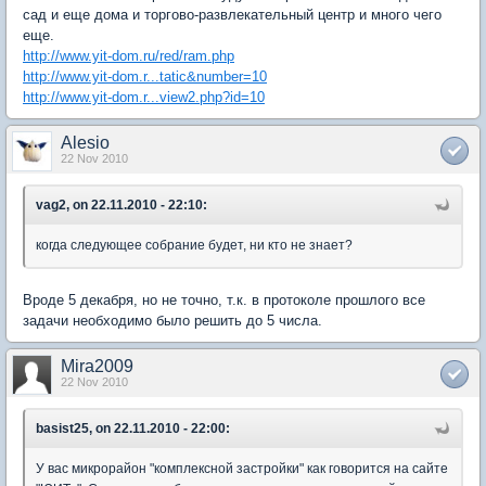
сад и еще дома и торгово-развлекательный центр и много чего
еще.
http://www.yit-dom.ru/red/ram.php
http://www.yit-dom.r...tatic&number=10
http://www.yit-dom.r...view2.php?id=10
Alesio
22 Nov 2010
vag2, on 22.11.2010 - 22:10:
когда следующее собрание будет, ни кто не знает?
Вроде 5 декабря, но не точно, т.к. в протоколе прошлого все
задачи необходимо было решить до 5 числа.
Mira2009
22 Nov 2010
basist25, on 22.11.2010 - 22:00:
У вас микрорайон "комплексной застройки" как говорится на сайте