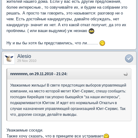
жителей нашего дома. Если у вас есть другие предложения,
более интересные., то озвучивайте их, и будем на собрании это
решать. А просто так говорить, это называется: разговор ни о
чем. Есть достойные кандидатуры, давайте обсуждать, нет
кандидатур- значит их нет. А кто какой откат получит, да это их
проблемы. ( или ваши выдумки) уж незнаю
Ну и вы бы хотя бы представились, что ли.........
Alesio
29 Nov 2010
nnnnnnnn, on 29.11.2010 - 21:24:
Уважаемые жильцы! В свете предстоящих выборов управляющей
компании, на место которой метит Юит-Сервис, спешу сообщить:
господин Кирейцев так упорно бьющийся "за наши интересы",
подкармливается Юитом. И ждет его нормальный Откатыч в
случае назначения управляющей организацией Юит-Сервис. Так
что, дорогие соседи, делайте выводы.
Уважаемые соседи.
Также хочу сказать, что в принципе все устраивает