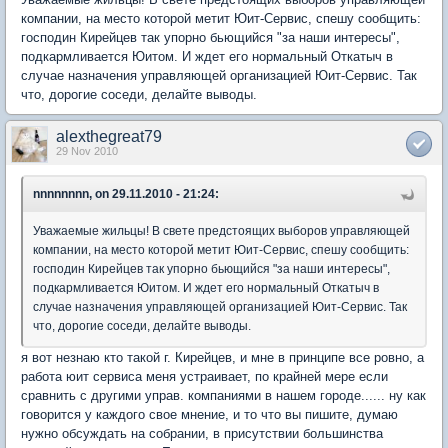
компании, на место которой метит Юит-Сервис, спешу сообщить:
господин Кирейцев так упорно бьющийся "за наши интересы",
подкармливается Юитом. И ждет его нормальный Откатыч в
случае назначения управляющей организацией Юит-Сервис. Так
что, дорогие соседи, делайте выводы.
alexthegreat79
29 Nov 2010
nnnnnnnn, on 29.11.2010 - 21:24:
Уважаемые жильцы! В свете предстоящих выборов управляющей
компании, на место которой метит Юит-Сервис, спешу сообщить:
господин Кирейцев так упорно бьющийся "за наши интересы",
подкармливается Юитом. И ждет его нормальный Откатыч в
случае назначения управляющей организацией Юит-Сервис. Так
что, дорогие соседи, делайте выводы.
я вот незнаю кто такой г. Кирейцев, и мне в принципе все ровно, а
работа юит сервиса меня устраивает, по крайней мере если
сравнить с другими управ. компаниями в нашем городе...... ну как
говорится у каждого свое мнение, и то что вы пишите, думаю
нужно обсуждать на собрании, в присутствии большинства