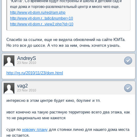
"ЮИТа". Со временем будут построены и школа и детский сад и
еще дома и торгово-развлекательный центр и много чего еще.
http://www.yit-dom.ru/red/ram.php
http://www.yit-dom.r...tatic&number=10
http://www.yit-dom.r...view2.php?id=10
Спасибо за ссылки, еще не видела обновлений на сайте ЮИТа.
Но это все до шоссе. А что же за ним, очень хочется узнать.
AndreyS
23 Nov 2010
http://rg.ru/2010/11/23/dom.html
vag2
23 Nov 2010
интересно в этом центре будет кино, боулинг и тп.
ивот конечно на такую растяную территорию всего два этажа, как
то не рационально мне кажется
судя по
новому плану
для стоянки лично для нашего дома места
не остается,