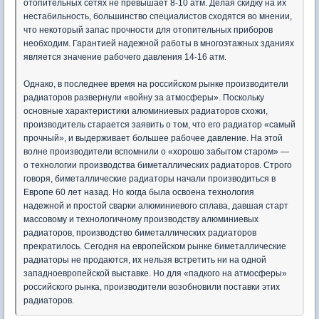
отопительных сетях не превышает 8-10 атм. Делая скидку на их
нестабильность, большинство специалистов сходятся во мнении,
что некоторый запас прочности для отопительных приборов
необходим. Гарантией надежной работы в многоэтажных зданиях
является значение рабочего давления 14-16 атм.
Однако, в последнее время на российском рынке производители
радиаторов развернули «войну за атмосферы». Поскольку
основные характеристики алюминиевых радиаторов схожи,
производитель старается заявить о том, что его радиатор «самый
прочный», и выдерживает большее рабочее давление. На этой
волне производители вспомнили о «хорошо забытом старом» —
о технологии производства биметаллических радиаторов. Строго
говоря, биметаллические радиаторы начали производиться в
Европе 60 лет назад. Но когда была освоена технология
надежной и простой сварки алюминиевого сплава, давшая старт
массовому и технологичному производству алюминиевых
радиаторов, производство биметаллических радиаторов
прекратилось. Сегодня на европейском рынке биметаллические
радиаторы не продаются, их нельзя встретить ни на одной
западноевропейской выставке. Но для «падкого на атмосферы»
российского рынка, производители возобновили поставки этих
радиаторов.