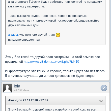
а та стоянка у ТЦ если будет работать главное чтоб не пографику
как стоянку у перекрестка.
также выезд из таунов перенесен. дороги не правильно
нарисованы, нет к примеру новой постороенной, рядом какойто
двух секционный дом ...
а здесь
уже немного другой план
ни как не определятся
Это у Вас какой-то другой план застройки, на этой ссылке все
правильней
http://www.yit-dom.r...view2.php?id=10
Инфраструктура это конечно хорошо, только будет это лет через
5 в лучшем случае.... да и леса до совсем не будет видно
iola
23 Nov 2010
Alesio, on 23.11.2010 - 17:49:
Это у Вас какой-то другой план застройки, на этой ссылке все