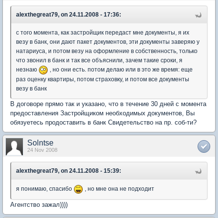
alexthegreat79, on 24.11.2008 - 17:36:
с того момента, как застройщик передаст мне документы, я их
везу в банк, они дают пакет документов, эти документы заверяю у
натариуса, и потом везу на оформление в собственность, только
что звонил в банк и так все объяснили, зачем такие сроки, я
незнаю
, но они есть. потом делаю или в это же время: еще
раз оценку квартиры, потом страховку, и потом все документы
везу в банк
В договоре прямо так и указано, что в течение 30 дней с момента
предоставления Застройщиком необходимых документов, Вы
обязуетесь продоставить в банк Свидетельство на пр. соб-ти?
Solntse
24 Nov 2008
alexthegreat79, on 24.11.2008 - 15:39:
я понимаю, спасибо
, но мне она не подходит
Агентство зажал))))