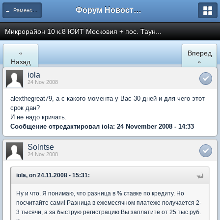
Форум Новостройки
← Раменское
Микрорайон 10 к.8 ЮИТ Московия + пос. Таун...
«
Вперед
Назад
»
iola
24 Nov 2008
alexthegreat79, а с какого момента у Вас 30 дней и для чего этот
срок дан?
И не надо кричать.
Сообщение отредактировал iola: 24 November 2008 - 14:33
Solntse
24 Nov 2008
iola, on 24.11.2008 - 15:31:
Ну и что. Я понимаю, что разница в % ставке по кредиту. Но
посчитайте сами! Разница в ежемесячном платеже получается 2-
3 тысячи, а за быструю регистрацию Вы заплатите от 25 тыс.руб.