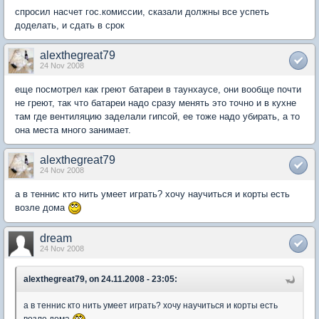
спросил насчет гос.комиссии, сказали должны все успеть
доделать, и сдать в срок
alexthegreat79
24 Nov 2008
еще посмотрел как греют батареи в таунхаусе, они вообще почти
не греют, так что батареи надо сразу менять это точно и в кухне
там где вентиляцию заделали гипсой, ее тоже надо убирать, а то
она места много занимает.
alexthegreat79
24 Nov 2008
а в теннис кто нить умеет играть? хочу научиться и корты есть
возле дома
dream
24 Nov 2008
alexthegreat79, on 24.11.2008 - 23:05:
а в теннис кто нить умеет играть? хочу научиться и корты есть