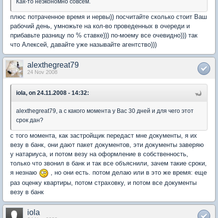
Как-то неэкономно совсем.
плюс потраченное время и нервы)) посчитайте сколько стоит Ваш
рабочий день, умножьте на кол-во проведенных в очереди и
прибавьте разницу по % ставке))) по-моему все очевидно))) так
что Алексей, давайте уже называйте агентство)))
alexthegreat79
24 Nov 2008
iola, on 24.11.2008 - 14:32:
alexthegreat79, а с какого момента у Вас 30 дней и для чего этот
срок дан?
с того момента, как застройщик передаст мне документы, я их
везу в банк, они дают пакет документов, эти документы заверяю
у натариуса, и потом везу на оформление в собственность,
только что звонил в банк и так все объяснили, зачем такие сроки,
я незнаю
, но они есть. потом делаю или в это же время: еще
раз оценку квартиры, потом страховку, и потом все документы
везу в банк
iola