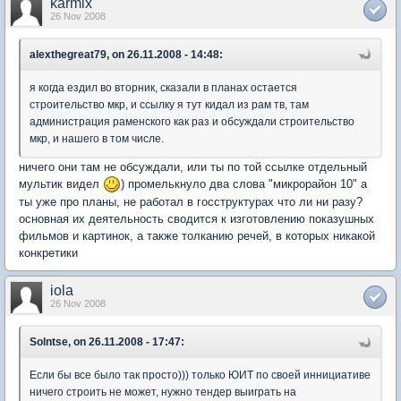
karmix
26 Nov 2008
alexthegreat79, on 26.11.2008 - 14:48:
я когда ездил во вторник, сказали в планах остается
строительство мкр, и ссылку я тут кидал из рам тв, там
администрация раменского как раз и обсуждали строительство
мкр, и нашего в том числе.
ничего они там не обсуждали, или ты по той ссылке отдельный
мультик видел
) промелькнуло два слова "микрорайон 10" а
ты уже про планы, не работал в госструктурах что ли ни разу?
основная их деятельность сводится к изготовлению показушных
фильмов и картинок, а также толканию речей, в которых никакой
конкретики
iola
26 Nov 2008
Solntse, on 26.11.2008 - 17:47:
Если бы все было так просто))) только ЮИТ по своей иннициативе
ничего строить не может, нужно тендер выиграть на