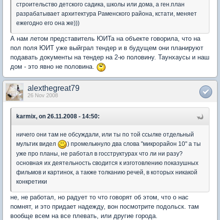
строительство детского садика, школы или дома, а ген.план
разрабатывает архитектура Раменского района, кстати, меняет
ежегодно его она же)))
А нам летом представитель ЮИТа на объекте говорила, что на
пол поля ЮИТ уже выйграл тендер и в будущем они планируют
подавать документы на тендер на 2-ю половину. Таунхаусы и наш
дом - это явно не половина.
alexthegreat79
26 Nov 2008
karmix, on 26.11.2008 - 14:50:
ничего они там не обсуждали, или ты по той ссылке отдельный
мультик видел
) промелькнуло два слова "микрорайон 10" а ты
уже про планы, не работал в госструктурах что ли ни разу?
основная их деятельность сводится к изготовлению показушных
фильмов и картинок, а также толканию речей, в которых никакой
конкретики
не, не работал, но радует то что говорят об этом, что о нас
помнят, и это придает надежду, вон посмотрите подольск. там
вообще всем на все плевать, или другие города.