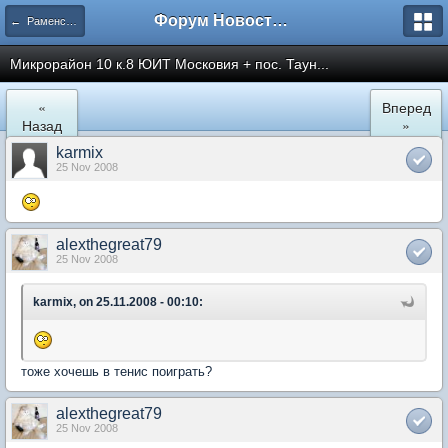
Форум Новостройки
← Раменское
Микрорайон 10 к.8 ЮИТ Московия + пос. Таун...
«
Вперед
Назад
»
karmix
25 Nov 2008
alexthegreat79
25 Nov 2008
karmix, on 25.11.2008 - 00:10:
тоже хочешь в тенис поиграть?
alexthegreat79
25 Nov 2008