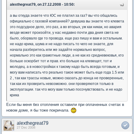
alexthegreat79, on 27.12.2008 - 10:50:
а вы откуда знаете что ЮС не платил за газ? вы что общались
официально с газовой компанией? девушка вы знаете что клевета
это подсудное дело, это раз, а во вторых, уж как никак, но авария
везде может произойти, у нас недавно почти два дния света не
было, оборвало где то провода. еще раз пишу и вам и остальным.
не надо крика, шума и не надо писать то чего не знаете, для
начала разберитесь или же задайте нормально вопрос,
нормально это как грамотные люди, а не как из средневековья, кто
больше оскорбит тот и прав. кто больше на клевещет, тот и
молодец. а в новостройках к такому надо быть всегда готовым, и
могу вам написать что реально такое может быть еще года 1.5 или
2 , так как трассы новые, можно сказать до конца не проверенные,
так как их проверить невозможно. они проверяются только в
эксплуатации. так что могу вам только посочувствовать. и не надо
крика
Если бы меня без отопления оставили при оплаченных счетах в
новом доме, я бы тоже покричала.
alexthegreat79
27 Dec 2008