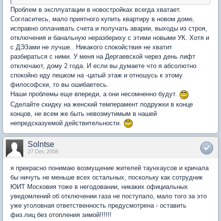
Проблем в эксплуатации в новостройках всегда хватает.
Согласитесь, мало приятного купить квартиру в новом доме,
исправно оплачивать счета и получать аварии, выходы из строя,
отключения и банальную неразбериху с этими новыми УК. Хотя и
с ДЭЗами не лучше.. Никакого спокойствия не хватит
разбираться с ними. У меня на Дергаевской через день лифт
отключают, дому 2 года. И если вы думаете что я абсолютно
спокойно иду пешком на -цатый этаж и отношусь к этому
философски, то вы ошибаетесь.
Наши проблемы еще впереди, а они несомненно будут.
Сделайте скидку на женский темперамент подружки в конце
концов, не всем же быть невозмутимым в нашей
непредсказуемой действительности.
Solntse
27 Dec 2008
я прекрасно понимаю возмущение жителей таунхаусов и кричала
бы ничуть не меньше всех остальных, поскольку как сотрудник
ЮИТ Московия тоже в негодовании, никаких официальных
уведомлений об отключении газа не поступало, мало того за это
уже уголовная ответственность предусмотрена - оставить
физ.лиц без отопления зимой!!!!!!