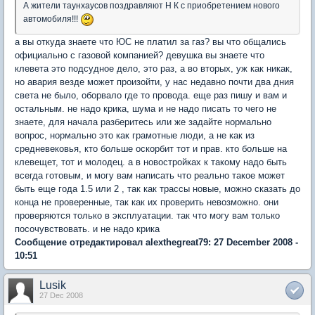
А жители таунхаусов поздравляют Н К с приобретением нового
автомобиля!!!
а вы откуда знаете что ЮС не платил за газ? вы что общались
официально с газовой компанией? девушка вы знаете что
клевета это подсудное дело, это раз, а во вторых, уж как никак,
но авария везде может произойти, у нас недавно почти два дния
света не было, оборвало где то провода. еще раз пишу и вам и
остальным. не надо крика, шума и не надо писать то чего не
знаете, для начала разберитесь или же задайте нормально
вопрос, нормально это как грамотные люди, а не как из
средневековья, кто больше оскорбит тот и прав. кто больше на
клевещет, тот и молодец. а в новостройках к такому надо быть
всегда готовым, и могу вам написать что реально такое может
быть еще года 1.5 или 2 , так как трассы новые, можно сказать до
конца не проверенные, так как их проверить невозможно. они
проверяются только в эксплуатации. так что могу вам только
посочувствовать. и не надо крика
Сообщение отредактировал alexthegreat79: 27 December 2008 -
10:51
Lusik
27 Dec 2008