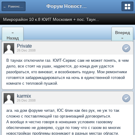
Форум Новостройки
← Раменское
Микрорайон 10 к.8 ЮИТ Московия + пос. Таун...
«
Вперед
Назад
»
Private
26 Dec 2008
В таунах отключили газ. ЮИТ-Сервис сам не может понять, в чем
дело, все стоят на ушах, надеются, до конца дня удастся
разобраться, кто виноват, и возобновить подачу. Мои ремонтники
готовятся забаррикадироваться на ночь в единственной готовой
комнате с тепловой пушкой.
karmix
26 Dec 2008
ага. на дом форуме читал, ЮС блин как без рук, не уж то так
сложно с поставляющей газ организацией договориться.
А вообще я честно говоря в нонешних условиях газовому
обеспечению не доверяю, судя по тому что с газом во многих
новостройках проблемы возникают в разных местах области.