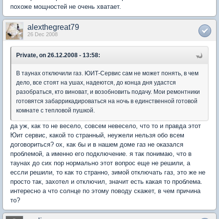
похоже мощностей не очень хватает.
alexthegreat79
26 Dec 2008
Private, on 26.12.2008 - 13:58:
В таунах отключили газ. ЮИТ-Сервис сам не может понять, в чем
дело, все стоят на ушах, надеются, до конца дня удастся
разобраться, кто виноват, и возобновить подачу. Мои ремонтники
готовятся забаррикадироваться на ночь в единственной готовой
комнате с тепловой пушкой.
да уж, как то не весело, совсем невесело, что то и правда этот
Юит сервис, какой то странный, неужели нельзя обо всем
договориться? ох, как бы и в нашем доме газ не оказался
проблемой, а именно его подключение. я так понимаю, что в
таунах до сих пор нормально этот вопрос еще не решили, а
ессли решили, то как то странно, зимой отключать газ, это же не
просто так, захотел и отключил, значит есть какая то проблема.
интересно а что солнце по этому поводу скажет, в чем причина
то?