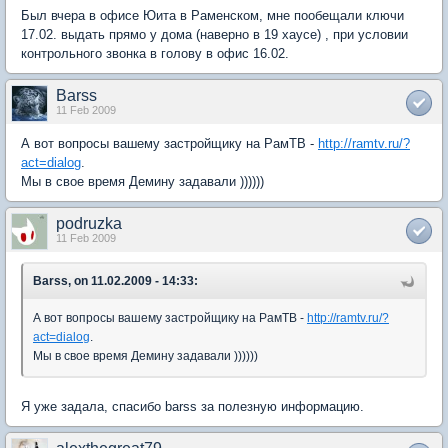
Был вчера в офисе Юита в Раменском, мне пообещали ключи
17.02. выдать прямо у дома (наверно в 19 хаусе) , при условии
контрольного звонка в голову в офис 16.02.
Barss
11 Feb 2009
А вот вопросы вашему застройщику на РамТВ -
http://ramtv.ru/?
act=dialog
.
Мы в свое время Демину задавали ))))))
podruzka
11 Feb 2009
Barss, on 11.02.2009 - 14:33:
А вот вопросы вашему застройщику на РамТВ -
http://ramtv.ru/?
act=dialog
.
Мы в свое время Демину задавали ))))))
Я уже задала, спасибо barss за полезную информацию.