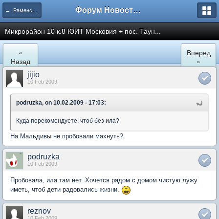
Форум Новостройки
← Раменское
Микрорайон 10 к.8 ЮИТ Московия + пос. Таун...
«
Вперед
Назад
»
jijio
10 Feb 2009
podruzka, on 10.02.2009 - 17:03:
Куда порекомендуете, чтоб без ила?
На Мальдивы не пробовали махнуть?
podruzka
10 Feb 2009
Пробовала, ила там нет. Хочется рядом с домом чистую лужу
иметь, чтоб дети радовались жизни.
reznov
10 Feb 2009