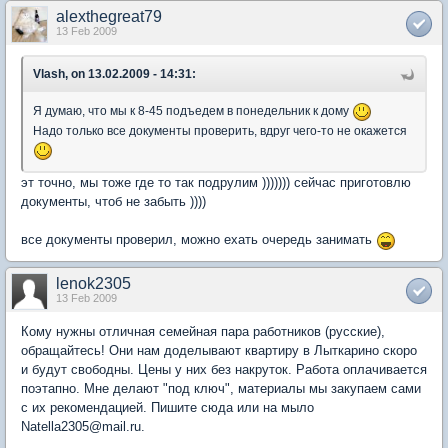
alexthegreat79
13 Feb 2009
Vlash, on 13.02.2009 - 14:31:
Я думаю, что мы к 8-45 подъедем в понедельник к дому
Надо только все документы проверить, вдруг чего-то не окажется
эт точно, мы тоже где то так подрулим ))))))) сейчас приготовлю
документы, чтоб не забыть ))))
все документы проверил, можно ехать очередь занимать
lenok2305
13 Feb 2009
Кому нужны отличная семейная пара работников (русские),
обращайтесь! Они нам доделывают квартиру в Лыткарино скоро
и будут свободны. Цены у них без накруток. Работа оплачивается
поэтапно. Мне делают "под ключ", материалы мы закупаем сами
с их рекомендацией. Пишите сюда или на мыло
Natella2305@mail.ru.