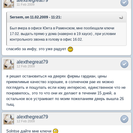
alexthegreat79
11 Feb 2009
Sersem, on 11.02.2009 - 11:21:
Был вчера в офисе Юита в Раменском, мне пообещали ключи
17.02. выдать прямо у дома (наверно в 19 хаусе) , при условии
контрольного звонка в голову в офис 16.02.
спасибо за инфу, это уже радует
alexthegreat79
12 Feb 2009
я решил остановиться на дверях фирмы гардиан, цены
приемлимые качество хорошее, в солнечном рае их можно
поглядеть и пощупать если кому интересно, единственное что не
понравилось, это то что они их делают в течении 15 дней, а
остальное все устраивает по моим пожеланиям дверь вышла 26
тыщ.
alexthegreat79
12 Feb 2009
Solntse дайте мне ключи