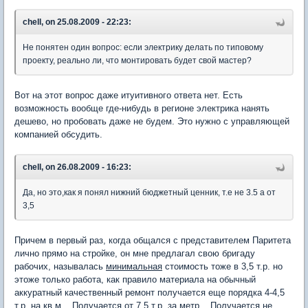
chell, on 25.08.2009 - 22:23:
Не понятен один вопрос: если электрику делать по типовому
проекту, реально ли, что монтировать будет свой мастер?
Вот на этот вопрос даже итуитивного ответа нет. Есть
возможность вообще где-нибудь в регионе электрика нанять
дешево, но пробовать даже не будем. Это нужно с управляющей
компанией обсудить.
chell, on 26.08.2009 - 16:23:
Да, но это,как я понял нижний бюджетный ценник, т.е не 3.5 а от
3,5
Причем в первый раз, когда общался с представителем Паритета
лично прямо на стройке, он мне предлагал свою бригаду
рабочих, называлась
минимальная
стоимость тоже в 3,5 т.р. но
этоже только работа, как правило материала на обычный
аккуратный качественный ремонт получается еще порядка 4-4,5
т.р. на кв.м... Получается от 7,5 т.р. за метр... Получается не