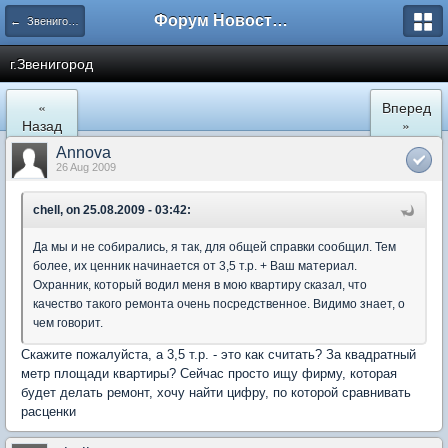
Форум Новостройки
← Звенигород
г.Звенигород
«
Вперед
Назад
»
Annova
26 Aug 2009
chell, on 25.08.2009 - 03:42:
Да мы и не собирались, я так, для общей справки сообщил. Тем
более, их ценник начинается от 3,5 т.р. + Ваш материал.
Охранник, который водил меня в мою квартиру сказал, что
качество такого ремонта очень посредственное. Видимо знает, о
чем говорит.
Скажите пожалуйста, а 3,5 т.р. - это как считать? За квадратный
метр площади квартиры? Сейчас просто ищу фирму, которая
будет делать ремонт, хочу найти цифру, по которой сравнивать
расценки