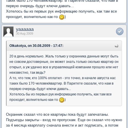
таких было 170 человек/квартир. В Паритете сказали, что нам в
первую очередь будут ключи давать...
Хотелось бы из первых рук информацию получить, как там все
проходит, волнительно как-то
)
yaaaaaa
30 Aug 2009
Olkakotya, on 30.08.2009 - 17:47:
20 в день нормально. Жаль только у охранника данные могут быть
не совсем достоверные, он может знать только сколько квартир он
открыл, а уж удачно все в управляющей компании прошло или нет
неизвестно, так ведь?
А то, что тем, кто 100% оплатил - это точно, в начале августа нас
таких было 170 человек/квартир. В Паритете сказали, что нам в
первую очередь будут ключи давать...
Хотелось бы из первых рук информацию получить, как там все
проходит, волнительно как-то
)
Охранник сказал что все квартиры пока будут запечатаны.
Подъезды закрыты - вход по пропускам. Еще он сказал что нужно
за 4 месяца кварплату сначала внести и акт подписать, а потом