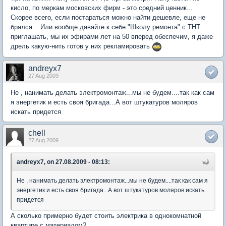
кисло, по меркам московских фирм - это средний ценник...
Скорее всего, если постараться можно найти дешевле, еще не
брался... Или вообще давайте к себе "Школу ремонта" с ТНТ
приглашать, мы их эфирами лет на 50 вперед обеспечим, я даже
дрель какую-нить готов у них рекламировать
andreyx7
27 Aug 2009
Не , нанимать делать электромонтаж...мы не будем....так как сам
я энергетик и есть своя бригада...А вот штукатуров моляров
искать придется
chell
27 Aug 2009
andreyx7, on 27.08.2009 - 08:13:
Не , нанимать делать электромонтаж...мы не будем....так как сам я
энергетик и есть своя бригада...А вот штукатуров моляров искать
придется
А сколько примерно будет стоить электрика в однокомнатной
квартире с материалом?