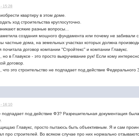
- 15:28
иобрести квартиру в этом доме.
дать ход строительства круглосуточно.
озникают всякие разные вопросы...
заметила создания мощного фундамента или почему не забивали 
ы частные дома, на земельных участках которых должна производи
я почитала договор компании "Стройтекс" и компании Главукс.
 но в Главуксе - это просто выкручивание рук! Если кому интересно
ой договор.
тем, что это строительство не подпадает под действие Федерального
- 16:10
е подпадает под действие ФЗ? Разрешительная документация была п
.
защищаю Главукс, просто пытаюсь быть объективным. Я и сам проин
вал про строителей. Во всяком случае про них нормально отзывают