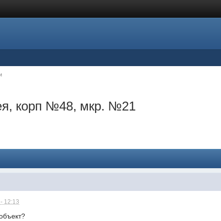
и
ея, корп №48, мкр. №21
- 12:13
 объект?