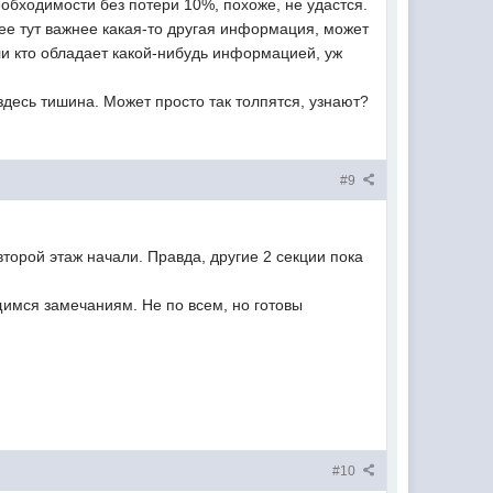
еобходимости без потери 10%, похоже, не удастся.
орее тут важнее какая-то другая информация, может
сли кто обладает какой-нибудь информацией, уж
десь тишина. Может просто так толпятся, узнают?
#9
торой этаж начали. Правда, другие 2 секции пока
щимся замечаниям. Не по всем, но готовы
#10