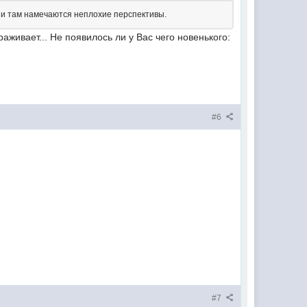
 и там намечаются неплохие перспективы.
аживает... Не появилось ли у Вас чего новенького:
#6
#7