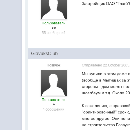
Застройщик ОАО "ГлавУК
Пользователи
55 сообщений
GlavuksClub
Новичок
Отправлено
22 October 2005 
Мы купили в этом доме кв
(вообще в Мытищах за эт
стороны - дом может по
шлагбаум и т.д. Около 2
Пользователи
К сожелению, с правовой
4 сообщений
"оринтировочный" срок с
многое другое. Они пони
на строительство Главук