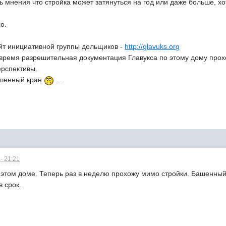
ь мнения что стройка может затянуться на год или даже больше, хо
о.
айт инициативной группы дольщиков -
http://glavuks.org
 время разрешительная документация Главукса по этому дому прох
рспективы.
башенный кран
...
- 21:21
в этом доме. Теперь раз в неделю прохожу мимо стройки. Башенны
в срок.