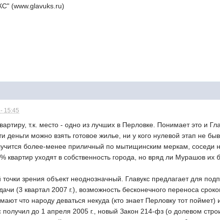
С" (www.glavuks.ru)
- 15:45
артиру, т.к. место - одно из лучших в Перловке. Понимает это и Гл
и деньги можно взять готовое жилье, ни у кого нулевой этап не быв
лучится более-менее приличный по мытищинским меркам, соседи не
0% квартир уходят в собственность города, но вряд ли Мурашов их 
 точки зрения объект неоднозначный. Главукс предлагает для подп
дачи (3 квартал 2007 г.), возможность бесконечного переноса сро
мают что народу деваться некуда (кто знает Перловку тот поймет) 
с получил до 1 апреля 2005 г., новый Закон 214-фз (о долевом стр