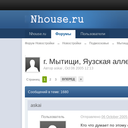
Nhouse.ru
Форумы
Пользователи
Форум Новостройки
→
Новостройки
→
Подмосковье
→
Мытищ
.
г. Мытищи, Яузская алл
Автор
askai
,
Oct 06 2005 12:13
ВПЕРЕД
»
Страниц
1
2
3
Сообщений в теме: 1680
askai
Пользователь
Отправлено
06 October 2005 
Кто что думает по этому