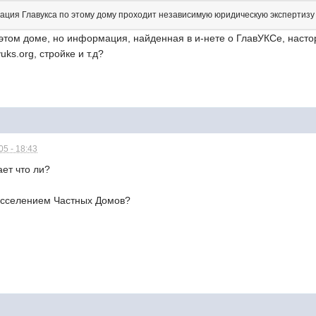
ция Главукса по этому дому проходит независимую юридическую экспертизу
 этом доме, но информация, найденная в и-нете о ГлавУКСе, настор
uks.org, стройке и т.д?
5 - 18:43
ет что ли?
асселением Частных Домов?