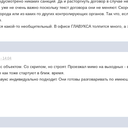
редусмотрено никаких санкций. Да и расторгнуть договор в случае н
то уже не очень важно поскольку текст договора они не меняют. Ск
орода или из каких-то других контролирующих органов. Так что, е
е.
ся какой-то необщительный. В офисе ГЛАВУКСА толпится много, а з
- 14:04
с объектом. Со скрипом, но строят. Проезжал мимо на выходных - в
е как тоже стартуют в ближ. время.
авукс индивидуально подходит. Они готовы разговаривать по имею