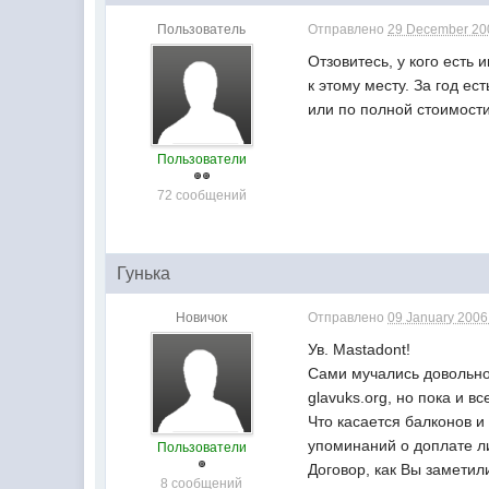
Пользователь
Отправлено
29 December 200
Отзовитесь, у кого есть
к этому месту. За год ес
или по полной стоимости
Пользователи
72 сообщений
Гунька
Новичок
Отправлено
09 January 2006 
Ув. Mastadont!
Сами мучались довольно 
glavuks.org, но пока и вс
Что касается балконов и
упоминаний о доплате ли
Пользователи
Договор, как Вы заметил
8 сообщений