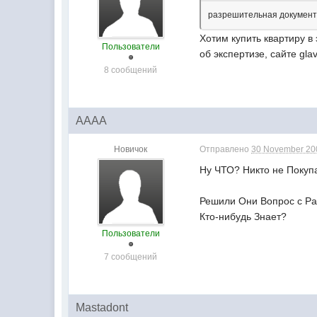
разрешительная документа
Хотим купить квартиру в
Пользователи
об экспертизе, сайте glav
8 сообщений
AAAA
Новичок
Отправлено
30 November 200
Ну ЧТО? Никто не Покупа
Решили Они Вопрос с Р
Кто-нибудь Знает?
Пользователи
7 сообщений
Mastadont