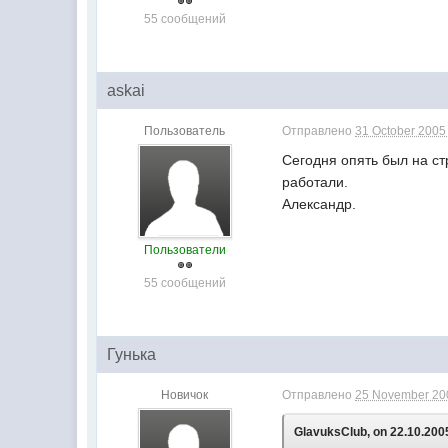
55 сообщений
askai
Пользователь
Отправлено
31 October 2005 
Сегодня опять был на ст
работали.
Александр.
Пользователи
55 сообщений
Гунька
Новичок
Отправлено
25 November 200
GlavuksClub, on 22.10.2005