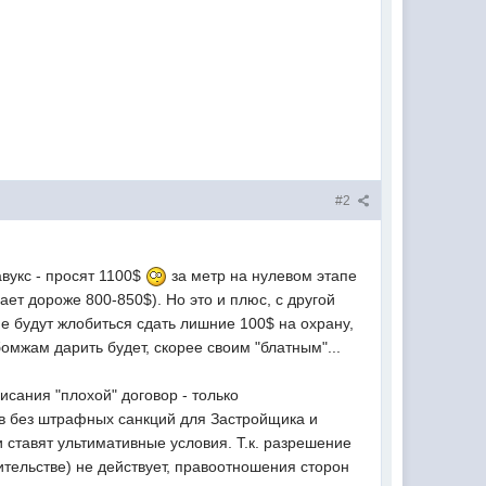
#2
авукс - просят 1100$
за метр на нулевом этапе
ает дороже 800-850$). Но это и плюс, с другой
 будут жлобиться сдать лишние 100$ на охрану,
бомжам дарить будет, скорее своим "блатным"...
исания "плохой" договор - только
ков без штрафных санкций для Застройщика и
и ставят ультимативные условия. Т.к. разрешение
оительстве) не действует, правоотношения сторон