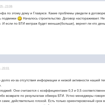
5 - 23:06
 инфа по этому дому и Главуксе. Какие проблемы увидели в договор
ть подвижки
Началось строительство. Договор настораживает. Н
. И если по БТИ метраж будет меньше(больше), вернет-ли кто ден
- 20:01
долго из-за отсутствия информации и низкой активности нашей те
е.
 лоджий. Они считаются с коэффициентами 0,3 и 0,5 соответственн
бо возврате по результатам обмера БТИ. Устно менеджеры говорят,
и сами, действительно плохой. Есть только ориентировочный срок 