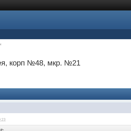
и
ея, корп №48, мкр. №21
0:23
07: