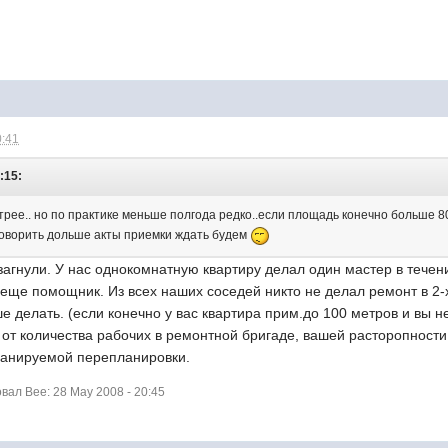
0:41
:15:
трее.. но по практике меньше полгода редко..если площадь конечно больше 8
говорить дольше акты приемки ждать будем
 загнули. У нас однокомнатную квартиру делал один мастер в течен
еще помощник. Из всех наших соседей никто не делал ремонт в 2-х
 делать. (если конечно у вас квартира прим.до 100 метров и вы не 
 от количества рабочих в ремонтной бригаде, вашей расторопност
ланируемой перепланировки.
ал Bee: 28 May 2008 - 20:45