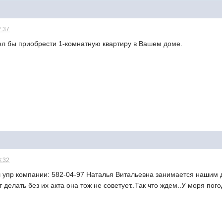
2:37
л бы приобрести 1-комнатную квартиру в Вашем доме.
3:32
л упр компании: 582-04-97 Наталья Витальевна занимается нашим 
т делать без их акта она тож не советует..Так что ждем..У моря пог