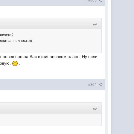
#863
 ничего?
мошить я полностью
ет повешено на Вас в финансовом плане..Ну если
довую.
.
#864