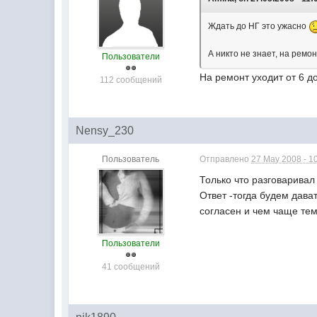
Ждать до НГ это ужасно
А никто не знает, на ремо
Пользователи
На ремонт уходит от 6 д
112 сообщений
Nensy_230
Пользователь
Отправлено
27 May 2008 - 1
Только что разговаривал
Ответ -тогда будем дава
согласен и чем чаще те
Пользователи
41 сообщений