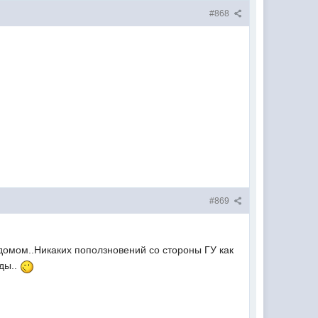
#868
#869
домом..Никаких поползновений со стороны ГУ как
оды..