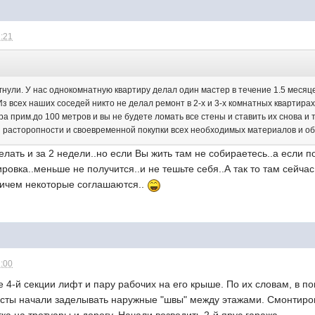
1:21
:
агнули. У нас однокомнатную квартиру делал один мастер в течение 1.5 месяц
 всех наших соседей никто не делал ремонт в 2-х и 3-х комнатных квартирах
ра прим.до 100 метров и вы не будете ломать все стены и ставить их снова и т
 расторопности и своевременной покупки всех необходимых материалов и 
елать и за 2 недели..но если Вы жить там не собираетесь..а если 
овка..меньше не получится..и не тешьте себя..А так то там сейчас
причем некоторые соглашаются..
1:00
 4-й секции лифт и пару рабочих на его крыше. По их словам, в 
ы начали заделывать наружные "швы" между этажами. Смонтирова
ка на тротуары и дорогу. Начали возводить 2-й ярус гаража.