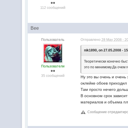
112 сообщений
Bee
Пользователь
Отправлено
28 May 2008 - 2
nik1890, on 27.05.2008 - 15
Теоретически конечно быс
Пользователи
это по минимому.Да очем 
35 сообщений
Ну это вы очень и очень
оклейке обоев приходил 
Там просто нечего дольше
В основном срок зависит
материалов и объема п
Сообщение отредактиров