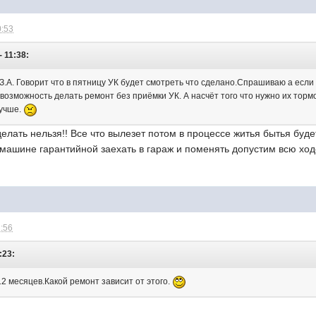
0:53
 11:38:
 З.А. Говорит что в пятницу УК будет смотреть что сделано.Спрашиваю а если
 возможность делать ремонт без приёмки УК. А насчёт того что нужно их тор
лучше.
елать нельзя!! Все что вылезет потом в процессе житья бытья буд
а машине гарантийной заехать в гараж и поменять допустим всю хо
1:56
:23:
12 месяцев.Какой ремонт зависит от этого.