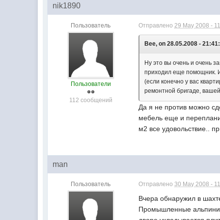
nik1890
Пользователь
Отправлено
29 May 2008 - 1
Bee, on 28.05.2008 - 21:41
Ну это вы очень и очень з
приходил еще помощник. Из
(если конечно у вас кварти
Пользователи
ремонтной бригаде, вашей
112 сообщений
Да я не против можно сд
мебель еще и перепланир
м2 все удовольствие.. 
man
Пользователь
Отправлено
30 May 2008 - 1
Вчера обнаружил в шахте
Промышленные альпинист
дворе укладывается плит