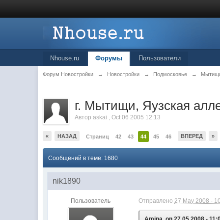
Nhouse.ru
Форумы
Пользователи
Форум Новостройки
→
Новостройки
→
Подмосковье
→
Мытищ
.
г. Мытищи, Яузская алл
Автор
askai
,
Oct 06 2005 12:13
«
НАЗАД
ВПЕРЕД
»
Страниц
42
43
44
45
46
Сообщений в теме: 1680
nik1890
Пользователь
Отправлено
27 May 2008 - 1
Amina, on 27.05.2008 - 11: