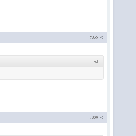
#865
#866