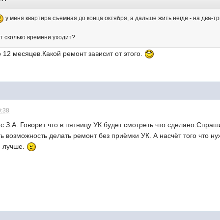
у меня квартира съемная до конца октября, а дальше жить негде - на два-
нт сколько времени уходит?
о 12 месяцев.Какой ремонт зависит от этого.
0:38
 с З.А. Говорит что в пятницу УК будет смотреть что сделано.Спра
ть возможность делать ремонт без приёмки УК. А насчёт того что н
м лучше.