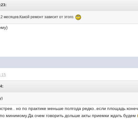
:23:
12 месяцев.Какой ремонт зависит от этого.
ему)
4:15
4:
у)
стрее.. но по практике меньше полгода редко..если площадь коне
о по минимому.Да очем говорить дольше акты приемки ждать будем