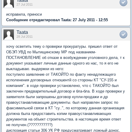
Taata
27 Jul 2011
исправила, приноси
Сообщение отредактировал Taata: 27 July 2011 - 12:55
Taata
28 Jul 2011
хочу осветить тему о проверки прокуратуры. пришел ответ от
ОБЭП УВД по Мытищинскому МР под названием-
ПОСТАНОВЛЕНИЕ об отказе в возбуждении уголовного дела, т к
документ указывает личные данные одного из нас, то я его не
выкладываю. выдержки из него:
поступило заявление от ТАКОЙТО по факту ненадлежащего
исполенения договорных отношентй со стороны КТ "СУ-155 и
компания". в ходе проверки установлено, что с ТАКОЙТО был
заключен предварительный договор и бла-бла. В ходе проверки у
заявителя были запрошены договор купли-продажи и др
правоустанавливающие документы. был направлен запрос по
факсимильной связи в КТ "су..", по которому данная организация
должна была предоставить копии правоустанавливающих
документов на объект строительства. в настоящее время ответ
не получен.(???????????)
диспозиция статьи 306 УК РФ предусматривает ложный донос,