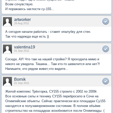
Всем сочувствую.
И поражаюсь наглости су-155...
artworker
26 Aug 2011
А сегодня начали работать - ставят опалубку для стен.
Так что надежда еще есть ))
valentina19
01 Sep 2011
Соседи, АУ! Что там на нашей стройке? Я проходила мимо и
никого не увидела. Тишина... Там кто-то шевелится или нет?!
Напишите, кто рядом живет,что видите...
Bornik
01 Sep 2011
Жилой комплекс Трёхгорка, СУ155 строило с 2002 по 2009г.
Все основные силы и технику СУ155 перебросило в Сочи на
Олимпийские объекты. Сейчас практически все площадки Су155
находятся в полузамороженном состоянии. В полном объёме
строительство на площадках возобновится после Олимпиады. (