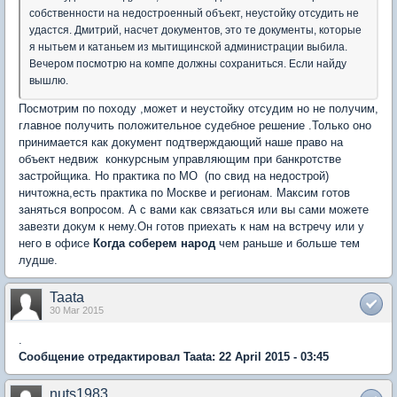
собственности на недостроенный объект, неустойку отсудить не
удастся. Дмитрий, насчет документов, это те документы, которые
я нытьем и катаньем из мытищинской администрации выбила.
Вечером посмотрю на компе должны сохраниться. Если найду
вышлю.
Посмотрим по походу ,может и неустойку отсудим но не получим,
главное получить положительное судебное решение .Только оно
принимается как документ подтверждающий наше право на
объект недвиж конкурсным управляющим при банкротстве
застройщика. Но практика по МО (по свид на недострой)
ничтожна,есть практика по Москве и регионам. Максим готов
заняться вопросом. А с вами как связаться или вы сами можете
завезти докум к нему.Он готов приехать к нам на встречу или у
него в офисе
Когда соберем народ
чем раньше и больше тем
лудше.
Taata
30 Mar 2015
.
Сообщение отредактировал Taata: 22 April 2015 - 03:45
nuts1983