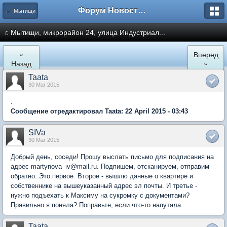
Форум Новостройки
← Мытищи
г. Мытищи, микрорайон 24, улица Индустриал...
«
Вперед
Назад
»
Taata
30 Mar 2015
.
Сообщение отредактировал Taata: 22 April 2015 - 03:43
SIVa
30 Mar 2015
Добрый день, соседи! Прошу выслать письмо для подписания на
адрес martynova_iv@mail.ru. Подпишем, отсканируем, отправим
обратно. Это первое. Второе - вышлю данные о квартире и
собственнике на вышеуказанный адрес эл почты. И третье -
нужно подъехать к Максиму на сукромку с документами?
Правильно я поняла? Поправьте, если что-то напутала.
Taata