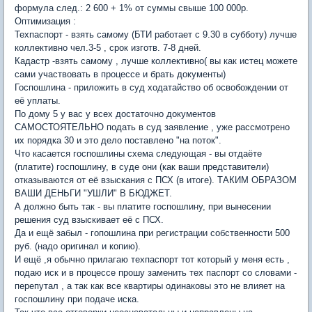
формула след.: 2 600 + 1% от суммы свыше 100 000р.
Оптимизация :
Техпаспорт - взять самому (БТИ работает с 9.30 в субботу) лучше
коллективно чел.3-5 , срок изготв. 7-8 дней.
Кадастр -взять самому , лучше коллективно( вы как истец можете
сами участвовать в процессе и брать документы)
Госпошлина - приложить в суд ходатайство об освобождении от
её уплаты.
По дому 5 у вас у всех достаточно документов
САМОСТОЯТЕЛЬНО подать в суд заявление , уже рассмотрено
их порядка 30 и это дело поставлено "на поток".
Что касается госпошлины схема следующая - вы отдаёте
(платите) госпошлину, в суде они (как ваши представители)
отказываются от её взыскания с ПСХ (в итоге). ТАКИМ ОБРАЗОМ
ВАШИ ДЕНЬГИ "УШЛИ" В БЮДЖЕТ.
А должно быть так - вы платите госпошлину, при вынесении
решения суд взыскивает её с ПСХ.
Да и ещё забыл - гопошлина при регистрации собственности 500
руб. (надо оригинал и копию).
И ещё ,я обычно прилагаю техпаспорт тот который у меня есть ,
подаю иск и в процессе прошу заменить тех паспорт со словами -
перепутал , а так как все квартиры одинаковы это не влияет на
госпошлину при подаче иска.