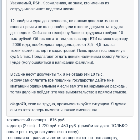
Уважаемый,
PSH
. К сожалению, не знаю, кто именно из
сотрудников пишет под этим ником.
12 ноября я сдал доверенность, ни о каких дополнительных
взносах речи и не шло, пообещали отнести документы в суд за
две недели. Сейчас по телефону Ваши сотрудники требуют 10
тыс. рублей. Объясняя это тем, что паспорт БТИ на мою квартиру
- 2006 года, необходима переделка, это от 3,5 - 4,5 тыс. за
технический паспорт и кадастровый. Плюс просят госпошлину в
суд 5,5 тыс. Предлагают отдать деньги наличными юристу Антону
Гунде (могу ошибиться в написании фамилии).
В суд не несут документы т.к. я не отдаю эти 10 тыс.
Я хочу сам оплатить все пошлины государству, дайте мне
квитанции официальные! А если вам это на карманные расходы,
то так дело не пойдет, это уже вымогательство в прямом смысле.
olegro70
, если не трудно, прокомментируйте ситуацию. Я думаю
они со всех теперь вымогать начали именно нал.
технический паспорт - 615 руб.
кадастр (2 экз) - 1 720 руб.+ 450 руб. (причём их дают ТОЛЬКО
после реш. суда вступившего в силу)
госпошлина - расчитывается из оценки кв. по техпаспорту,