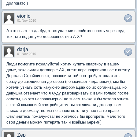
долговато!)
eionic
01 Nov 2010
А кто знает когда будет вступление в собственность через суд
тех, кто подал уже доверенности в А-Х?
darja
01 Nov 2010
Люди помогите пожалуйста! хотим купить квартиру в вашем
доме, заключили договор с АХ, агент перенаправила нас к агенту
Держава-Стройнинвест, позвонили той она требует оплатить
сразу до заключения договора (попахивает кидаловым), мы бы
хотели узнать хоть какую-то информацию об их организации, но
девушка отвечает что я буду разговаривать с вами только после
оплаты, но это неправомерно! не знаем также я бы хотела узнать
с какой компанией застройщиком вы заключали договор. нам
вписали державу, но мы не знаем есть ли у нее на то право.
Отклинитесь пожалуйста! не хотелось бы прогореть, мало того
свои деньги можем потерять так и взаймы берем((
Zep