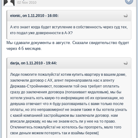
02 Nov 2010
eionic, on 1.11.2010 - 16:00:
А кто знает когда будет вступление в собственность через суд тех,
кто подал уже доверенности в А-Х?
Мы сдавали документы в августе. Сказали свидетельство будет
через 4-5 месяцев.
darja, on 1.11.2010 - 19:44:
Люди помогите пожалуйста! хотим купить квартиру в вашем доме,
заключили договор с АХ, агент перенаправила нас к агенту
Держава-Стройнинвест, позвонили той она требует оплатить
сразу до заключения договора (попахивает кидаловым), мы бы
хотели узнать хоть какую-то информацию об их организации, но
девушка отвечает что я буду разговаривать с вами только после
оплаты, но это неправомерно! не знаем также я бы хотела узнать
с какой компанией застройщиком вы заключали договор. нам
вписали державу, но мы не знаем есть ли у нее на то право.
Отклинитесь пожалуйста! не хотелось бы прогореть, мало того
свои деньги можем потерять так и взаймы берем((