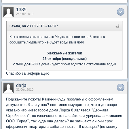
1385
24 Oct 2010
Lewka, on 23.10.2010 - 14:31:
Как вывешивать списки что УК должны они не забывают а
сообщить людям что не будет воды им в лом!
Уважаемые жители!
25 октября (понедельник)
с 9-00 до18-00
в доме будет производиться отключение воды!
Спасибо за информацию
darja
31 Oct 2010
Подскажите пож-та! Какие-нибудь проблемы с оформлением
документов были у вас? еще меня смущает то, что в договоре
указано что инвестором дома Лорха 8 является "Держава
Стройинвест", но изначально то на сайте фигурировала компания
ООО "Город", так куда она делась? не загибают ли они срок
оформления квартиры в собственность - 8 месяцев? (по моему