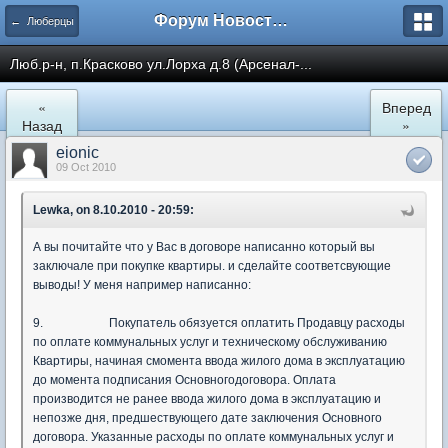
Форум Новостройки
← Люберцы
Люб.р-н, п.Красково ул.Лорха д.8 (Арсенал-...
«
Вперед
Назад
»
eionic
09 Oct 2010
Lewka, on 8.10.2010 - 20:59:
А вы почитайте что у Вас в договоре написанно который вы
заключале при покупке квартиры. и сделайте соответсвующие
выводы! У меня например написанно:
9.
Покупатель обязуется оплатить Продавцу расходы
по оплате коммунальных услуг и техническому обслуживанию
Квартиры, начиная смомента ввода жилого дома в эксплуатацию
до момента подписания Основногодоговора. Оплата
производится не ранее ввода жилого дома в эксплуатацию и
непозже дня, предшествующего дате заключения Основного
договора. Указанные расходы по оплате коммунальных услуг и