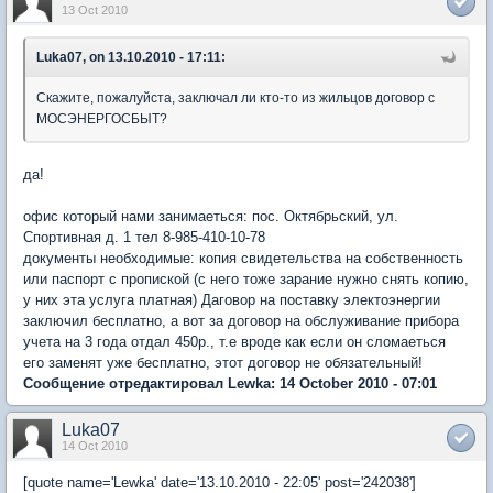
13 Oct 2010
Luka07, on 13.10.2010 - 17:11:
Cкажите, пожалуйста, заключал ли кто-то из жильцов договор с
МОСЭНЕРГОСБЫТ?
да!
офис который нами занимаеться: пос. Октябрьский, ул.
Спортивная д. 1 тел 8-985-410-10-78
документы необходимые: копия свидетельства на собственность
или паспорт с пропиской (с него тоже зарание нужно снять копию,
у них эта услуга платная) Даговор на поставку электоэнергии
заключил бесплатно, а вот за договор на обслуживание прибора
учета на 3 года отдал 450р., т.е вроде как если он сломаеться
его заменят уже бесплатно, этот договор не обязательный!
Сообщение отредактировал Lewka: 14 October 2010 - 07:01
Luka07
14 Oct 2010
[quote name='Lewka' date='13.10.2010 - 22:05' post='242038']