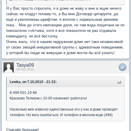
Я у Вас просто спросила, я в доме не живу и мне в ящик ничего
сейчас не кладут почему-то, а Вы мне Договорр цитируете, да
ещё и увеличинны шрифтом, я вполне с нормальным зрением
пока... Мне до этого квитанцию дали, но там вода пощитана не по
покозателю счётчика, хотя я все показатели не раз отдавала
коменданту, но всё бестолку.
Очень жаль, что в нашем недружном доме нет таки независимой
от своих эмоций инициативной группы с адекватным поведением,
у которой бы люди не живущие в доме могли бы всё узнать!
Tasya09
09 Oct 2010
Lewka, on 7.10.2010 - 21:32:
8-499-501-19-99
Красково Телеком с 10-00 начинают работать!
Насколько мне извесно единственные кто у нас в доме проводят
телефон. Но могу ошибаться. И телефон в месном коде (498)
Спасибо большое!