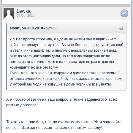
Lewka
09 Oct 2010
eionic, on 9.10.2010 - 12:05:
Я у Вас просто спросила, я в доме не живу и мне в ящик ничего
сейчас не кладут почему-то, а Вы мне Договорр цитируете, да ещё
и увеличинны шрифтом, я вполне с нормальным зрением пока...
Мне до этого квитанцию дали, но там вода пощитана не по
покозателю счётчика, хотя я все показатели не раз отдавала
коменданту, но всё бестолку.
Очень жаль, что в нашем недружном доме нет таки независимой
от своих эмоций инициативной группы с адекватным поведением,
у которой бы люди не живущие в доме могли бы всё узнать!
А я просто ответил на ваш вопрос в плане заданного! У всех
разные договора!
Так то что с вас берут не по счетчику звоните в УК и задавайте
вопрсы, Вам же не сосед начисляет платеж за воду!