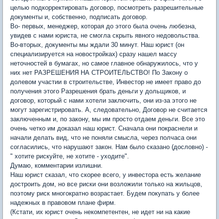
целью подкорректировать договор, посмотреть разрешительные
документы и, собственно, подписать договор.
Во- первых, менеджер, которая до этого была очень любезна,
увидев с нами юриста, не смогла скрыть явного недовольства.
Во-вторых, документы мы ждали 30 минут. Наш юрист (он
специализируется на новостройках) сразу нашел массу
неточностей в бумагах, но самое главное обнаружилось, что у
них нет РАЗРЕШЕНИЯ НА СТРОИТЕЛЬСТВО! По Закону о
долевом участии в строительстве, Инвестор не имеет право до
получения этого Разрешения брать деньги у дольщиков, и
договор, который с нами хотели заключить, они из-за этого не
могут зарегистрировать. А, следовательно, Договор не считается
заключенным и, по закону, мы им просто отдаем деньги. Все это
очень четко им доказал наш юрист. Сначала они покраснели и
начали делать вид, что не поняли смысла, через полчаса они
согласились, что нарушают закон. Нам было сказано (дословно) -
" хотите рискуйте, не хотите - уходите".
Думаю, комментарии излишни.
Наш юрист сказал, что скорее всего, у инвестора есть желание
достроить дом, но все риски они возложили только на жильцов,
поэтому риск многократно возрастает. Будем покупать у более
надежных в правовом плане фирм.
(Кстати, их юрист очень некомпетентен, не идет ни на какие