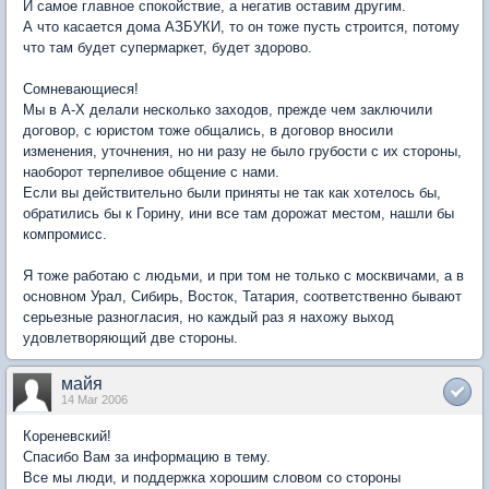
И самое главное спокойствие, а негатив оставим другим.
А что касается дома АЗБУКИ, то он тоже пусть строится, потому
что там будет супермаркет, будет здорово.
Сомневающиеся!
Мы в А-Х делали несколько заходов, прежде чем заключили
договор, с юристом тоже общались, в договор вносили
изменения, уточнения, но ни разу не было грубости с их стороны,
наоборот терпеливое общение с нами.
Если вы действительно были приняты не так как хотелось бы,
обратились бы к Горину, ини все там дорожат местом, нашли бы
компромисс.
Я тоже работаю с людьми, и при том не только с москвичами, а в
основном Урал, Сибирь, Восток, Татария, соответственно бывают
серьезные разногласия, но каждый раз я нахожу выход
удовлетворяющий две стороны.
майя
14 Mar 2006
Кореневский!
Спасибо Вам за информацию в тему.
Все мы люди, и поддержка хорошим словом со стороны