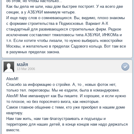
об этом, но чтобы настолько...
Как бы дела не шли, наш дом быстрее построят. У на всего две
секции, а у АЗБУКИ минимум четыре.
И еще пару слов о сомневающихся. Вы, видимо, плохо знакомы
с формами строительства в Подмосковье. Вариант А-Х
стандартный для развивающихся строительных фирм. Редкое
исключение составляют тяжеловесы типа АЗБУКИ, ИНКОМа и
т.п. Если хотите чтобы лизали, то нужно выбирать новостройки
Москвы, и желательно в пределах Садового кольца. Вот там все
в разумных пределах закона.
майя
13 Mar 2006
AlexM!
Спасибо за информацию о стройке. А, то , новых фоток нет,
только тел. переговоры. Мы не ездили, была в командировке.
AlexM! Мне импанирует как Вы пишите. И хорошее, и если нужно
то плохое, но без поросячего визга, как некоторые.
Самое главное общение с теми, кто уже приобрел в нашем доме
квартиру.
Нам там жить, нам там благоустраивать и подъезды и
территорию для наших детей, в конце концов нам надо держаться
вместе.