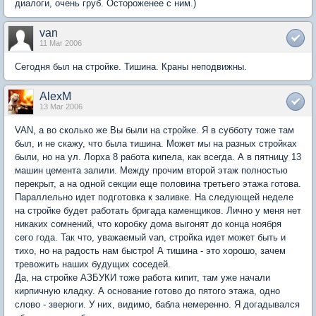
диалоги, очень груб. Остороженее с ним.)
van
11 Mar 2006
Сегодня был на стройке. Тишина. Краны неподвижны.
AlexM
13 Mar 2006
VAN, а во сколько же Вы были на стройке. Я в субботу тоже там
был, и не скажу, что была тишина. Может мы на разных стройках
были, но на ул. Лорха 8 работа кипела, как всегда. А в пятницу 13
машин цемента залили. Между прочим второй этаж полностью
перекрыт, а на одной секции еще половина третьего этажа готова.
Параллельно идет подготовка к заливке. На следующей неделе
на стройке будет работать бригада каменщиков. Лично у меня нет
никаких сомнений, что коробку дома выгонят до конца ноября
сего года. Так что, уважаемый van, стройка идет может быть и
тихо, но на радость нам быстро! А тишина - это хорошо, зачем
тревожить наших будущих соседей.
Да, на стройке АЗБУКИ тоже работа кипит, там уже начали
кирпичную кладку. А основание готово до пятого этажа, одно
слово - зверюги. У них, видимо, бабла немеренно. Я догадывался