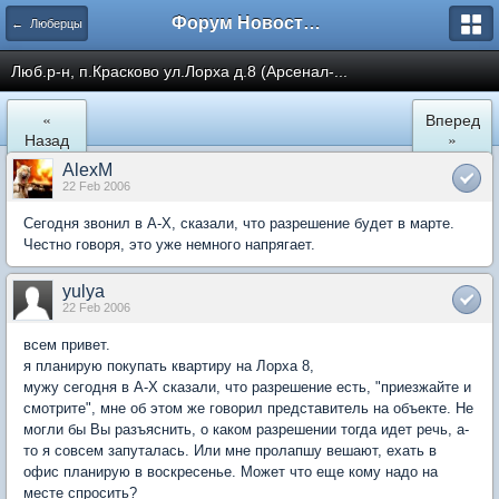
Форум Новостройки
← Люберцы
Люб.р-н, п.Красково ул.Лорха д.8 (Арсенал-...
«
Вперед
Назад
»
AlexM
22 Feb 2006
Сегодня звонил в А-Х, сказали, что разрешение будет в марте.
Честно говоря, это уже немного напрягает.
yulya
22 Feb 2006
всем привет.
я планирую покупать квартиру на Лорха 8,
мужу сегодня в А-Х сказали, что разрешение есть, "приезжайте и
смотрите", мне об этом же говорил представитель на объекте. Не
могли бы Вы разъяснить, о каком разрешении тогда идет речь, а-
то я совсем запуталась. Или мне пролапшу вешают, ехать в
офис планирую в воскресенье. Может что еще кому надо на
месте спросить?