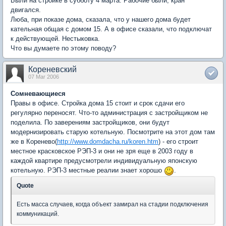
Были на стройке в субботу 4 марта. Рабочие были, кран
двигался.
Люба, при показе дома, сказала, что у нашего дома будет
кательная общая с домом 15. А в офисе сказали, что подключат
к действующей. Нестыковка.
Что вы думаете по этому поводу?
Кореневский
07 Mar 2006
Сомневающиеся
Правы в офисе. Стройка дома 15 стоит и срок сдачи его
регулярно переносят. Что-то администрация с застройщиком не
поделила. По заверениям застройщиков, они будут
модернизировать старую котельную. Посмотрите на этот дом там
же в Коренево(
http://www.domdacha.ru/koren.htm
) - его строит
местное красковское РЭП-3 и они не зря еще в 2003 году в
каждой квартире предусмотрели индивидуальную японскую
котельную. РЭП-3 местные реалии знает хорошо
.
Quote
Есть масса случаев, когда объект замирал на стадии подключения
коммуникаций.