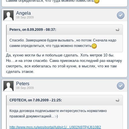
самим определиться, что туда можено поместить
Angela
08 Sep 2009
Peters, on 8.09.2009 - 08:37:
Спасибо. Замерщиков будем вызывать , но потом. Сначала надо
самим определиться, что туда можено поместить
Да, кухню могли бы и побольше сделать. Хоть метров 10 бы.
Но....и на этом спасибо. Сама приезжала последний раз квартиру
смотреть, вся избегалась по этой кухне, в мыслях, что же там
сделать этакое.
Peters
08 Sep 2009
CFDTECH, on 7.09.2009 - 21:25:
Когда договора подписываете интересуестесь нормативно
правовой документацией... :-)
http://www.mos.ru/wps/portal/!ut/p/c1/...U902N9TP4J610B2