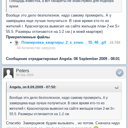
Площадь известна, а вот габариты не знаю.Нужно для подбора
кухни
Вообще это дело безполезное, надо самому промерить. А у
замерщика еще лучше получиться. В свое время кто-то из
жителей г. Красногорска вывесил на сайте жильцов план 2-ки S=
55.5. Размеры отличаются на 1-2 см.( в моей квартире)
Прикрепленные файлы
Планировка_квартиры_2_х_комн.__55_48_.gif
16.74К
46 Количество загрузок:
Сообщение отредактировал Angela: 08 September 2009 - 08:01
Peters
08 Sep 2009
Angela, on 8.09.2009 - 07:50:
Вообще это дело безполезное, надо самому промерить. А у
замерщика еще лучше получиться. В свое время кто-то из
жителей г. Красногорска вывесил на сайте жильцов план 2-ки S=
55.5. Размеры отличаются на 1-2 см.
Спасибо. Замерщиков будем вызывать , но потом. Сначала надо