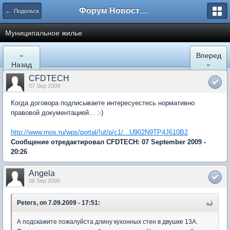
Форум Новостройки
← Подольск
Муниципальное жилье
«
Вперед
Назад
»
CFDTECH
07 Sep 2009
Когда договора подписываете интересуестесь нормативно
правовой документацией... :-)
http://www.mos.ru/wps/portal/!ut/p/c1/...U902N9TP4J610B2
Сообщение отредактировал CFDTECH: 07 September 2009 -
20:26
Angela
08 Sep 2009
Peters, on 7.09.2009 - 17:51:
А подскажите пожалуйста длину кухонных стен в двушке 13А.