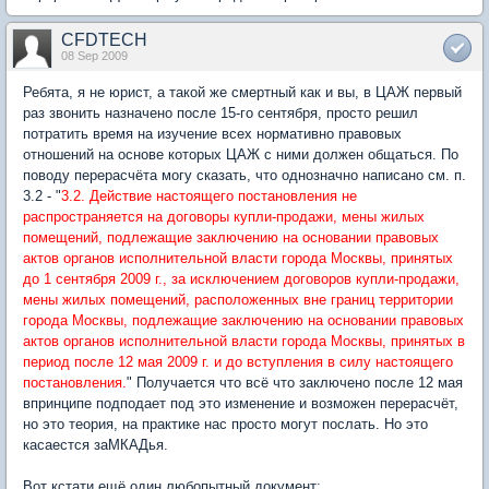
CFDTECH
08 Sep 2009
Ребята, я не юрист, а такой же смертный как и вы, в ЦАЖ первый
раз звонить назначено после 15-го сентября, просто решил
потратить время на изучение всех нормативно правовых
отношений на основе которых ЦАЖ с ними должен общаться. По
поводу перерасчёта могу сказать, что однозначно написано см. п.
3.2 - "
3.2. Действие настоящего постановления не
распространяется на договоры купли-продажи, мены жилых
помещений, подлежащие заключению на основании правовых
актов органов исполнительной власти города Москвы, принятых
до 1 сентября 2009 г., за исключением договоров купли-продажи,
мены жилых помещений, расположенных вне границ территории
города Москвы, подлежащие заключению на основании правовых
актов органов исполнительной власти города Москвы, принятых в
период после 12 мая 2009 г. и до вступления в силу настоящего
постановления.
" Получается что всё что заключено после 12 мая
впринципе подподает под это изменение и возможен перерасчёт,
но это теория, на практике нас просто могут послать. Но это
касаестся заМКАДья.
Вот кстати ещё один любопытный документ: