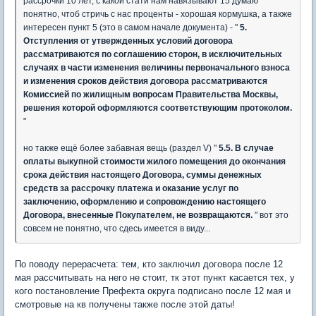
рассрочки 10 лет, с какой стати нам навязывают 15 думаю
понятно, чтоб стричь с нас проценты - хорошая кормушка, а также
интересен пункт 5 (это в самом начале документа) - "
5.
Отступления от утвержденных условий договора
рассматриваются по соглашению сторон, в исключительных
случаях в части изменения величины первоначального взноса
и изменения сроков действия договора рассматриваются
Комиссией по жилищным вопросам Правительства Москвы,
решения которой оформляются соответствующим протоколом.
"
но также ещё более забавная вещь (раздел V) "
5.5. В случае
оплаты выкупной стоимости жилого помещения до окончания
срока действия настоящего Договора, суммы денежных
средств за рассрочку платежа и оказание услуг по
заключению, оформлению и сопровождению настоящего
Договора, внесенные Покупателем, не возвращаются.
" вот это
совсем не понятно, что сдесь имеется в виду...
По поводу перерасчета: тем, кто заключил договора после 12
мая рассчитывать на него не стоит, тк этот пункт касается тех, у
кого постановление Префекта округа подписано после 12 мая и
смотровые на кв получены также после этой даты!