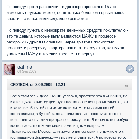
По поводу срока рассрочки - в договоре прописано 15 лет...
изменить я думаю можно, если только большой первый взнос
внести... это все индивидуально решается....
По поводу пункта о невозврате денежных средств покупателю -
это те деньги, которые выплачиваются ЦАЖу в процессе
рассрочки - другими словами, через три года полностью
погашаете рассрочку, квартира ваша, а те средства, кот были
уплачены ЦАЖу в течении трех лет не вернут!
gallina
08 Sep 2009
CFDTECH, on 8.09.2009 - 12:21:
Вот в этом всё и дело, НАШИ условия, простите это чьи ВАШИ, т.е.
ихние ЦАЖевские, существуют постановления правительства, вот
и хотелось бы чтоб они их исполняли. А то мы сами на всё
соглашаемся, а буквой закона пользоваться неполучаеться от
незнания, а они этим прекрасно пользуются. Я конечно попробую
воспользоваться Комиссией по жилищным вопросам
Правительства Москвы, для изменения условий, но думаю что с
гос. машиной физическому лицу не справиться. А по поводу того,