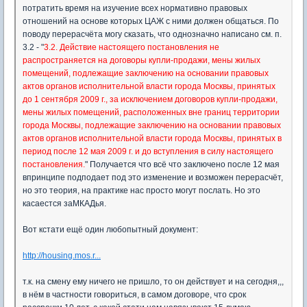
потратить время на изучение всех нормативно правовых
отношений на основе которых ЦАЖ с ними должен общаться. По
поводу перерасчёта могу сказать, что однозначно написано см. п.
3.2 - "
3.2. Действие настоящего постановления не
распространяется на договоры купли-продажи, мены жилых
помещений, подлежащие заключению на основании правовых
актов органов исполнительной власти города Москвы, принятых
до 1 сентября 2009 г., за исключением договоров купли-продажи,
мены жилых помещений, расположенных вне границ территории
города Москвы, подлежащие заключению на основании правовых
актов органов исполнительной власти города Москвы, принятых в
период после 12 мая 2009 г. и до вступления в силу настоящего
постановления.
" Получается что всё что заключено после 12 мая
впринципе подподает под это изменение и возможен перерасчёт,
но это теория, на практике нас просто могут послать. Но это
касаестся заМКАДья.
Вот кстати ещё один любопытный документ:
http://housing.mos.r...
т.к. на смену ему ничего не пришло, то он действует и на сегодня,,,
в нём в частности говориться, в самом договоре, что срок