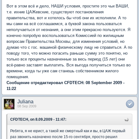
Вот в этом всё и дело, НАШИ условия, простите это чьи ВАШИ,
т.е. ихние ЦАЖевские, существуют постановления
правительства, вот и хотелось бы чтоб они их исполняли. А то
мы сами на всё соглашаемся, а буквой закона пользоваться
неполучаеться от незнания, а они этим прекрасно пользуются. Я
конечно попробую воспользоваться Комиссией по жилищным
вопросам Правительства Москвы, для изменения условий, но
думаю что с гос. машиной физическому лицу не справиться. А по
поводу того, что можно погасить раньше сумму это понятно, но
только все проценты назначенные за весь период (15 лет) они
всё-равно заставят выплатить. Вся выгода получиться только во
времени, когда ты уже сам станешь собственником жилого
помещения.
Сообщение отредактировал CFDTECH: 08 September 2009 -
11:22
Juliana
08 Sep 2009
CFDTECH, on 8.09.2009 - 11:47:
Ребята, я не юрист, а такой же смертный как и вы, в ЦАЖ первый
раз звонить назначено после 15-го сентября, просто решил