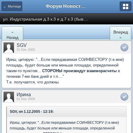
Форум Новостройки
← Мытищи
ул. Индустриальная д.3 к.3 и д.7 к.3 (быв....
«
Вперед
Назад
»
SGV
01 Dec 2005
Ириш, цитирую: "...Если передаваемая СОИНВЕСТОРУ (т.е.мне)
площадь, будет больше или меньше площади, определенной
таким-то пунктом...
СТОРОНЫ произведут взаиморасчеты
в
течении 7-ми банк.дней и т.п...."
Т.е. получается, что должны.
Ирина
01 Dec 2005
SGV, on 1.12.2005 - 12:19:
Ириш, цитирую: "...Если передаваемая СОИНВЕСТОРУ (т.е.мне)
площадь, будет больше или меньше площади, определенной