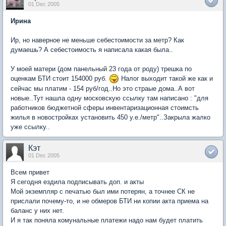
01 Dec 2005
Ирина
Ир, но наверное не меньше себестоимости за метр? Как
думаешь? А себестоимость я написала какая была..
У моей матери (дом панельный 23 года от роду) трешка по
оценкам БТИ стоит 154000 руб.
Налог выходит такой же как и
сейчас мы платим - 154 руб/год..Но это страые дома..А вот
новые..Тут нашла одну московскую ссылку там написано : "для
работников бюджетной сферы инвентаризационная стоимсть
жилья в новостройках установить 450 у.е./метр"..Закрыла жалко
уже ссылку..
Кэт
01 Dec 2005
Всем привет
Я сегодня ездила подписывать доп. и акты
Мой экземпляр с печатью был ими потерян, а точнее СК не
прислали почему-то, и не обмеров БТИ ни копии акта приема на
баланс у них нет.
И я так поняла комунальные платежи надо нам будет платить