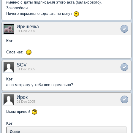
именно с даты подписания этого акта (балансового).
Заколебали
Ничего нормально сделать не могут
Иришечка
01 Dec 2005
Кэт
Слов нет..
SGV
01 Dec 2005
Кэт
а по метражу у тебя все нормально?
Ирок
01 Dec 2005
Всем привет!
Кэт
Quote