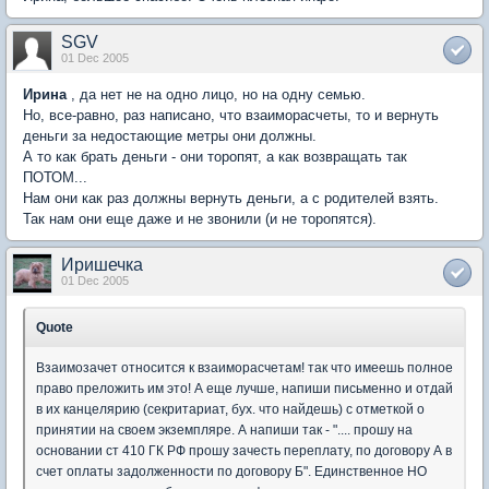
SGV
01 Dec 2005
Ирина
, да нет не на одно лицо, но на одну семью.
Но, все-равно, раз написано, что взаиморасчеты, то и вернуть
деньги за недостающие метры они должны.
А то как брать деньги - они торопят, а как возвращать так
ПОТОМ...
Нам они как раз должны вернуть деньги, а с родителей взять.
Так нам они еще даже и не звонили (и не торопятся).
Иришечка
01 Dec 2005
Quote
Взаимозачет относится к взаиморасчетам! так что имеешь полное
право преложить им это! А еще лучше, напиши письменно и отдай
в их канцелярию (секритариат, бух. что найдешь) с отметкой о
принятии на своем экземпляре. А напиши так - ".... прошу на
основании ст 410 ГК РФ прошу зачесть переплату, по договору А в
счет оплаты задолженности по договору Б". Единственное НО