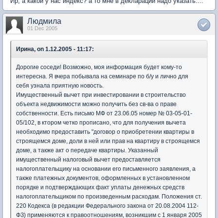
Ир, а какой у нас индекс? а то мне в декларации надо указать....
Людмила
01 Dec 2005
Ирина, on 1.12.2005 - 11:17:
Дорогие соседи! Возможно, моя информация будет кому-то
интересна. Я вчера побывала на семинаре по б/у и лично для
себя узнала приятную новость.
Имущественный вычет при инвестировании в строительство
объекта недвижимости можно получить без св-ва о праве
собственности. Есть письмо МФ от 23.06.05 номер № 03-05-01-
05/102, в ктором четко прописано, что для получения вычета
необходимо предоставить "договор о приобретении квартиры в
строящемся доме, доли в ней или прав на квартиру в строящемся
доме, а также акт о передаче квартиры. Указанный
имущественный налоговый вычет предоставляется
налогоплательщику на основании его письменного заявления, а
также платежных документов, оформленных в установленном
порядке и подтверждающих факт уплаты денежных средств
налогоплательщиком по произведенным расходам. Положения ст.
220 Кодекса (в редакции Федерального закона от 20.08.2004 112-
ФЗ) применяются к правоотношениям, возникшим с 1 января 2005