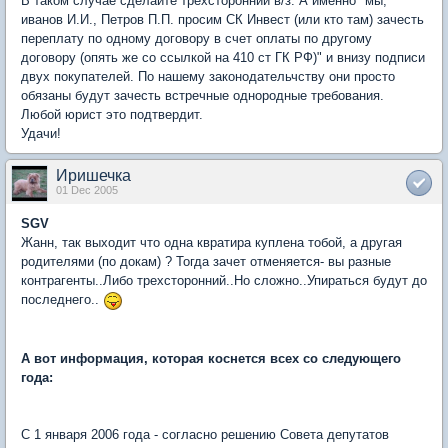
В таком случае сделайте трехсторонний в/з. А именно "мы,
иванов И.И., Петров П.П. просим СК Инвест (или кто там) зачесть
переплату по одному договору в счет оплаты по другому
договору (опять же со ссылкой на 410 ст ГК РФ)" и внизу подписи
двух покупателей. По нашему законодательчству они просто
обязаны будут зачесть встречные однородные требования.
Любой юрист это подтвердит.
Удачи!
Иришечка
01 Dec 2005
SGV
Жанн, так выходит что одна квратира куплена тобой, а другая
родителями (по докам) ? Тогда зачет отменяется- вы разные
контрагенты..Либо трехсторонний..Но сложно..Упираться будут до
последнего..
А вот информация, которая коснется всех со следующего
года:
С 1 января 2006 года - согласно решению Совета депутатов