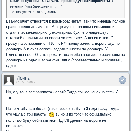
таким-то пунктом...
СТОРОНЫ произведут взаиморасчеты
в
течении 7-ми банк.дней и т.п...."
Т.е. получается, что должны.
Взаимозачет относится к взаиморасчетам! так что имеешь полное
право преложить им это! А еще лучше, напиши письменно и
отдай в их канцелярию (секритариат, бух. что найдешь) с
отметкой о принятии на своем экземпляре. А напиши так - "....
прошу на основании ст 410 ГК РФ прошу зачесть переплату, по
договору А в счет оплаты задолженности по договору Б".
Единственное НО -это прокатит если обе квартиры оформлены по
договору на одно и то же физ. лицо (соответственно и продавец
один).
Ирина
01 Dec 2005
Ир, а у тебя все зарплата белая? Тогда смысл конечно есть..А
так
Не то чтобы вся белая (такая роскошь была 3 года назад, дура
что ушла с той работы!
) , но и из того что официально
получаю буду отбивать мой НДФЛ! деньги на дороге не
валяются.