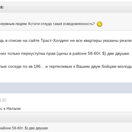
48:
 нервным людям. Кстати откуда такая осведомленность?
дь в списке на сайте Траст-Холдинг не все квартиры указаны реа
них только переуступка прав (цены в районе 58-60т. $) две двушки.
илые соседи по кв.186... и терпеливые к Вашим двум бойцам-молод
8:30
с к Натали
айоне 58-60т. $) две двушки.