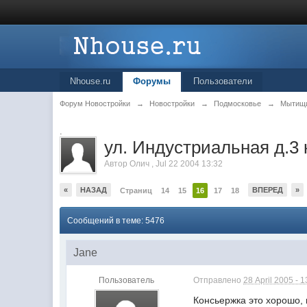
Nhouse.ru
Форумы
Пользователи
Форум Новостройки
→
Новостройки
→
Подмосковье
→
Мытищ
.
ул. Индустриальная д.3 
Автор
Олич
,
Jul 22 2004 13:32
«
НАЗАД
ВПЕРЕД
»
Страниц
14
15
16
17
18
Сообщений в теме: 5476
Jane
Пользователь
Отправлено
28 April 2005 - 1
Консьержка это хорошо, 