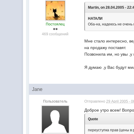
Martin, on 28.04.2005 - 22:
НАТАЛИ
Постоялец
Оба-на, надеюсь не очень
469 сообщений
Мне стало интересно, ве
на продажу поставят.
Позвонила им, но увы ,у 
Я думаю ,у Вас будут м
Jane
Пользователь
Отправлено
29 April 2005 - 0
Доброе утро всем! Вопро
Quote
переуступка прав (цены в р