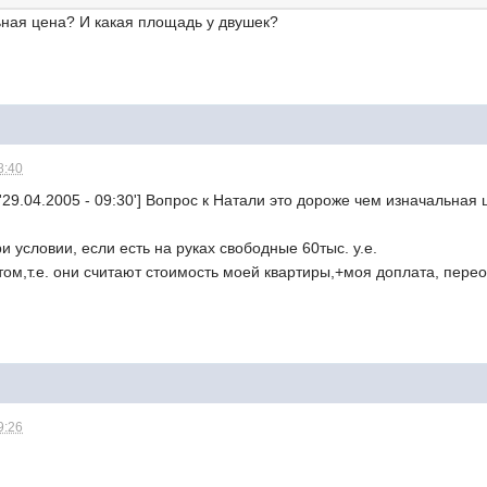
ьная цена? И какая площадь у двушек?
8:40
='29.04.2005 - 09:30'] Вопрос к Натали это дороже чем изначальная
и условии, если есть на руках свободные 60тыс. у.е.
ом,т.е. они считают стоимость моей квартиры,+моя доплата, пере
9:26