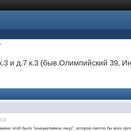
и
к.3 и д.7 к.3 (быв.Олимпийский 39, И
3:33
важно чтоб было "инициативное лицо", которое смогло бы всех орг