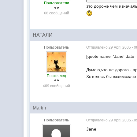
Пользователи
это дороже чем изначал
68 сообщений
НАТАЛИ
Пользователь
Отправлено
29 April 2005 - 0
[quote name='Jane' date
Думаю,что не дорого - пр
Постоялец
Хотелось бы взаимозачет
469 сообщений
Martin
Пользователь
Отправлено
29 April 2005 - 0
Jane