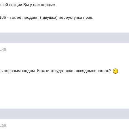
Вашей секции Вы у нас первые.
.186 - так её продают ( двушка) переуступка прав.
1:48
нь нервным людям. Кстати откуда такая осведомленность?
1:59