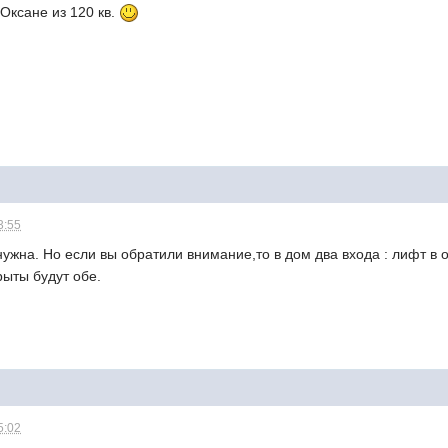
Оксане из 120 кв.
3:55
нужна. Но если вы обратили внимание,то в дом два входа : лифт в 
рыты будут обе.
5:02