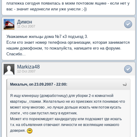
платежка сегодня появилась в моем почтовом ящике - если нет у
вас - значит недонесли или уже унесли ;-))
Димон
11 Oct 2007
Уважаемые жильцы дома №7 к3 подъезд 3.
Если кто знает номер телефона организации, которая занимается
нашим домофоном, то пожалуйста, напишите его на форуме.
Спасибо...
Markiza48
12 Oct 2007
Михалыч, on 23.09.2007 - 22:00:
Я ищу клинершу (домработницу) для уборки 2-х комнатной
квартиры , глажки. Желательно не из приезжих хотя понимаю что
может хочу многово , но лучше дольше искать чем потом кусать
локти , что сам пустил лису в курятник.
Может кто порекомедует кандидатуру или подскажет где искать
т.к. на объявления отвечают личности не вселяющие никакого
доверия.