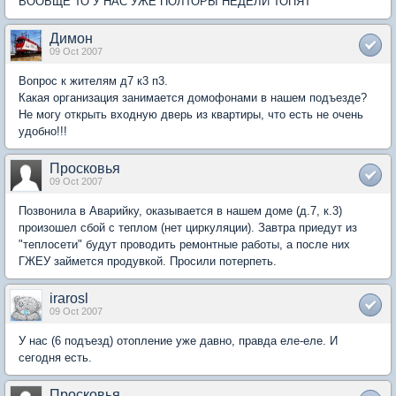
ВООБЩЕ ТО У НАС УЖЕ ПОЛТОРЫ НЕДЕЛИ ТОПЯТ
Димон
09 Oct 2007
Вопрос к жителям д7 к3 п3.
Какая организация занимается домофонами в нашем подъезде?
Не могу открыть входную дверь из квартиры, что есть не очень
удобно!!!
Просковья
09 Oct 2007
Позвонила в Аварийку, оказывается в нашем доме (д.7, к.3)
произошел сбой с теплом (нет циркуляции). Завтра приедут из
"теплосети" будут проводить ремонтные работы, а после них
ГЖЕУ займется продувкой. Просили потерпеть.
irarosl
09 Oct 2007
У нас (6 подъезд) отопление уже давно, правда еле-еле. И
сегодня есть.
Просковья