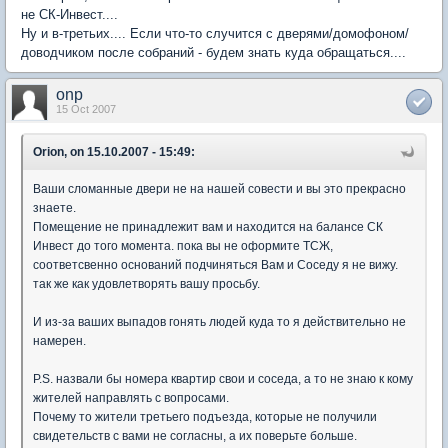
не СК-Инвест....
Ну и в-третьих.... Если что-то случится с дверями/домофоном/
доводчиком после собраний - будем знать куда обращаться....
onp
15 Oct 2007
Orion, on 15.10.2007 - 15:49:
Ваши сломанные двери не на нашей совести и вы это прекрасно
знаете.
Помещение не принадлежит вам и находится на балансе СК
Инвест до того момента. пока вы не оформите ТСЖ,
соответсвенно оснований подчиняться Вам и Соседу я не вижу.
так же как удовлетворять вашу просьбу.
И из-за ваших выпадов гонять людей куда то я действительно не
намерен.
P.S. назвали бы номера квартир свои и соседа, а то не знаю к кому
жителей направлять с вопросами.
Почему то жители третьего подъезда, которые не получили
свидетельств с вами не согласны, а их поверьте больше.