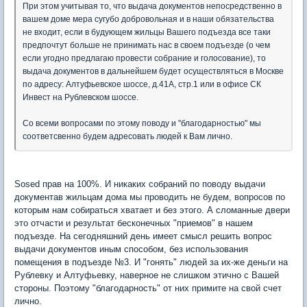
При этом учитывая то, что выдача документов непосредственно в
вашем доме мера сугубо добровольная и в наши обязательства
не входит, если в будующем жильцы Вашего подъезда все таки
предпочтут больше не принимать нас в своем подъезде (о чем
если угодно предлагаю провести собрание и голосование), то
выдача документов в дальнейшем будет осуществляться в Москве
по адресу: Алтуфьевское шоссе, д.41А, стр.1 или в офисе СК
Инвест на Рублевском шоссе.
Со всеми вопросами по этому поводу и "благодарностью" мы
соответсвенно будем адресовать людей к Вам лично.
Sosed прав на 100%. И никаких собраний по поводу выдачи
документав жильцам дома мы проводить не будем, вопросов по
которым нам собираться хватает и без этого. А сломанные двери
это отчасти и результат бесконечных "приемов" в нашем
подъезде. На сегодняшний день имеет смысл решить вопрос
выдачи документов иным способом, без использования
помещения в подъезде №3. И "гонять" людей за их-же деньги на
Рублевку и Алтуфьевку, наверное не слишком этично с Вашей
стороны. Поэтому "благодарность" от них примите на свой счет
лично.