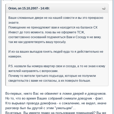
Orion, on 15.10.2007 - 14:49:
Ваши сломанные двери не на нашей совести и вы это прекрасно
знаете.
Помещение не принадлежит вам и находится на балансе СК
Инвест до того момента. пока вы не оформите ТСЖ,
соответсвенно оснований подчиняться Вам и Соседу я не вижу.
так же как удовлетворять вашу просьбу.
И из-за ваших выпадов гонять людей куда то я действительно не
намерен.
P.S. назвали бы номера квартир свои и соседа, а то не знаю к кому
жителей направлять с вопросами.
Почему то жители третьего подъезда, которые не получили
свидетельств с вами не согласны, а их поверьте больше.
Во-первых, никто Вас не обвиняет в ломке дверей и доводчиков.
Но то, что во время Ваших собраний снимали доводчик - факт.
Кто вырывал провода домофона - к сожалению, не видел, иначе
разговор был бы другой с этим "умельцем"...
Во-вторых, Вы имеете право на пользование помещений? Вы же