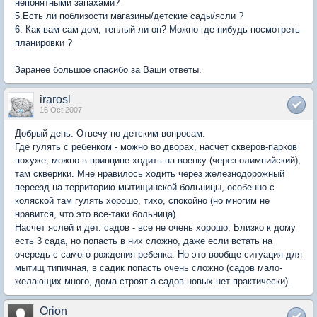
непонятными запахами?
5.Есть ли поблизости магазины/детские сады/ясли ?
6. Как вам сам дом, теплый ли он? Можно где-нибудь посмотреть
планировки ?
Заранее большое спасибо за Ваши ответы.
irarosl
16 Oct 2007
Добрый день. Отвечу по детским вопросам.
Где гулять с ребенком - можно во дворах, насчет скверов-парков
похуже, можно в принципе ходить на военку (через олимпийский),
там скверики. Мне нравилось ходить через железнодорожный
переезд на территорию мытищинской больницы, особенно с
коляской там гулять хорошо, тихо, спокойно (но многим не
нравится, что это все-таки больница).
Насчет яслей и дет. садов - все не очень хорошо. Близко к дому
есть 3 сада, но попасть в них сложно, даже если встать на
очередь с самого рождения ребенка. Но это вообще ситуация для
мытищ типичная, в садик попасть очень сложно (садов мало-
желающих много, дома строят-а садов новых нет практически).
Orion