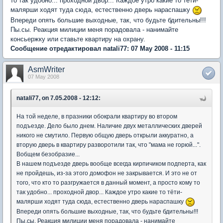
то так удобно... проходной двор... Каждое утро какие то тёти-
малярши ходят туда сюда, естественно дверь нараспашку
Впереди опять большие выходные, так, что будьте бдительны!!!
Пы.сы. Реакция милиции меня порадовала - нанимайте
консьержку или ставьте квартиру на охрану.
Сообщение отредактировал natali77: 07 May 2008 - 11:15
AsmWriter
07 May 2008
natali77, on 7.05.2008 - 12:12:
На той неделе, в празники обокрали квартиру во втором
подъезде. Дело было днем. Наличие двух металлических дверей
никого не смутило. Первую общую дверь открыли аккуратно, а
вторую дверь в квартиру разворотили так, что "мама не горюй...".
Вобщем безобразие...
В нашем подъезде дверь вообще всегда кирпичиком подперта, как
не пройдешь, из-за этого домофон не закрывается. И это не от
того, что кто то разгружается в данный момент, а просто кому то
так удобно... проходной двор... Каждое утро какие то тёти-
малярши ходят туда сюда, естественно дверь нараспашку
Впереди опять большие выходные, так, что будьте бдительны!!!
Пы.сы. Реакция милиции меня порадовала - нанимайте