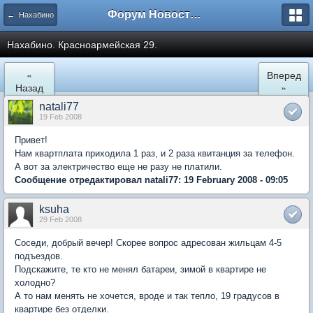
Форум Новостройки
← Нахабино
Нахабино. Красноармейская 29.
«
Вперед
Назад
»
natali77
19 Feb 2008
Привет!
Нам квартплата приходила 1 раз, и 2 раза квитанция за телефон.
А вот за электричество еще не разу не платили.
Сообщение отредактировал natali77: 19 February 2008 - 09:05
ksuha
29 Feb 2008
Соседи, добрый вечер! Скорее вопрос адресован жильцам 4-5
подъездов.
Подскажите, те кто не менял батареи, зимой в квартире не
холодно?
А то нам менять не хочется, вроде и так тепло, 19 градусов в
квартире без отделки.