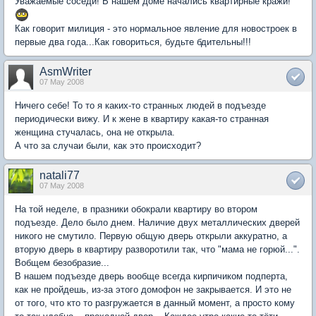
Уважаемые соседи! В нашем доме начались квартирные кражи!
Как говорит милиция - это нормальное явление для новостроек в
первые два года...Как говориться, будьте бдительны!!!
AsmWriter
07 May 2008
Ничего себе! То то я каких-то странных людей в подъезде
периодически вижу. И к жене в квартиру какая-то странная
женщина стучалась, она не открыла.
А что за случаи были, как это происходит?
natali77
07 May 2008
На той неделе, в празники обокрали квартиру во втором
подъезде. Дело было днем. Наличие двух металлических дверей
никого не смутило. Первую общую дверь открыли аккуратно, а
вторую дверь в квартиру разворотили так, что "мама не горюй...".
Вобщем безобразие...
В нашем подъезде дверь вообще всегда кирпичиком подперта,
как не пройдешь, из-за этого домофон не закрывается. И это не
от того, что кто то разгружается в данный момент, а просто кому