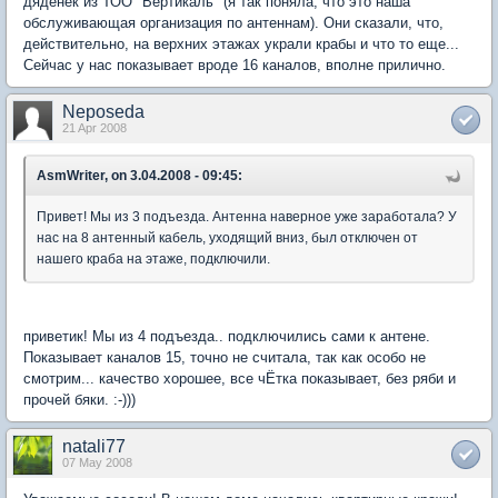
дяденек из ТОО "Вертикаль" (я так поняла, что это наша
обслуживающая организация по антеннам). Они сказали, что,
действительно, на верхних этажах украли крабы и что то еще...
Сейчас у нас показывает вроде 16 каналов, вполне прилично.
Neposeda
21 Apr 2008
AsmWriter, on 3.04.2008 - 09:45:
Привет! Мы из 3 подъезда. Антенна наверное уже заработала? У
нас на 8 антенный кабель, уходящий вниз, был отключен от
нашего краба на этаже, подключили.
приветик! Мы из 4 подъезда.. подключились сами к антене.
Показывает каналов 15, точно не считала, так как особо не
смотрим... качество хорошее, все чЁтка показывает, без ряби и
прочей бяки. :-)))
natali77
07 May 2008