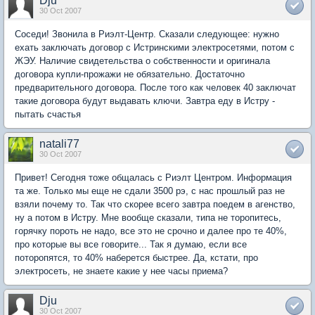
Dju
30 Oct 2007
Соседи! Звонила в Риэлт-Центр. Сказали следующее: нужно
ехать заключать договор с Истринскими электросетями, потом с
ЖЭУ. Наличие свидетельства о собственности и оригинала
договора купли-прожажи не обязательно. Достаточно
предварительного договора. После того как человек 40 заключат
такие договора будут выдавать ключи. Завтра еду в Истру -
пытать счастья
natali77
30 Oct 2007
Привет! Сегодня тоже общалась с Риэлт Центром. Информация
та же. Только мы еще не сдали 3500 рэ, с нас прошлый раз не
взяли почему то. Так что скорее всего завтра поедем в агенство,
ну а потом в Истру. Мне вообще сказали, типа не торопитесь,
горячку пороть не надо, все это не срочно и далее про те 40%,
про которые вы все говорите... Так я думаю, если все
поторопятся, то 40% наберется быстрее. Да, кстати, про
электросеть, не знаете какие у нее часы приема?
Dju
30 Oct 2007