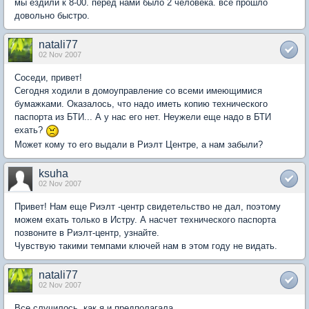
мы ездили к 8-00. перед нами было 2 человека. все прошло
довольно быстро.
natali77
02 Nov 2007
Соседи, привет!
Сегодня ходили в домоуправление со всеми имеющимися
бумажками. Оказалось, что надо иметь копию технического
паспорта из БТИ... А у нас его нет. Неужели еще надо в БТИ
ехать?
Может кому то его выдали в Риэлт Центре, а нам забыли?
ksuha
02 Nov 2007
Привет! Нам еще Риэлт -центр свидетельство не дал, поэтому
можем ехать только в Истру. А насчет технического паспорта
позвоните в Риэлт-центр, узнайте.
Чувствую такими темпами ключей нам в этом году не видать.
natali77
02 Nov 2007
Все случилось, как я и предполагала.