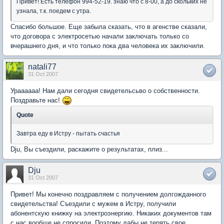
Привет! Есть телефон 994-52-19. знаю что с 8-00, а до скольких не
узнала, т.к. поедем с утра.
Спасибо большое. Еще забыла сказать, что в агенстве сказали,
что договора с электросетью начали заключать только со
вчерашнего дня, и что только пока два человека их заключили.
natali77
31 Oct 2007
Ураааааа! Нам дали сегодня свидетельсьво о собственности.
Поздравьте нас!
Quote
Завтра еду в Истру - пытать счастья
Dju, Вы съездили, раскажите о результатах, плиз...
Dju
31 Oct 2007
Привет! Мы конечно поздравляем с получением долгожданного
свидетельства! Съездили с мужем в Истру, получили
абонентскую книжку на электроэнергию. Никаких документов там
с нас вообще не спросили. Поэтому дабы не терять свое