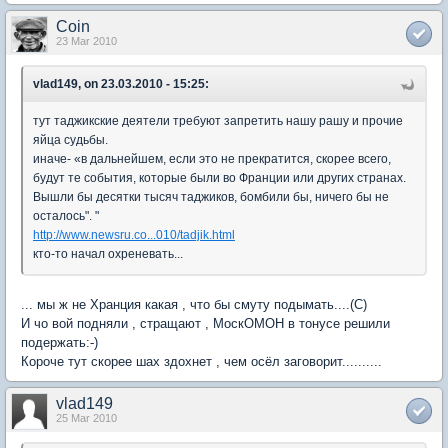
Coin
23 Mar 2010
vlad149, on 23.03.2010 - 15:25:
тут таджикские деятели требуют запретить нашу рашу и прочие
яйца судьбы.
иначе- «в дальнейшем, если это не прекратится, скорее всего,
будут те события, которые были во Франции или других странах.
Вышли бы десятки тысяч таджиков, бомбили бы, ничего бы не
осталось". "
http://www.newsru.co...010/tadjik.html
кто-то начал охреневать...
... мы ж не Хранция какая , что бы смуту подымать....(С)
И чо вой подняли , стращают , МоскОМОН в тонусе решили
подержать:-)
Короче тут скорее шах здохнет , чем осёл заговорит..........
vlad149
25 Mar 2010