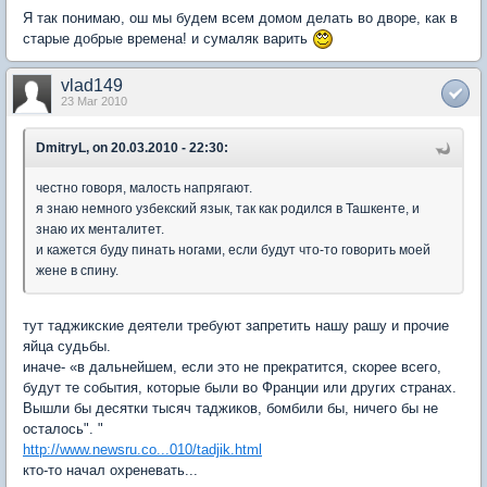
Я так понимаю, ош мы будем всем домом делать во дворе, как в
старые добрые времена! и сумаляк варить
vlad149
23 Mar 2010
DmitryL, on 20.03.2010 - 22:30:
честно говоря, малость напрягают.
я знаю немного узбекский язык, так как родился в Ташкенте, и
знаю их менталитет.
и кажется буду пинать ногами, если будут что-то говорить моей
жене в спину.
тут таджикские деятели требуют запретить нашу рашу и прочие
яйца судьбы.
иначе- «в дальнейшем, если это не прекратится, скорее всего,
будут те события, которые были во Франции или других странах.
Вышли бы десятки тысяч таджиков, бомбили бы, ничего бы не
осталось". "
http://www.newsru.co...010/tadjik.html
кто-то начал охреневать...