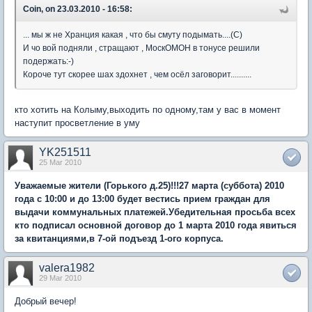
Coin, on 23.03.2010 - 16:58:
... мы ж не Хранция какая , что бы смуту подымать....(С)
И чо вой подняли , стращают , МоскОМОН в тонусе решили
подержать:-)
Короче тут скорее шах здохнет , чем осёл заговорит..........
кто хотить на Колыму,выходить по одному,там у вас в момент
наступит просветление в уму
YK251511
25 Mar 2010
Уважаемые жители (Горького д.25)!!!27 марта (суббота) 2010
года с 10:00 и до 13:00 будет вестись прием граждан для
выдачи коммунальных платежей.Убедительная просьба всех
кто подписал основной договор до 1 марта 2010 года явиться
за квитанциями,в 7-ой подъезд 1-ого корпуса.
valera1982
29 Mar 2010
Добрый вечер!