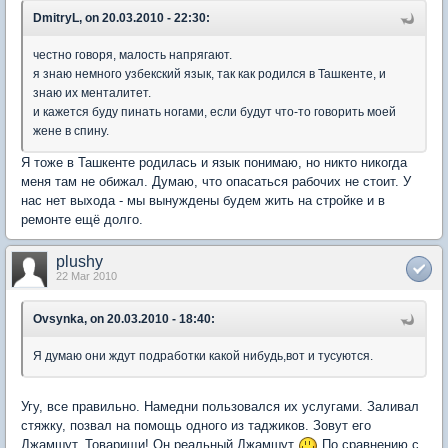
DmitryL, on 20.03.2010 - 22:30:
честно говоря, малость напрягают.
я знаю немного узбекский язык, так как родился в Ташкенте, и
знаю их менталитет.
и кажется буду пинать ногами, если будут что-то говорить моей
жене в спину.
Я тоже в Ташкенте родилась и язык понимаю, но никто никогда
меня там не обижал. Думаю, что опасаться рабочих не стоит. У
нас нет выхода - мы вынуждены будем жить на стройке и в
ремонте ещё долго.
plushy
22 Mar 2010
Ovsynka, on 20.03.2010 - 18:40:
Я думаю они ждут подработки какой нибудь,вот и тусуются.
Угу, все правильно. Намедни пользовался их услугами. Заливал
стяжку, позвал на помощь одного из таджиков. Зовут его
Джамшут. Товарищи! Он реальный Джамшут
По сравнению с