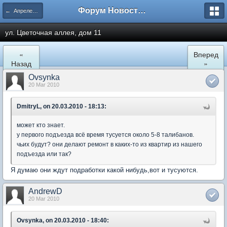
Форум Новостройки
← Апрелевка
ул. Цветочная аллея, дом 11
«
Вперед
Назад
»
Ovsynka
20 Mar 2010
DmitryL, on 20.03.2010 - 18:13:
может кто знает.
у первого подъезда всё время тусуется около 5-8 талибанов.
чьих будут? они делают ремонт в каких-то из квартир из нашего
подъезда или так?
Я думаю они ждут подработки какой нибудь,вот и тусуются.
AndrewD
20 Mar 2010
Ovsynka, on 20.03.2010 - 18:40: