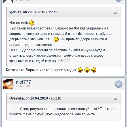
Igor911, on 20.04.2010 - 15:35:
Нет,не миф
Был такой момент,встретил барыню на 9этаже,убиралась,на
вопрос по чему не зашли к нам на 8,ответ был прост-тамбурная
дверь есть,а звонков нет....
Как правило дверь закрыта и
попасть туда не возможно...
ПЫ.СЫ.Дорогие соседи по лестничной клетке,ну мы будем
ставить электрический замок на тамбурную дверь с видео-
звонками или каждый сам по себе???
Кстати эта Барыня часто в запои уходит
moi777
20 Apr 2010
Ovsynka, on 20.04.2010 - 15:19:
............У кого регулярно производится влажная уборка? Только не
пишите "сама помой" ,мою - надоело за кого то мыть..........