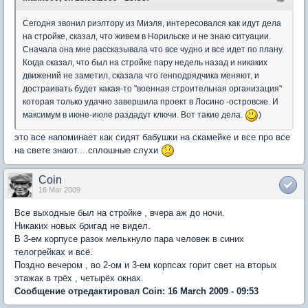
Сегодня звонил риэлтору из Миэля, интересовался как идут дела
на стройке, сказал, что живем в Норильске и не знаю ситуации.
Сначала она мне рассказывала что все чудно и все идет по плану.
Когда сказал, что был на стройке пару недель назад и никаких
движений не заметил, сказала что генподрядчика меняют, и
достраивать будет какая-то "военная строительная организация"
которая только удачно завершила проект в Лосино -островске. И
максимум в июне-июле раздадут ключи. Вот такие дела.
)
это все напоминает как сидят бабушки на скамейке и все про все
на свете знают....сплошные слухи
Coin
16 Mar 2009
Все выходные был на стройке , вчера аж до ночи.
Никаких новых бригад не видел.
В 3-ем корпусе разок мелькнуло пара человек в синих
телогрейках и всё.
Поздно вечером , во 2-ом и 3-ем корпсах горит свет на вторых
этажак в трёх , четырёх окнах.
Сообщение отредактировал Coin: 16 March 2009 - 09:53