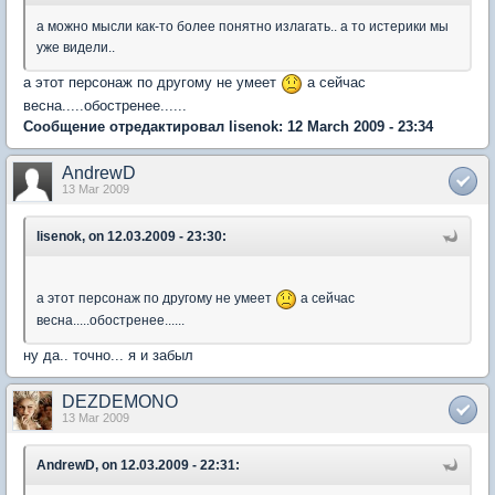
а можно мысли как-то более понятно излагать.. а то истерики мы
уже видели..
а этот персонаж по другому не умеет
а сейчас
весна.....обостренее......
Сообщение отредактировал lisenok: 12 March 2009 - 23:34
AndrewD
13 Mar 2009
lisenok, on 12.03.2009 - 23:30:
а этот персонаж по другому не умеет
а сейчас
весна.....обостренее......
ну да.. точно... я и забыл
DEZDEMONO
13 Mar 2009
AndrewD, on 12.03.2009 - 22:31: