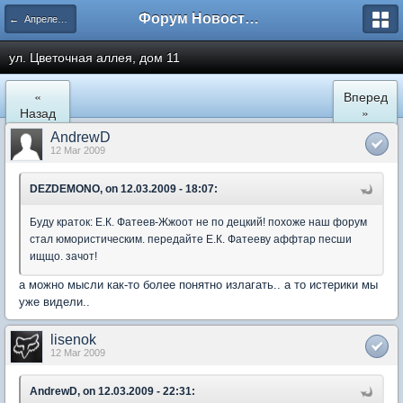
Форум Новостройки
← Апрелевка
ул. Цветочная аллея, дом 11
«
Вперед
Назад
»
AndrewD
12 Mar 2009
DEZDEMONO, on 12.03.2009 - 18:07:
Буду краток: Е.К. Фатеев-Жжоот не по децкий! похоже наш форум
стал юмористическим. передайте Е.К. Фатееву аффтар песши
ищщо. зачот!
а можно мысли как-то более понятно излагать.. а то истерики мы
уже видели..
lisenok
12 Mar 2009
AndrewD, on 12.03.2009 - 22:31: