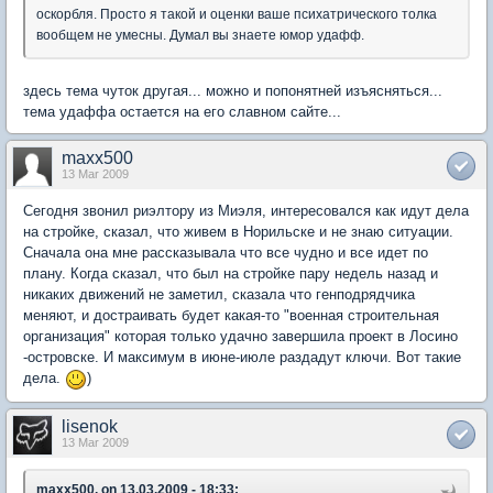
оскорбля. Просто я такой и оценки ваше психатрического толка
вообщем не умесны. Думал вы знаете юмор удафф.
здесь тема чуток другая... можно и попонятней изъясняться...
тема удаффа остается на его славном сайте...
maxx500
13 Mar 2009
Сегодня звонил риэлтору из Миэля, интересовался как идут дела
на стройке, сказал, что живем в Норильске и не знаю ситуации.
Сначала она мне рассказывала что все чудно и все идет по
плану. Когда сказал, что был на стройке пару недель назад и
никаких движений не заметил, сказала что генподрядчика
меняют, и достраивать будет какая-то "военная строительная
организация" которая только удачно завершила проект в Лосино
-островске. И максимум в июне-июле раздадут ключи. Вот такие
дела.
)
lisenok
13 Mar 2009
maxx500, on 13.03.2009 - 18:33: