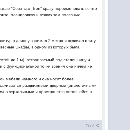
агаю "Советы от Iren" сразу переименовать во что-
онте, планировках и всяких там полезных
рнитур в длинну занимал 2 метра и включал плиту
навесные шкафы, в одном из которых была,
сотой до 1 м), встраиваемый под столешницу и
ати с функциональной точки зрения она ничем не
нной мебели немного и она носит более
гораживается раздвижными дверями (аналогичными
тично зеркальными и пространство оставшейся в
#270