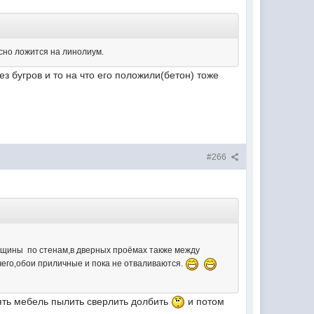
асно ложится на линолиум.
з бугров и то на что его положили(бетон) тоже
#266
трещины по стенам,в дверных проёмах также между
ичего,обои приличные и пока не отваливаются.
лять мебель пылить сверлить долбить
и потом