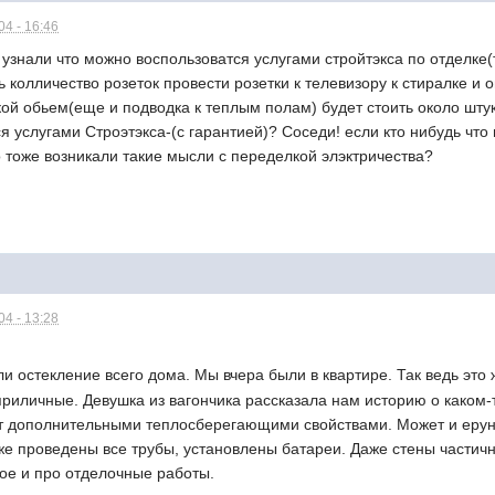
4 - 16:46
узнали что можно воспользоватся услугами стройтэкса по отделке(
ь колличество розеток провести розетки к телевизору к стиралке и 
акой обьем(еще и подводка к теплым полам) будет стоить около шту
я услугами Строэтэкса-(с гарантией)? Соседи! если кто нибудь что
о тоже возникали такие мысли с переделкой элэктричества?
4 - 13:28
ли остекление всего дома. Мы вчера были в квартире. Так ведь это
приличные. Девушка из вагончика рассказала нам историю о каком-
ет дополнительными теплосберегающими свойствами. Может и ерун
же проведены все трубы, установлены батареи. Даже стены частичн
мое и про отделочные работы.