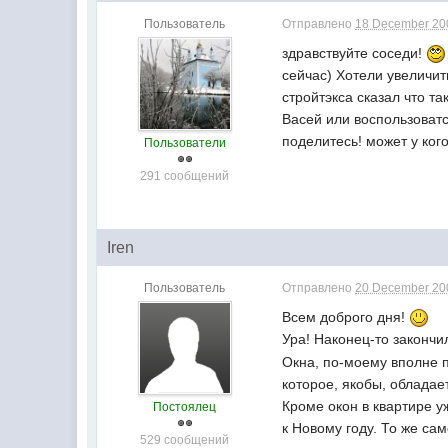
Пользователь
Отправлено
18 December 200
здравствуйте соседи!
сейчас) Хотели увеличит
стройтэкса сказал что т
Васей или воспользоватс
поделитесь! может у ког
Пользователи
291 сообщений
Iren
Пользователь
Отправлено
20 December 200
Всем доброго дня!
Ура! Наконец-то закончи
Окна, по-моему вполне 
которое, якобы, облада
Кроме окон в квартире у
Постоялец
к Новому году. То же са
529 сообщений