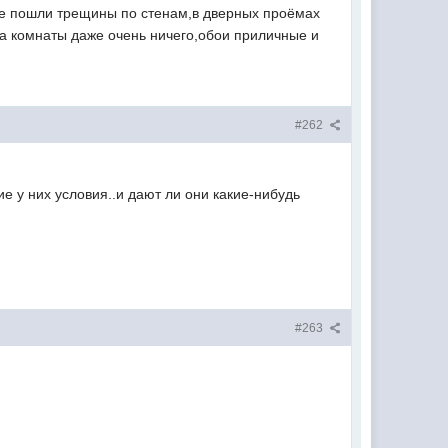
лете пошли трещины по стенам,в дверных проёмах
т,а комнаты даже очень ничего,обои приличные и
#262
ие у них условия..и дают ли они какие-нибудь
#263