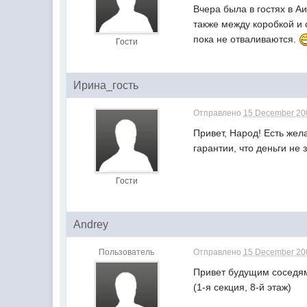
Вчера была в гостях в А
также между коробкой и 
пока не отваливаются.
Гости
Ирина_гость
Отправлено
15 December 200
Привет, Народ! Есть жел
гарантии, что деньги н
Гости
Andrey
Пользователь
Отправлено
15 December 200
Привет будущим соседя
(1-я секция, 8-й этаж)