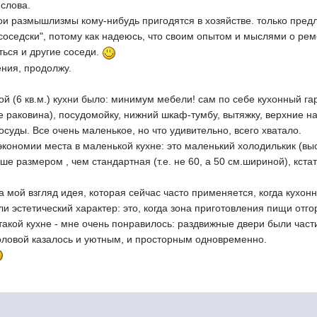
 слова.
ои размышлизмы кому-нибудь пригодятся в хозяйстве. только предл
соседски", потому как надеюсь, что своим опытом и мыслями о рем
ться и другие соседи.
ения, продолжу.
й (6 кв.м.) кухни было: минимум мебели! сам по себе кухонный га
же раковина), посудомойку, нижний шкаф-тумбу, вытяжку, верхние 
осуды. Все очень маленькое, но что удивительно, всего хватало.
экономии места в маленькой кухне: это маленький холодилькик (вы
ьше размером , чем стандартная (т.е. не 60, а 50 см.шириной), кст
а мой взгляд идея, которая сейчас часто применяется, когда кухо
и эстетический характер: это, когда зона приготовления пищи от
такой кухне - мне очень понравилось: раздвижные двери были час
ловой казалось и уютным, и просторным одновременно.