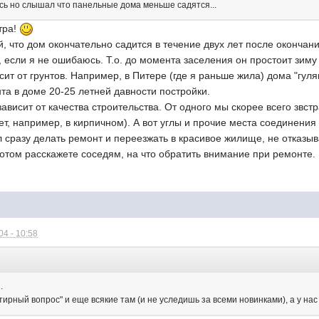
юсь но слышал что панельные дома меньше садятся...
тра!
, что дом окончательно садится в течение двух лет после окончан
, если я не ошибаюсь. Т.о. до момента заселения он простоит зиму 
сит от грунтов. Например, в Питере (где я раньше жила) дома "гул
та в доме 20-25 летней давности постройки.
ависит от качества строительства. От одного мы скорее всего зв
т, например, в кирпичном). А вот углы и прочие места соединения б
 сразу делать ремонт и переезжать в красивое жилище, не отказыв
отом расскажете соседям, на что обратить внимание при ремонте.
4 - 10:58
:
.
тирный вопрос" и еще всякие там (и не уследишь за всеми новинками), а у нас 