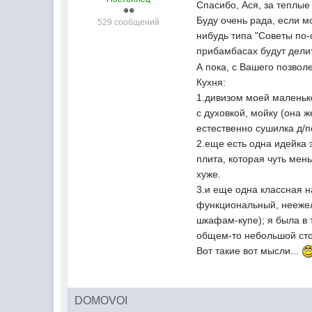
Спасибо, Ася, за теплые
Буду очень рада, если м
529 сообщений
нибудь типа "Советы по-
прибамбасах будут дели
А пока, с Вашего позвол
Кухня:
1.дивизом моей маленько
с духовкой, мойку (она 
естественно сушилка д/п
2.еще есть одна идейка 
плита, которая чуть мен
хуже.
3.и еще одна классная н
функциональный, неежел
шкафам-купе); я была в 
общем-то небольшой сто
Вот такие вот мысли...
DOMOVOI