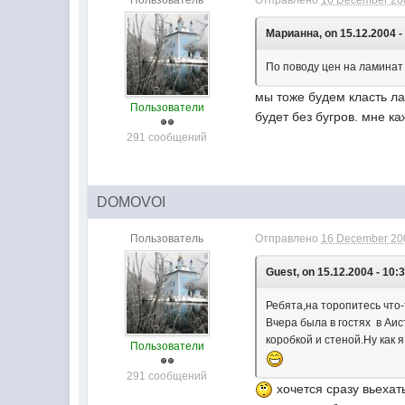
Пользователь
Отправлено
16 December 200
Марианна, on 15.12.2004 -
По поводу цен на ламинат 
мы тоже будем класть л
Пользователи
будет без бугров. мне ка
291 сообщений
DOMOVOI
Пользователь
Отправлено
16 December 200
Guest, on 15.12.2004 - 10:3
Ребята,на торопитесь что-
Вчера была в гостях в Аи
коробкой и стеной.Ну как 
Пользователи
291 сообщений
хочется сразу вьехат