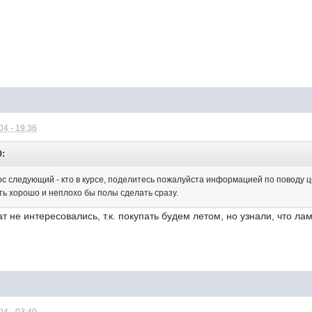
4 - 19:36
0:
с следующий - кто в курсе, поделитесь пожалуйста информацией по поводу це
сть хорошо и неплохо бы полы сделать сразу.
т не интересовались, т.к. покупать будем летом, но узнали, что л