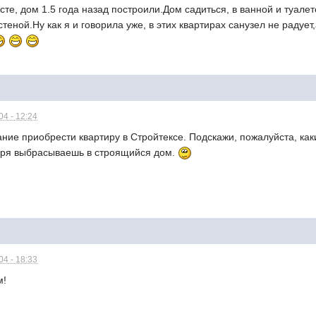
исте, дом 1.5 года назад построили.Дом садиться, в ванной и туа
стеной.Ну как я и говорила уже, в этих квартирах санузел не радуе
4 - 12:24
ание приобрести квартиру в Стройтексе. Подскажи, пожалуйста, как
е зря выбрасываешь в строящийся дом.
4 - 18:33
м!