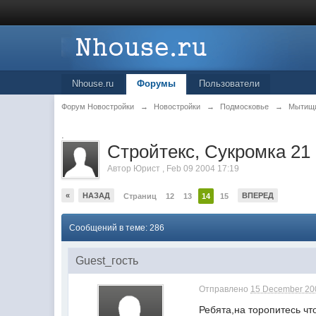
Nhouse.ru
Форумы
Пользователи
Форум Новостройки
→
Новостройки
→
Подмосковье
→
Мытищ
.
Стройтекс, Сукромка 2
Автор
Юрист
,
Feb 09 2004 17:19
«
НАЗАД
ВПЕРЕД
Страниц
12
13
14
15
Сообщений в теме: 286
Guest_гость
Отправлено
15 December 200
Ребята,на торопитесь чт