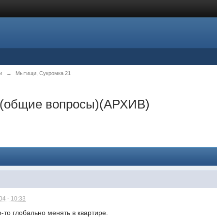
и
→
Мытищи, Сукромка 21
1 (общие вопросы)(АРХИВ)
4 - 10:33
о-то глобально менять в квартире.