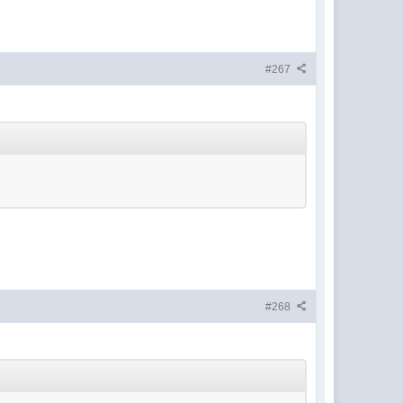
#267
#268