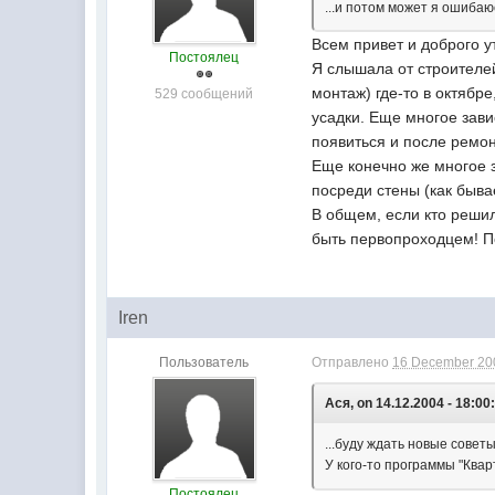
...и потом может я ошиба
Всем привет и доброго у
Постоялец
Я слышала от строителей
монтаж) где-то в октябре
529 сообщений
усадки. Еще многое зави
появиться и после ремон
Еще конечно же многое з
посреди стены (как бывае
В общем, если кто решил
быть первопроходцем! П
Iren
Пользователь
Отправлено
16 December 200
Ася, on 14.12.2004 - 18:00
...буду ждать новые советы
У кого-то программы "Квар
Постоялец