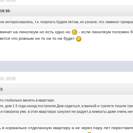
4 - 03:40
 19:36:
не интересовались, т.к. покупать будем летом, но узнали, что ламинат прекр
аминат на линолеум но есть одно но
- если линолеум положен бе
жется что ровным ни то ни то не будет
4 - 03:45
3:
то глобально менять в квартире.
сте, дом 1.5 года назад построили.Дом садиться, в ванной и туалете пошли 
я и говорила уже, в этих квартирах санузел не радует,а комнаты даже очень н
ь в нормально отделанную квартиру а не через пару лет перестав