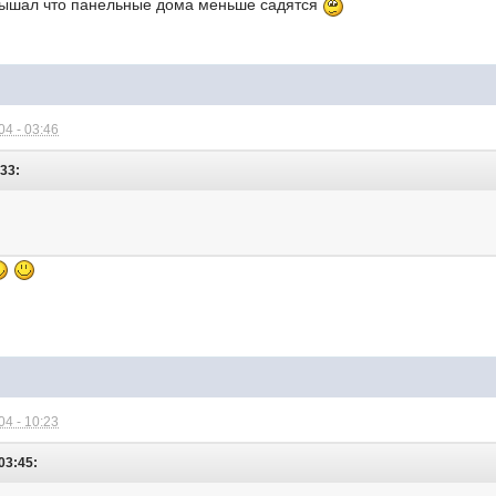
лышал что панельные дома меньше садятся
4 - 03:46
:33:
4 - 10:23
03:45: