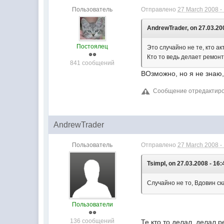
Пользователь
Отправлено
27 March 2008 -
AndrewTrader, on 27.03.200
Постоялец
Это случайно не те, кто а
Кто то ведь делает ремон
841 сообщений
ВОзможно, но я не знаю
Сообщение отредактиров
AndrewTrader
Пользователь
Отправлено
27 March 2008 -
Tsimpl, on 27.03.2008 - 16:
Случайно не то, Вдовин сказ
Пользователи
136 сообщений
Те кто то делал, делал р