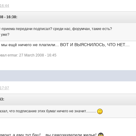
 16:44
8 - 16:38:
кт-приема передачи подписал? среди нас, форумчан, такие есть?
т уже?
, мы ещё ничего не платили... ВОТ И ВЫЯСНИЛОСЬ, ЧТО НЕТ....
ал ermar: 27 March 2008 - 16:45
 17:07
43:
ал, что подписание этих бумаг ничего не значит...........
емонт, а ему тут бац!... вы самозахватили жилье!