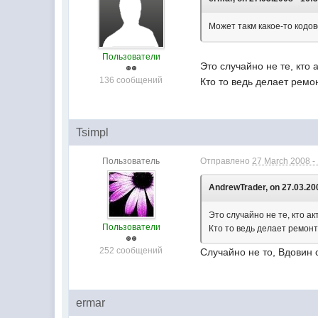
Может такм какое-то кодов
Пользователи
Это случайно не те, кто
136 сообщений
Кто то ведь делает ремо
Tsimpl
Пользователь
Отправлено
27 March 2008 -
AndrewTrader, on 27.03.200
Это случайно не те, кто а
Пользователи
Кто то ведь делает ремон
252 сообщений
Случайно не то, Вдовин ск
ermar