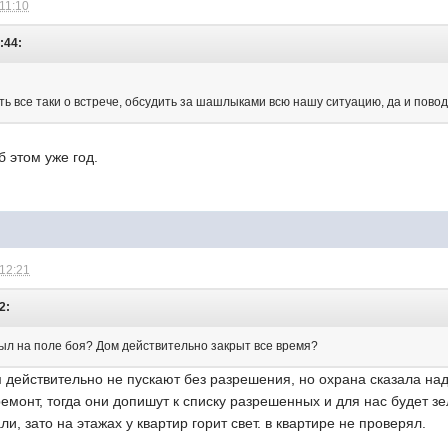
 11:10
2:44:
ь все таки о встрече, обсудить за шашлыками всю нашу ситуацию, да и повод
б этом уже год.
 12:21
2:
был на поле боя? Дом действительно закрыт все время?
ом действительно не пускают без разрешения, но охрана сказала на
емонт, тогда они допишут к списку разрешенных и для нас будет зе
и, зато на этажах у квартир горит свет. в квартире не проверял.