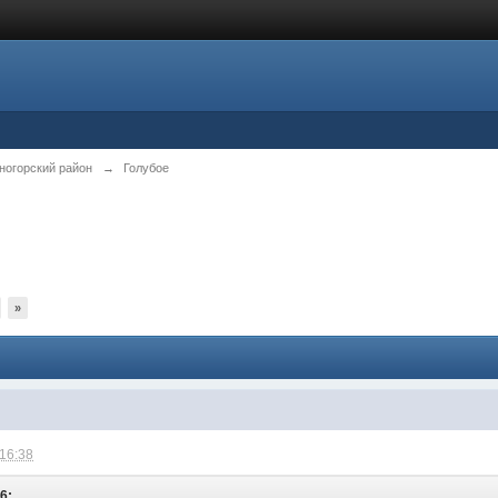
ногорский район
→
Голубое
»
 16:38
6: