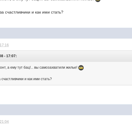
 за счастливчики и как ими стать?
 17:16
8 - 17:07:
онт, а ему тут бац!... вы самозахватили жилье!
а счастливчики и как ими стать?
 21:04