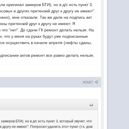
 оригинал замеров БТИ), но в д/с есть пункт 3,
овых и других претензий друг к другу не имеют".
нено), мне отказали. Так же дали на подпись акт
оны претензий друг к другу не имеют. Я
 что "нет". До сдачи ГК ремонт делать нельзя. На
и, что у меня на руках будут уже подписанные
тся осуществить в начале апреля (лифты сданы,
одписании актов ремонт все равно делать нельзя,
#2687
еров БТИ), но в д/с есть пункт 3, который звучит, что
ругу не имеют". Попросил удалить этот пункт (т.к. дом