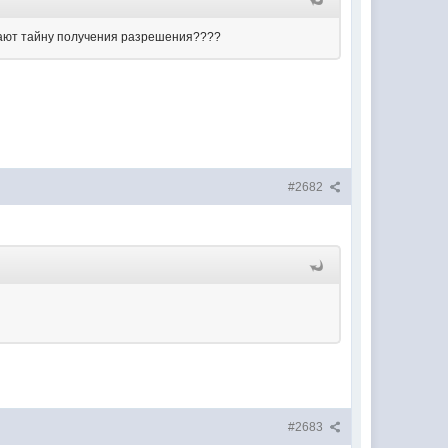
знают тайну получения разрешения????
#2682
#2683