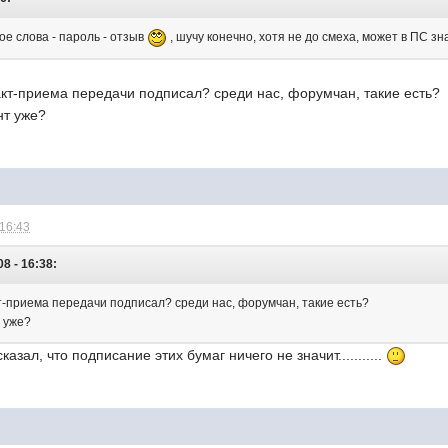
ое слова - пароль - отзыв
, шучу конечно, хотя не до смеха, может в ПС 
 акт-приема передачи подписал? среди нас, форумчан, такие есть?
нт уже?
 16:43
8 - 16:38:
кт-приема передачи подписал? среди нас, форумчан, такие есть?
т уже?
азал, что подписание этих бумаг ничего не значит...........