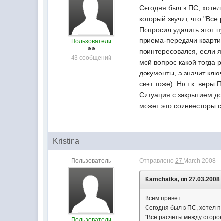
Сегодня был в ПС, хотел
который звучит, что "Вс
Попросил удалить этот п
приема-передачи квартир
Пользователи
поинтересовался, если я
43 сообщений
мой вопрос какой тогда 
документы, а значит клю
свет тоже). Но т.к. веры
Ситуация с закрытием до
может это соинвесторы 
Kristina
Пользователь
Отправлено
27 March 2008 -
Kamchatka, on 27.03.2008 
Всем привет.
Сегодня был в ПС, хотел п
"Все расчеты между сторон
Пользователи