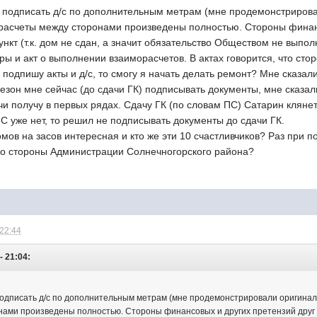
 подписать д/с по дополнительным метрам (мне продемонстрировали
е расчеты между сторонами произведены полностью. Стороны финанс
ункт (т.к. дом не сдан, а значит обязательство Обществом не выпол
ы и акт о выполнении взаиморасчетов. В актах говорится, что стор
 подпишу акты и д/с, то смогу я начать делать ремонт? Мне сказали
резон мне сейчас (до сдачи ГК) подписывать документы, мне сказал
чи получу в первых рядах. Сдачу ГК (по словам ПС) Сатарин кляне
 ПС уже нет, то решил не подписывать документы до сдачи ГК.
мов на засов интересная и кто же эти 10 счастливчиков? Раз при п
со стороны Администрации Солнечногорского района?
 22:44
- 21:04:
одписать д/с по дополнительным метрам (мне продемонстрировали оригинал зам
ами произведены полностью. Стороны финансовых и других претензий друг к д