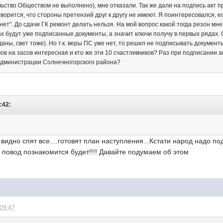
льство Обществом не выполнено), мне отказали. Так же дали на подпись акт 
оворится, что стороны претензий друг к другу не имеют. Я поинтересовался, ес
нет". До сдачи ГК ремонт делать нельзя. На мой вопрос какой тогда резон мн
ках будут уже подписанные документы, а значит ключи получу в первых рядах
аны, свет тоже). Но т.к. веры ПС уже нет, то решил не подписывать документы
в на засов интересная и кто же эти 10 счастливчиков? Раз при подписании а
Администрации Солнечногорского района?
2:42:
! видно спят все....готовят план наступления...Кстати народ надо 
 повод познакомится будет!!!! Давайте подумаем об этом
 09:47