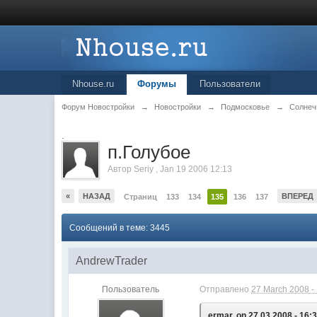
Nhouse.ru
Форумы
Пользователи
Форум Новостройки
→
Новостройки
→
Подмосковье
→
Солнеч
.
п.Голубое
Автор
Seriy
,
Jan 19 2006 12:13
«
НАЗАД
ВПЕРЕД
Страниц
133
134
135
136
137
Сообщений в теме: 3445
AndrewTrader
Пользователь
Отправлено
27 March 2008 -
ermar, on 27.03.2008 - 16:3