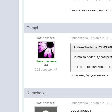
так он не сказал, что это
Tsimpl
Пользователь
Отправлено
27 March 2008 -
AndrewTrader, on 27.03.200
Те кто то делал, делал рем
Пользователи
так он не сказал, что это з
252 сообщений
пока нет, будем пытать
Kamchatka
Пользователь
Отправлено
27 March 2008 -
Всем привет.