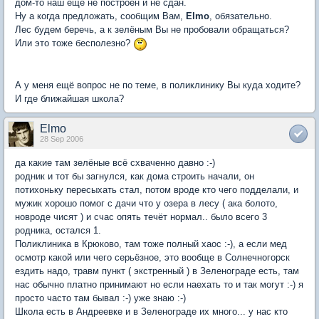
дом-то наш ещё не построен и не сдан.
Ну а когда предложать, сообщим Вам,
Elmo
, обязательно.
Лес будем беречь, а к зелёным Вы не пробовали обращаться?
Или это тоже бесполезно?
А у меня ещё вопрос не по теме, в поликлинику Вы куда ходите?
И где ближайшая школа?
Elmo
28 Sep 2006
да какие там зелёные всё схваченно давно :-)
родник и тот бы загнулся, как дома строить начали, он
потихоньку пересыхать стал, потом вроде кто чего подделали, и
мужик хорошо помог с дачи что у озера в лесу ( ака болото,
новроде чисят ) и счас опять течёт нормал.. было всего 3
родника, остался 1.
Поликлиника в Крюково, там тоже полный хаос :-), а если мед
осмотр какой или чего серьёзное, это вообще в Солнечногорск
ездить надо, травм пункт ( экстренный ) в Зеленограде есть, там
нас обычно платно принимают но если наехать то и так могут :-) я
просто часто там бывал :-) уже знаю :-)
Школа есть в Андреевке и в Зеленограде их много... у нас кто