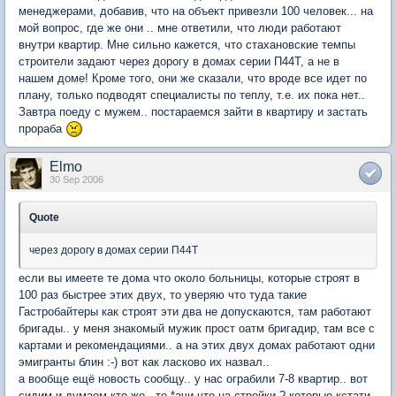
менеджерами, добавив, что на объект привезли 100 человек... на
мой вопрос, где же они .. мне ответили, что люди работают
внутри квартир. Мне сильно кажется, что стахановские темпы
строители задают через дорогу в домах серии П44Т, а не в
нашем доме! Кроме того, они же сказали, что вроде все идет по
плану, только подводят специалисты по теплу, т.е. их пока нет..
Завтра поеду с мужем.. постараемся зайти в квартиру и застать
прораба
Elmo
30 Sep 2006
Quote
через дорогу в домах серии П44Т
если вы имеете те дома что около больницы, которые строят в
100 раз быстрее этих двух, то уверяю что туда такие
Гастробайтеры как строят эти два не допускаются, там работают
бригады.. у меня знакомый мужик прост оатм бригадир, там все с
картами и рекомендациями.. а на этих двух домах работают одни
эмигранты блин :-) вот как ласково их назвал..
а вообще ещё новость сообщу.. у нас ограбили 7-8 квартир.. вот
сидим и думаем кто же.. те *ачи что на стройки ? которые кстати