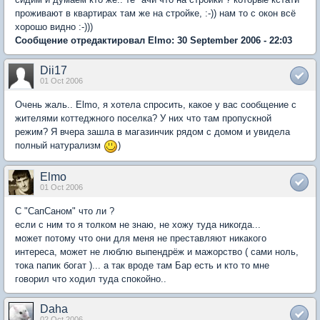
проживают в квартирах там же на стройке, :-)) нам то с окон всё
хорошо видно :-)))
Сообщение отредактировал Elmo: 30 September 2006 - 22:03
Dii17
01 Oct 2006
Очень жаль.. Elmo, я хотела спросить, какое у вас сообщение с
жителями коттеджного поселка? У них что там пропускной
режим? Я вчера зашла в магазинчик рядом с домом и увидела
полный натурализм
)
Elmo
01 Oct 2006
C "СапСаном" что ли ?
если с ним то я толком не знаю, не хожу туда никогда...
может потому что они для меня не преставляют никакого
интереса, может не люблю выпендрёж и мажорство ( сами ноль,
тока папик богат )... а так вроде там Бар есть и кто то мне
говорил что ходил туда спокойно..
Daha
02 Oct 2006