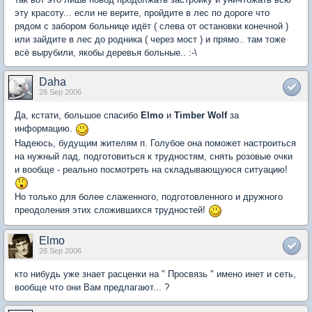
эту красоту... если не верите, пройдите в лес по дороге что
рядом с забором больнице идёт ( слева от остановки конечной )
или зайдите в лес до родника ( через мост ) и прямо.. там тоже
всё вырубили, якобы деревья больные.. :-\
Daha
28 Sep 2006
Да, кстати, большое спасибо
Elmo
и
Timber Wolf
за
информацию.
Надеюсь, будущим жителям п. Голубое она поможет настроиться
на нужный лад, подготовиться к трудностям, снять розовые очки
и вообще - реально посмотреть на складывающуюся ситуацию!
Но только для более слаженного, подготовленного и дружного
преодоления этих сложившихся трудностей!
Elmo
28 Sep 2006
кто нибудь уже знает расценки на " Просвязь " имено инет и сеть,
вообще что они Вам предлагают... ?