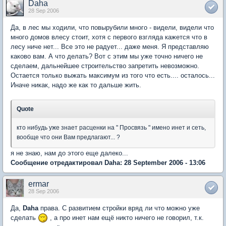
Daha
28 Sep 2006
Да, в лес мы ходили, что повырубили много - видели, видели что
много домов влесу стоит, хотя с первого взгляда кажется что в
лесу ниче нет... Все это не радует... даже меня. Я представляю
каково вам. А что делать? Вот с этим мы уже точно ничего не
сделаем, дальнейшее строительство запретить невозможно.
Остается только выжать максимум из того что есть.... осталось...
Иначе никак, надо же как то дальше жить.
Quote
кто нибудь уже знает расценки на " Просвязь " имено инет и сеть,
вообще что они Вам предлагают... ?
я не знаю, нам до этого еще далеко...
Сообщение отредактировал Daha: 28 September 2006 - 13:06
ermar
28 Sep 2006
Да,
Daha
права. С развитием стройки вряд ли что можно уже
сделать
, а про инет нам ещё никто ничего не говорил, т.к.