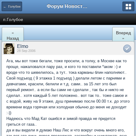
Форум Новостройки
← Голубое
п.Голубое
«
Вперед
Назад
»
Elmo
28 Sep 2006
Ага, мы вот тоже бегали, тоже просили, а толку, в Москве как то
проще, нажаловался пару раз, и кого то поставили *аком :-) и
вроде что то шевелилось, а тут.. тока карманы блин наполняют..
Свой подъезд ( 9 этажка 1 подъезд ) делали летом с парнями и
девчатами, красили, белили и т.д. сами.. за 15 лет это был
первый ремонт.. а если бы сами не сделали , так бы и никто не
сделал.. хотя каждый 5 лет положено.. вот так то.. тоже самое и
с водой, живу на 9 этаже, душ принимаю после 00.00 т.к. до этого
времени вода горячая или холодная обычно до меня не доходит
:-))
Надеюсь что Мад Кат ошибся и зимой правда не придется
греться от газа..
да и вы видели я думаю Наш Лес и что вокруг очень много его,
так вот это лишь повод продолжать застройку и уничтожать всю