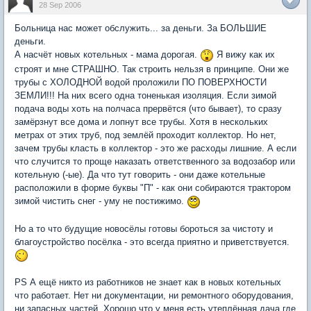
28 Sep 2006
Больница нас может обслужить... за деньги. За БОЛЬШИЕ
деньги.
А насчёт новых котельных - мама дорогая.
Я вижу как их
строят и мне СТРАШНО. Так строить нельзя в принципе. Они же
трубы с ХОЛОДНОЙ водой проложили ПО ПОВЕРХНОСТИ
ЗЕМЛИ!!! На них всего одна тоненькая изоляция. Если зимой
подача воды хоть на полчаса прервётся (что бывает), то сразу
замёрзнут все дома и лопнут все трубы. Хотя в нескольких
метрах от этих труб, под землёй проходит коллектор. Но нет,
зачем трубы класть в коллектор - это же расходы лишние. А если
что случится то проще наказать ответственного за водозабор или
котельную (-ые). Да что тут говорить - они даже котельные
расположили в форме буквы "П" - как они собираются трактором
зимой чистить снег - уму не постижимо.
Но а то что будущие новосёлы готовы бороться за чистоту и
благоустройство посёлка - это всегда приятно и приветствуется.
PS А ещё никто из работников не знает как в новых котельных
что работает. Нет ни документации, ни ремонтного оборудования,
ни запасных частей. Хорошо что у меня есть утеплённая дача где