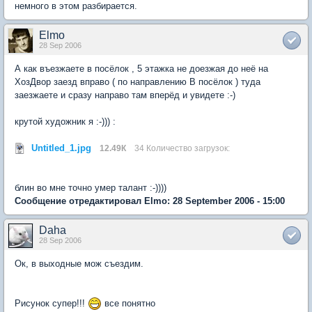
немного в этом разбирается.
Elmo
28 Sep 2006
А как въезжаете в посёлок , 5 этажка не доезжая до неё на
ХозДвор заезд вправо ( по направлению В посёлок ) туда
заезжаете и сразу направо там вперёд и увидете :-)
крутой художник я :-))) :
Untitled_1.jpg
12.49К
34 Количество загрузок:
блин во мне точно умер талант :-))))
Сообщение отредактировал Elmo: 28 September 2006 - 15:00
Daha
28 Sep 2006
Ок, в выходные мож съездим.
Рисунок супер!!!
все понятно