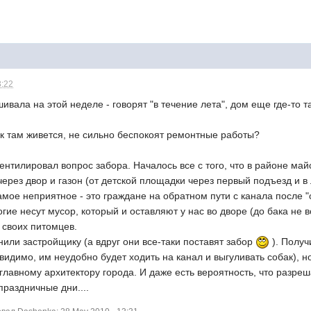
3:22
ивала на этой неделе - говорят "в течение лета", дом еще где-то т
как там живется, не сильно беспокоят ремонтные работы?
вентилировал вопрос забора. Началось все с того, что в районе май
рез двор и газон (от детской площадки через первый подъезд и в 
самое неприятное - это граждане на обратном пути с канала после 
огие несут мусор, который и оставляют у нас во дворе (до бака не 
 своих питомцев.
или застройщику (а вдруг они все-таки поставят забор
). Получ
видимо, им неудобно будет ходить на канал и выгуливать собак), 
 главному архитектору города. И даже есть вероятность, что разреш
раздничные дни....