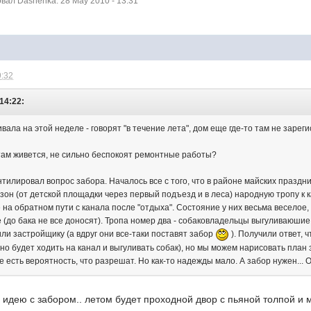
ал Dashenka: 28 May 2010 - 13:31
9:32
14:22:
ала на этой неделе - говорят "в течение лета", дом еще где-то там не зарег
к там живется, не сильно беспокоят ремонтные работы?
нтилировал вопрос забора. Началось все с того, что в районе майских праздн
зон (от детской площадки через первый подъезд и в леса) народную тропу к к
 на обратном пути с канала после "отдыха". Состояние у них весьма веселое,
е (до бака не все доносят). Тропа номер два - собаковладельцы выгуливаюшие
ли застройщику (а вдруг они все-таки поставят забор
). Получили ответ, 
но будет ходить на канал и выгуливать собак), но мы можем нарисовать план 
е есть вероятность, что разрешат. Но как-то надежды мало. А забор нужен... 
идею с забором.. летом будет проходной двор с пьяной толпой и