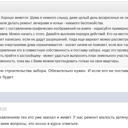
 Хорошо живется. Шума я немного слышу, даже целый день воскресенья не си
чали делать ремонт. вечерами и ночью - никакого беспокойства.
ужит с составлением графических изображений на компе - нарисуйте примерно
им. Можно начать с этого. Давайте высяним порядок действий. Кто на месте 
жет написано. если не дадут разрешений, тогда еще вариант можно рассмотр
лько очертаниями дома ограничивается - значит ничем не поможет, если все-
ормлении его в совместную собственность и поставку забора. надо это прове
сть прийти к застройщику - может удасться выпросить план земельного участк
венность. пока мы с Вами можем претендовать только на свои квартиры.
 строительства забора. Обязательно нужен. И если его не постави
е будет.
16:00
авлениям тех кто уже заехал и живёт. У нас ремонт малость затян
акие вопросы, кто ессно в курсе ответьте.