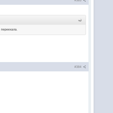
#383
Я переехала.
#384