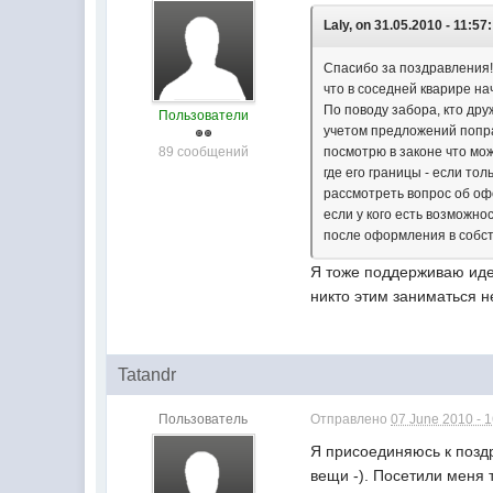
Laly, on 31.05.2010 - 11:57:
Спасибо за поздравления!
что в соседней кварире на
По поводу забора, кто др
Пользователи
учетом предложений поправ
89 сообщений
посмотрю в законе что мо
где его границы - если то
рассмотреть вопрос об оф
если у кого есть возможно
после оформления в собст
Я тоже поддерживаю идею
никто этим заниматься н
Tatandr
Пользователь
Отправлено
07 June 2010 - 
Я присоединяюсь к поздр
вещи -). Посетили меня т