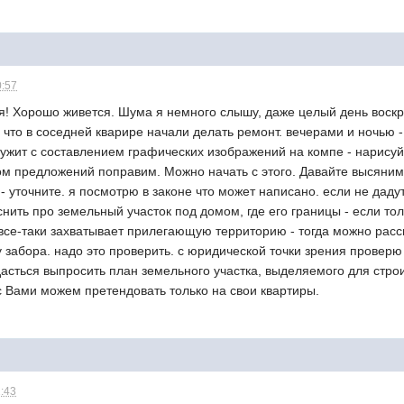
0:57
я! Хорошо живется. Шума я немного слышу, даже целый день воскр
что в соседней кварире начали делать ремонт. вечерами и ночью -
ружит с составлением графических изображений на компе - нарису
м предложений поправим. Можно начать с этого. Давайте высяним 
- уточните. я посмотрю в законе что может написано. если не дад
нить про земельный участок под домом, где его границы - если то
 все-таки захватывает прилегающую территорию - тогда можно рас
у забора. надо это проверить. с юридической точки зрения проверю
дасться выпросить план земельного участка, выделяемого для стро
с Вами можем претендовать только на свои квартиры.
1:43