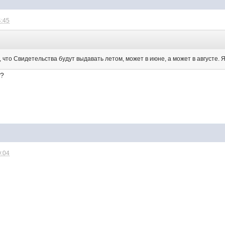
4:45
:
 что Свидетельства будут выдавать летом, может в июне, а может в августе. 
м?
9:04