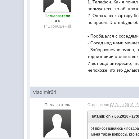
1. Телефон. Как я понял
пользуетесь, то аб. пла
2. Оплата за квартиру бы
Пользователи
не просит. Кто-нибудь о
141 сообщений
- Пообщался с соседями
- Сосед над нами меняет
- Забор конечно нужен, 
территориии стоянок вок
И вот ещё интересно, чт
непохоже что это делаю
vladimir64
Пользователь
Отправлено
08 June 2010 - 
Tatandr, on 7.06.2010 - 17:
Я присоединяюсь к поздрав
меня такие вопросы, кто ес