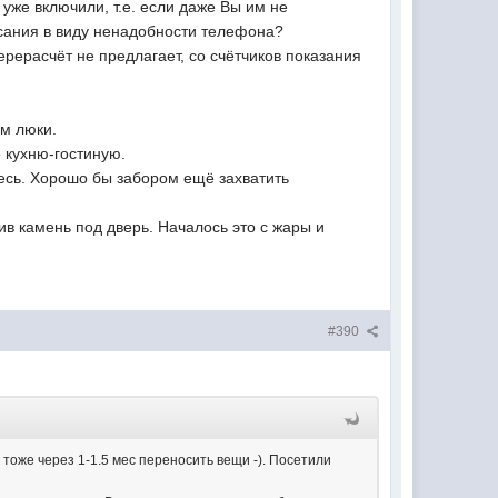
уже включили, т.е. если даже Вы им не
писания в виду ненадобности телефона?
перерасчёт не предлагает, со счётчиков показания
ом люки.
е кухню-гостиную.
весь. Хорошо бы забором ещё захватить
в камень под дверь. Началось это с жары и
#390
 тоже через 1-1.5 мес переносить вещи -). Посетили