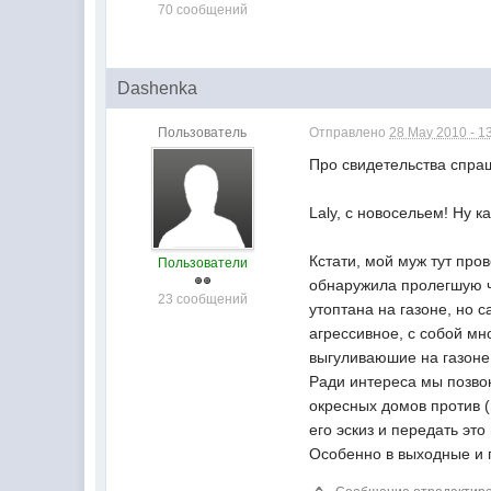
70 сообщений
Dashenka
Пользователь
Отправлено
28 May 2010 - 1
Про свидетельства спраш
Laly, с новосельем! Ну 
Кстати, мой муж тут про
Пользователи
обнаружила пролегшую че
23 сообщений
утоптана на газоне, но 
агрессивное, с собой мн
выгуливаюшие на газоне
Ради интереса мы позвон
окресных домов против (
его эскиз и передать это
Особенно в выходные и п