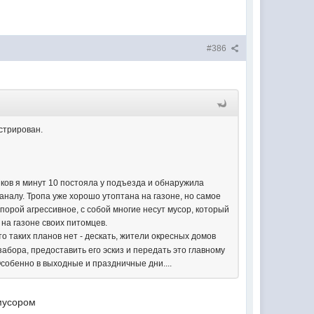
#386
истрирован.
иков я минут 10 постояла у подъезда и обнаружила
аналу. Тропа уже хорошо утоптана на газоне, но самое
 порой агрессивное, с собой многие несут мусор, который
 на газоне своих питомцев.
что таких планов нет - дескать, жители окресных домов
забора, предоставить его эскиз и передать это главному
Особенно в выходные и праздничные дни....
 мусором