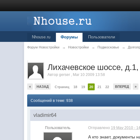
Nhouse.ru
Форумы
Пользователи
Форум Новостройки
→
Новостройки
→
Подмосковье
→
Долгоп
.
Лихачевское шоссе, д.1,
Автор
gerser
,
Mar 10 2009 13:58
«
НАЗАД
ВПЕРЕД
»
Страниц
18
19
20
21
22
Сообщений в теме: 938
vladimir64
Пользователь
Отправлено
19 May 2010 - 1
А кто знает, документы 