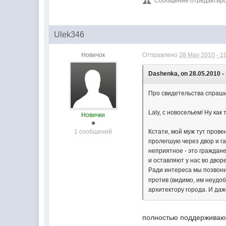
Сообщение отредактиров
Ulek346
Новичок
Отправлено
28 May 2010 - 1
Dashenka, on 28.05.2010 - 
Про свидетельства спрашив
Laly, с новосельем! Ну ка
Новички
1 сообщений
Кстати, мой муж тут прове
пролегшую через двор и га
неприятное - это граждане
и оставляют у нас во двор
Ради интереса мы позвони
против (видимо, им неудоб
архитектору города. И даж
полностью поддерживаю 