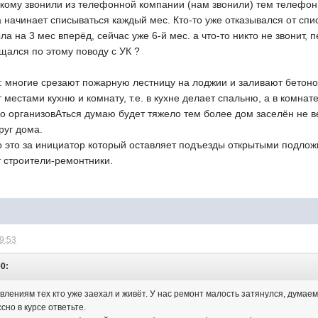
 кому звонили из телефонной компании (нам звонили) тем телефон 
та начинает списываться каждый мес. Кто-то уже отказывался от с
ла на 3 мес вперёд, сейчас уже 6-й мес. а что-то никто не звонит, 
бщался по этому поводу с УК ?
: многие срезают пожарную лестницу на лоджии и заливают бетон
 местами кухню и комнату, т.е. в кухне делает спальню, а в комнат
но организовАться думаю будет тяжело тем более дом заселён не 
руг дома.
о это за инициатор который оставляет подъезды открытыми подложи
т строители-ремонтники.
09:53
00:
лениям тех кто уже заехал и живёт. У нас ремонт малость затянулся, думаем
сно в курсе ответьте.