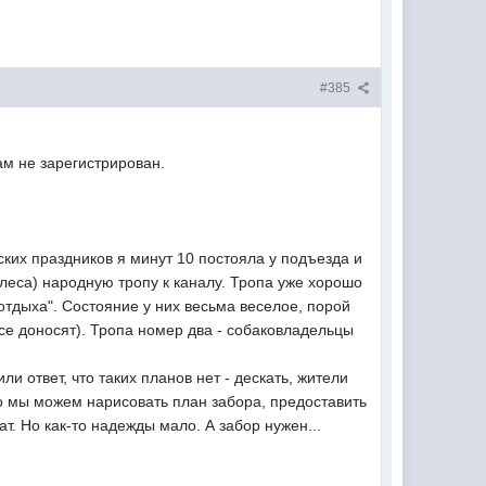
#385
ам не зарегистрирован.
ских праздников я минут 10 постояла у подъезда и
леса) народную тропу к каналу. Тропа уже хорошо
"отдыха". Состояние у них весьма веселое, порой
все доносят). Тропа номер два - собаковладельцы
или ответ, что таких планов нет - дескать, жители
но мы можем нарисовать план забора, предоставить
ат. Но как-то надежды мало. А забор нужен...