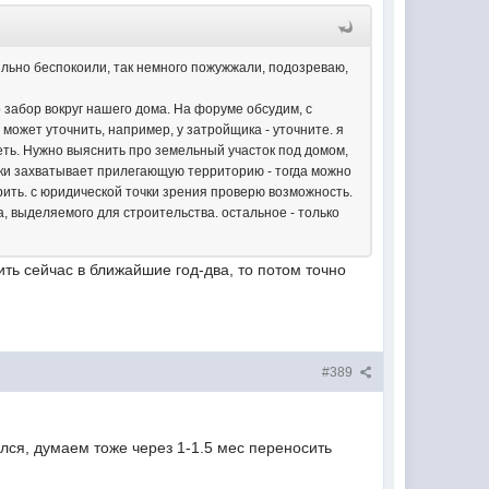
льно беспокоили, так немного пожужжали, подозреваю,
 забор вокруг нашего дома. На форуме обсудим, с
может уточнить, например, у затройщика - уточните. я
еть. Нужно выяснить про земельный участок под домом,
таки захватывает прилегающую территорию - тогда можно
рить. с юридической точки зрения проверю возможность.
а, выделяемого для строительства. остальное - только
ть сейчас в ближайшие год-два, то потом точно
#389
улся, думаем тоже через 1-1.5 мес переносить